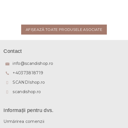
AFIŞEAZĂ TOATE PRODUSELE ASOCIATE
S
u
Contact
b
s
info
@
scandishop.ro
o
+40373818719
l
SCANDIshop.ro
scandishop.ro
Informații pentru dvs.
Urmărirea comenzii