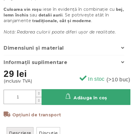
iese în evidență în combinație cu
Culoarea vin roșu
bej,
sau
. Se potrivește atât în
lemn închis
detalii aurii
aranjamente
.
tradiționale, cât și moderne
Notă: Redarea culorii poate diferi ușor de realitate.
Dimensiuni și material
Informații suplimentare
29 lei
In stoc
(>10 buc)
Adăuga în coş
Opțiuni de transport
Descriere
Discuţie