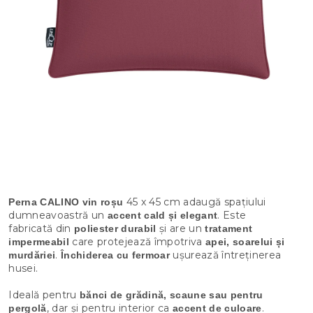
45 x 45 cm adaugă spațiului
Perna CALINO vin roșu
dumneavoastră un
. Este
accent cald și elegant
fabricată din
și are un
poliester durabil
tratament
care protejează împotriva
impermeabil
apei, soarelui și
.
ușurează întreținerea
murdăriei
Închiderea cu fermoar
husei.
Ideală pentru
bănci de grădină, scaune sau pentru
, dar și pentru interior ca
.
pergolă
accent de culoare