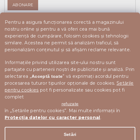
ABONARE
Pentru a asigura funcționarea corectă a magazinului
nostru online și pentru a vă oferi cea mai bună
experiență de cumpărare, folosim cookies și tehnologii
similare. Acestea ne permit să analizăm traficul, să
personalizăm conținutul și să afișăm reclame relevante.
Informațiile privind utilizarea site-ului nostru sunt
partajate cu partenerii noștri de publicitate și analiză. Prin
selectarea „
” vă exprimați acordul pentru
Acceptă toate
procesarea tuturor tipurilor opționale de cookies.
Setările
pentru cookies
pot fi personalizate sau cookies pot fi
complet
refuzate
în „Setările pentru cookies”. Mai multe informații în
Protecția datelor cu caracter personal
.
Drepturi de autor 2026
Scandishop.ro
. Toate drepturile
Editați setările cookie-urilor
rezervate.
Setări