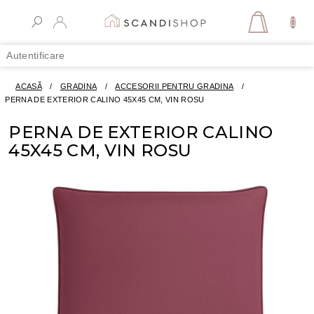
Treci
la
COŞ
conținut
DE
Autentificare
CUMPĂR
ACASĂ
/
GRADINA
/
ACCESORII PENTRU GRADINA
/
PERNA DE EXTERIOR CALINO 45X45 CM, VIN ROSU
PERNA DE EXTERIOR CALINO
45X45 CM, VIN ROSU