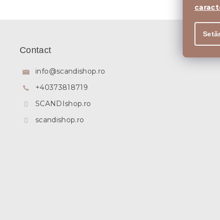
caract
S
u
Setăr
b
Contact
s
o
info
@
scandishop.ro
l
+40373818719
SCANDIshop.ro
scandishop.ro