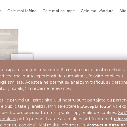
m
Cele mai ieftine
Cele mai scumpe
Cele mai vândute
Alfa
492 lei
–21 %
a asigura funcționarea corectă a magazinului nostru online și
eri cea mai bună experiență de cumpărare, folosim cookies și
ARLO SURI 80 X
gii similare. Acestea ne permit să analizăm traficul, să perso
tul și să afișăm reclame relevante.
țiile privind utilizarea site-ului nostru sunt partajate cu parten
de publicitate și analiză. Prin selectarea „
” vă exp
Acceptă toate
 pentru procesarea tuturor tipurilor opționale de cookies.
Setă
Adaugă în Coş
 cookies
pot fi personalizate sau cookies pot fi complet
refuza
le pentru cookies”. Mai multe informații în
Protecția datelor