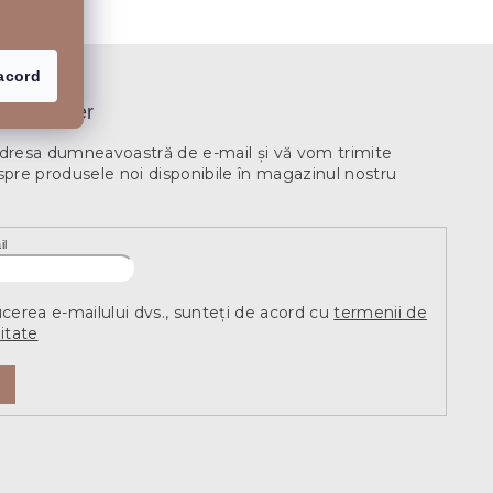
acord
newsletter
adresa dumneavoastră de e-mail şi vă vom trimite
spre produsele noi disponibile în magazinul nostru
il
ucerea e-mailului dvs., sunteți de acord cu
termenii de
itate