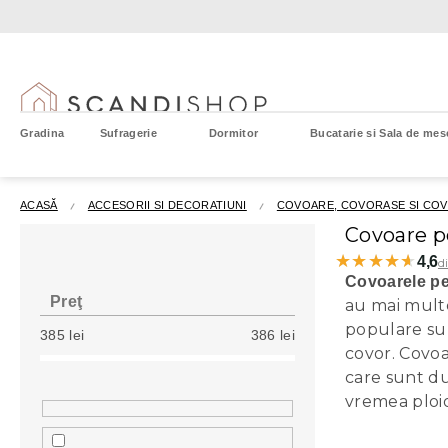
Treci
la
conținut
Gradina
Sufragerie
Dormitor
Bucatarie si Sala de mes
ACASĂ
ACCESORII SI DECORATIUNI
COVOARE, COVORASE SI CO
B
Covoare p
a
★★★★★
★★★★★
4,6
d
r
Covoarele pe
ă
Preţ
au mai multe
l
populare s
385
lei
386
lei
a
covor. Covoa
t
care sunt du
e
vremea ploi
r
a