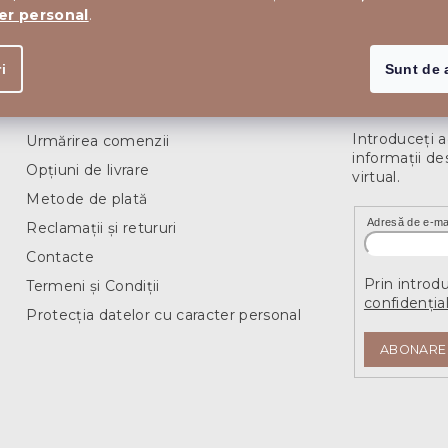
er personal
.
C
o
n
i
Sunt de 
t
r
Informații pentru dvs.
Abonare la 
o
l
Introduceţi 
Urmărirea comenzii
u
informaţii de
l
Opțiuni de livrare
virtual.
l
i
Metode de plată
s
Adresă de e-ma
Reclamații și retururi
t
ă
Contacte
r
Prin introd
Termeni și Condiții
i
confidențial
l
Protecția datelor cu caracter personal
o
r
ABONARE