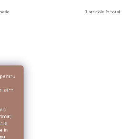
articole în total
betic
1
 pentru
nalizăm
erii
rimați
rile
în
te
 cu