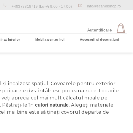
info@scandishop.ro
+40373818719
(Lu-Vi 9:00 - 17:00)
CO
DE
Autentificare
CU
inat Interior
Mobila pentru hol
Accesorii si decoratiuni
Coş gol
l și încălzesc spațiul. Covoarele pentru exterior
e picioarele dvs. întâlnesc podeaua rece. Locurile
 veți aprecia cel mai mult călcatul moale pe
 Păstrați-le în
. Alegeți materiale
culori naturale
, cel mai bine este să țineți covorul departe de