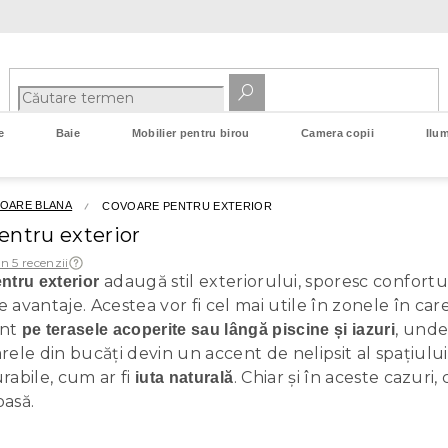
e
Baie
Mobilier pentru birou
Camera copii
Ilum
VOARE BLANA
COVOARE PENTRU EXTERIOR
entru exterior
in 5 recenzii
adaugă stil exteriorului, sporesc confortu
ntru exterior
 avantaje. Acestea vor fi cel mai utile în zonele în car
unt
, unde
pe terasele acoperite sau lângă piscine și iazuri
rele din bucăți devin un accent de nelipsit al spațiului.
rabile, cum ar fi
. Chiar și în aceste cazuri
iuta naturală
oasă.