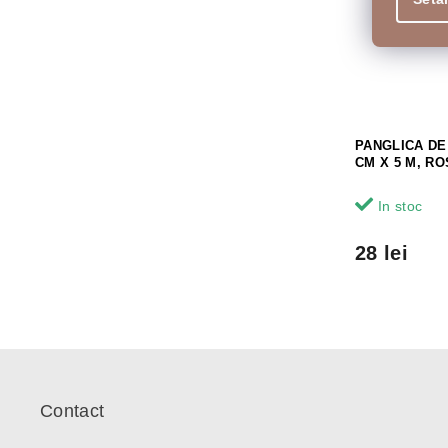
PANGLICA DE
CM X 5 M, RO
In stoc
28 lei
S
u
b
Contact
s
o