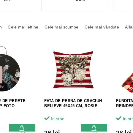
m
Cele mai ieftine
Cele mai scumpe
Cele mai vândute
Alfa
E DE PERETE
FATA DE PERNA DE CRACIUN
FUNDITA
IP FOTO
BELIEVE 45X45 CM, ROSIE
REINDEE
In stoc
In st
26 lei
28 lei