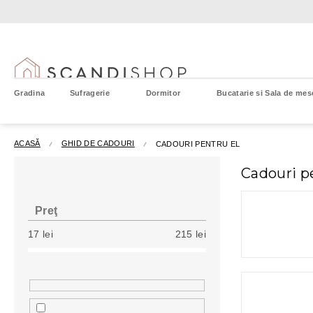
Treci
la
conținut
Gradina
Sufragerie
Dormitor
Bucatarie si Sala de mes
ACASĂ
GHID DE CADOURI
CADOURI PENTRU EL
B
Cadouri p
a
r
ă
Preţ
l
17
lei
215
lei
a
t
e
r
a