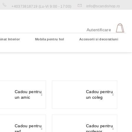
info@scandishop.ro
+40373818719
(Lu-Vi 9:00 - 17:00)
CO
DE
Autentificare
CU
inat Interior
Mobila pentru hol
Accesorii si decoratiuni
Coş gol
Cadou pentru
Cadou pentru
un amic
un coleg
Cadou pentru
Cadou pentru
sef
profesor