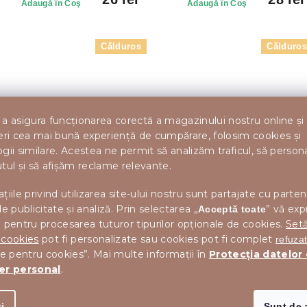
Adaugă în Coş
Adaugă în Coş
Călduros
Călduro
a asigura funcționarea corectă a magazinului nostru online și
eri cea mai bună experiență de cumpărare, folosim cookies și
gii similare. Acestea ne permit să analizăm traficul, să perso
tul și să afișăm reclame relevante.
PAT DIN
LENJERIE DE PAT
LENJER
 MERRY
MICROPLUSH PLAID CREM
STELE 
EER GRI
țiile privind utilizarea site-ului nostru sunt partajate cu parten
In stoc
In st
de publicitate și analiză. Prin selectarea „
” vă exp
Acceptă toate
 pentru procesarea tuturor tipurilor opționale de cookies.
Setă
1
de la
 cookies
pot fi personalizate sau cookies pot fi complet
215 lei
lei
refuza
Detalii
Detalii
le pentru cookies”. Mai multe informații în
Protecția datelor
er personal
.
i
Sunt de 