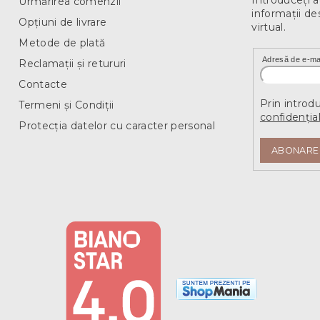
Urmărirea comenzii
u
informaţii de
l
Opțiuni de livrare
virtual.
l
i
Metode de plată
s
Adresă de e-ma
Reclamații și retururi
t
ă
Contacte
r
Prin introd
Termeni și Condiții
i
confidențial
l
Protecția datelor cu caracter personal
o
r
ABONARE