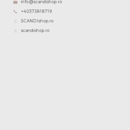
info
@
scandishop.ro
l
+40373818719
SCANDIshop.ro
scandishop.ro