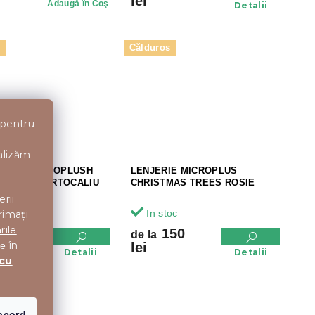
lei
Adaugă în Coş
Detalii
s
Călduros
 pentru
nalizăm
IE DIN MICROPLUSH
LENJERIE MICROPLUS
GALBEN-PORTOCALIU
CHRISTMAS TREES ROSIE
erii
oc
In stoc
rimați
rile
50
150
de la
în
lei
te
Detalii
Detalii
 cu
acord