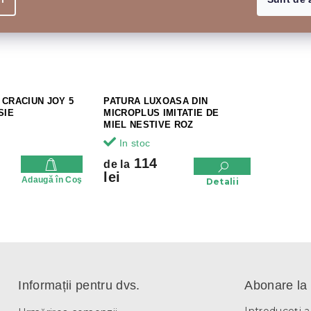
 CRACIUN JOY 5
PATURA LUXOASA DIN
SIE
MICROPLUS IMITATIE DE
MIEL NESTIVE ROZ
In stoc
114
de la
lei
Adaugă în Coş
Detalii
C
o
n
t
r
Informații pentru dvs.
Abonare la 
o
l
Introduceţi 