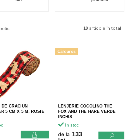
articole în total
betic
10
Călduros
 DE CRACIUN
LENJERIE COCOLINO THE
R 5 CM X 5 M, ROSIE
FOX AND THE HARE VERDE
INCHIS
oc
In stoc
133
de la