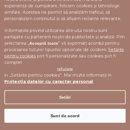
385 lei
experiență de cumpărare, folosim cookies și tehnologii
Adaugă în Coş
similare. Acestea ne permit să analizăm traficul, să
personalizăm conținutul și să afișăm reclame relevante.
Promoție
Informațiile privind utilizarea site-ului nostru sunt
partajate cu partenerii noștri de publicitate și analiză. Prin
selectarea „
” vă exprimați acordul pentru
Acceptă toate
procesarea tuturor tipurilor opționale de cookies.
Setările
pentru cookies
pot fi personalizate sau cookies pot fi
complet
refuzate
în „Setările pentru cookies”. Mai multe informații în
Protecția datelor cu caracter personal
.
32 lei
Setări
–9 %
DECORATIUNE DE CRACIUN GINGERBREAD, MARO
Sunt de acord