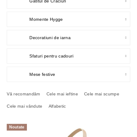
Gatitul de Craciun
Momente Hygge
Decoratiuni de iarna
Sfaturi pentru cadouri
Mese festive
S
e
Vă recomandăm
Cele mai ieftine
Cele mai scumpe
l
Cele mai vândute
Alfabetic
e
c
t
L
a
Noutate
i
r