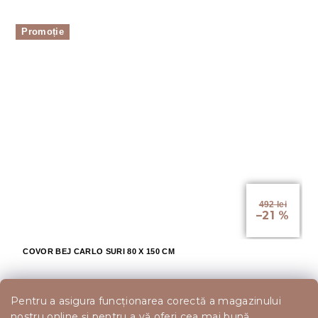
Promoție
492 lei
–21 %
COVOR BEJ CARLO SURI 80 X 150 CM
In stoc
Pentru a asigura funcționarea corectă a magazinului
nostru online și pentru a vă oferi cea mai bună