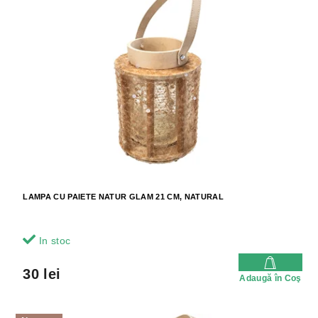
s
e
t
a
ă
p
p
r
r
o
o
d
d
u
u
s
s
u
e
l
u
i
LAMPA CU PAIETE NATUR GLAM 21 CM, NATURAL
In stoc
30 lei
Adaugă în Coş