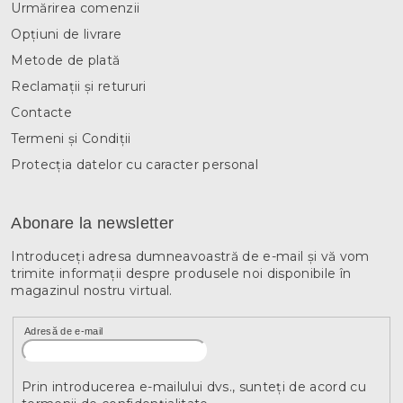
Urmărirea comenzii
r
Opțiuni de livrare
Metode de plată
Reclamații și retururi
Contacte
Termeni și Condiții
Protecția datelor cu caracter personal
Abonare la newsletter
Introduceţi adresa dumneavoastră de e-mail şi vă vom
trimite informaţii despre produsele noi disponibile în
magazinul nostru virtual.
Adresă de e-mail
Prin introducerea e-mailului dvs., sunteți de acord cu