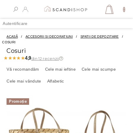
Treci
la
COŞ
conținut
DE
Autentificare
CUMPĂR
ACASĂ
/
ACCESORII SI DECORATIUNI
/
SPATII DE DEPOZITARE
/
COSURI
Cosuri
★★★★★
★★★★★
4,9
din 12 recenzii
S
e
Vă recomandăm
Cele mai ieftine
Cele mai scumpe
l
Cele mai vândute
Alfabetic
e
c
t
L
a
Promoție
i
r
s
e
t
a
ă
p
p