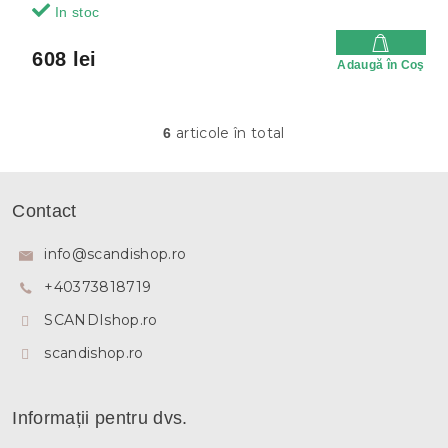
In stoc
608 lei
Adaugă în Coş
articole în total
6
C
o
n
S
t
u
Contact
r
b
o
s
l
info
@
scandishop.ro
u
o
l
+40373818719
l
l
SCANDIshop.ro
i
s
scandishop.ro
t
ă
r
i
Informații pentru dvs.
l
o