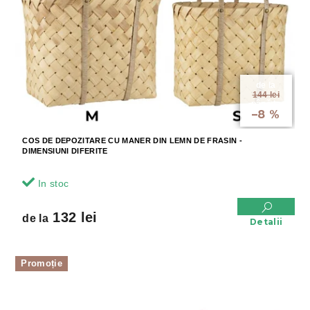
r
r
o
o
d
d
u
u
s
s
u
e
de la
l
144 lei
până la
u
–8 %
i
COS DE DEPOZITARE CU MANER DIN LEMN DE FRASIN -
DIMENSIUNI DIFERITE
In stoc
132 lei
de la
Detalii
Promoție