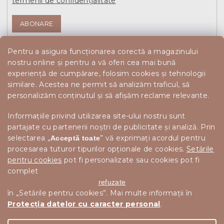
termenii de confidențialitate
ABONARE
Pentru a asigura funcționarea corectă a magazinului
nostru online și pentru a vă oferi cea mai bună
experiență de cumpărare, folosim cookies și tehnologii
similare. Acestea ne permit să analizăm traficul, să
personalizăm conținutul și să afișăm reclame relevante.
Informațiile privind utilizarea site-ului nostru sunt
partajate cu partenerii noștri de publicitate și analiză. Prin
selectarea „
” vă exprimați acordul pentru
Acceptă toate
procesarea tuturor tipurilor opționale de cookies.
Setările
pentru cookies
pot fi personalizate sau cookies pot fi
complet
refuzate
în „Setările pentru cookies”. Mai multe informații în
Protecția datelor cu caracter personal
.
Drepturi de autor 2026
Scandishop.ro
. Toate drepturile
Editați setările cookie-urilor
rezervate.