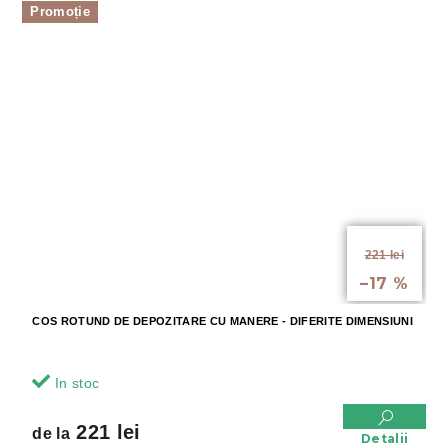
Promoție
de la
221 lei
până la
–17 %
COS ROTUND DE DEPOZITARE CU MANERE - DIFERITE DIMENSIUNI
In stoc
221 lei
de la
Detalii