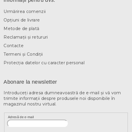
l
o
Urmărirea comenzii
r
Opțiuni de livrare
Metode de plată
Reclamații și retururi
Contacte
Termeni și Condiții
Protecția datelor cu caracter personal
Abonare la newsletter
Introduceţi adresa dumneavoastră de e-mail şi vă vom
trimite informaţii despre produsele noi disponibile în
magazinul nostru virtual.
Adresă de e-mail