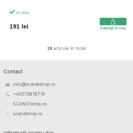
In stoc
191 lei
Adaugă în Coş
articole în total
19
C
o
n
S
t
u
Contact
r
b
o
s
l
info
@
scandishop.ro
u
o
l
+40373818719
l
l
SCANDIshop.ro
i
s
scandishop.ro
t
ă
r
i
Informații pentru dvs.