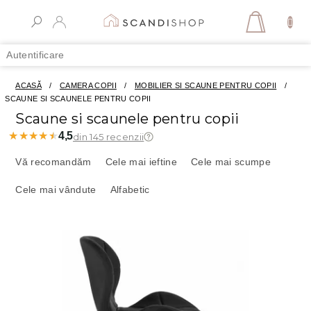
Treci
la
COŞ
conținut
DE
Autentificare
CUMPĂR
ACASĂ
/
CAMERA COPII
/
MOBILIER SI SCAUNE PENTRU COPII
/
SCAUNE SI SCAUNELE PENTRU COPII
Scaune si scaunele pentru copii
★★★★★
★★★★★
4,5
din 145 recenzii
S
e
Vă recomandăm
Cele mai ieftine
Cele mai scumpe
l
Cele mai vândute
Alfabetic
e
c
t
L
a
i
r
s
e
t
a
ă
p
p