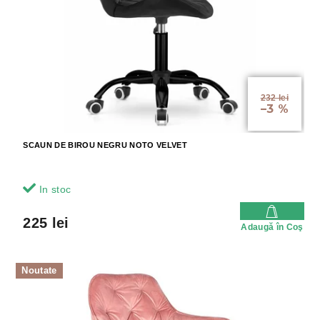
r
r
o
o
d
d
u
u
s
s
u
e
l
232 lei
–3 %
u
i
SCAUN DE BIROU NEGRU NOTO VELVET
In stoc
225 lei
Adaugă în Coş
Noutate