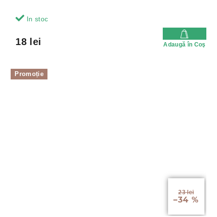
In stoc
18 lei
Adaugă în Coş
Promoție
23 lei
–34 %