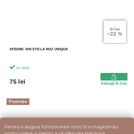
97 lei
–22 %
SFESNIC DIN STICLA ROZ UNIQUE
In stoc
75 lei
Adaugă în Coş
Promoție
Pentru a asigura funcționarea corectă a magazinului
nostru online și pentru a vă oferi cea mai bună