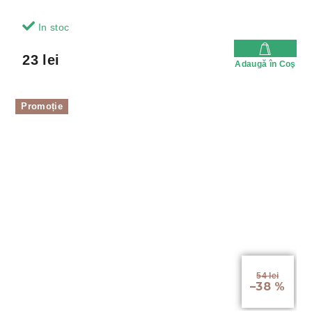
In stoc
23 lei
Adaugă în Coş
Promoție
54 lei
–38 %