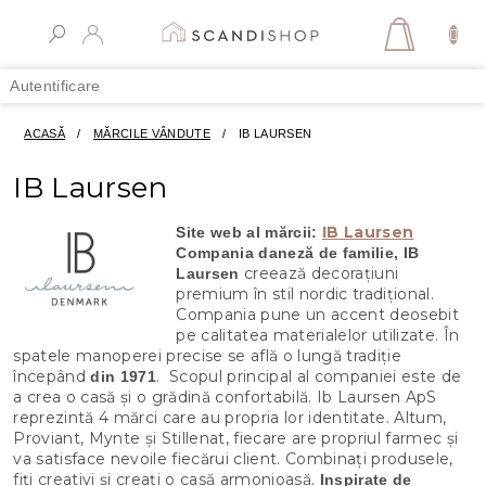
Treci
la
COŞ
conținut
DE
Autentificare
CUMPĂR
ACASĂ
/
MĂRCILE VÂNDUTE
/
IB LAURSEN
IB Laursen
IB Laursen
Site web al mărcii:
Compania daneză de familie, IB
creează decorațiuni
Laursen
premium în stil nordic tradițional.
Compania pune un accent deosebit
pe calitatea materialelor utilizate. În
spatele manoperei precise se află o lungă tradiție
începând
. Scopul principal al companiei este de
din 1971
a crea o casă și o grădină confortabilă. Ib Laursen ApS
reprezintă 4 mărci care au propria lor identitate. Altum,
Proviant, Mynte și Stillenat, fiecare are propriul farmec și
va satisface nevoile fiecărui client. Combinați produsele,
fiți creativi și creați o casă armonioasă.
Inspirate de