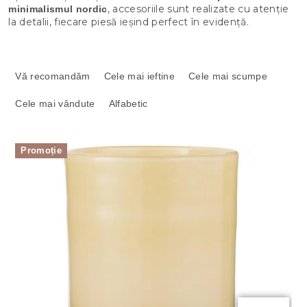
, accesoriile sunt realizate cu atenție
minimalismul nordic
la detalii, fiecare piesă ieșind perfect în evidență.
S
e
Vă recomandăm
Cele mai ieftine
Cele mai scumpe
l
Cele mai vândute
Alfabetic
e
c
t
L
a
Promoție
i
r
s
e
t
a
ă
p
p
r
r
o
o
d
d
u
u
s
s
u