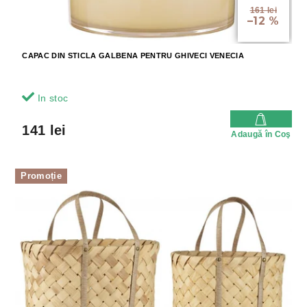
e
l
161 lei
–12 %
u
i
CAPAC DIN STICLA GALBENA PENTRU GHIVECI VENECIA
In stoc
141 lei
Adaugă în Coş
Promoție