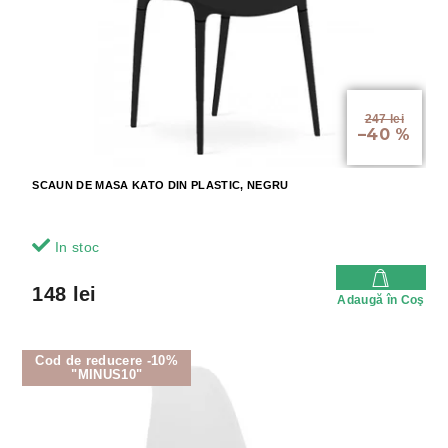
o
o
d
d
u
u
s
s
u
e
l
247 lei
–40 %
u
i
SCAUN DE MASA KATO DIN PLASTIC, NEGRU
In stoc
148 lei
Adaugă în Coş
Cod de reducere -10%
"MINUS10"