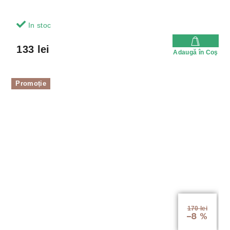
In stoc
133 lei
Adaugă în Coş
Promoție
170 lei
–8 %