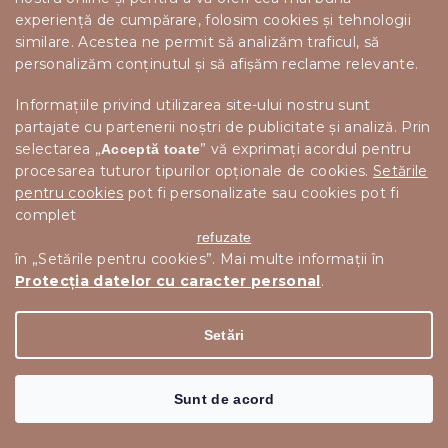
"MINUS10"
experiență de cumpărare, folosim cookies și tehnologii
similare. Acestea ne permit să analizăm traficul, să
personalizăm conținutul și să afișăm reclame relevante.
Informațiile privind utilizarea site-ului nostru sunt
partajate cu partenerii noștri de publicitate și analiză. Prin
selectarea „
” vă exprimați acordul pentru
Acceptă toate
procesarea tuturor tipurilor opționale de cookies.
Setările
pentru cookies
pot fi personalizate sau cookies pot fi
complet
107 lei
refuzate
–3 %
în „Setările pentru cookies”. Mai multe informații în
Protecția datelor cu caracter personal
.
SCAUN DE MASA CULOARE PORTOCALIU, OSAKA
Setări
In stoc
Sunt de acord
103 lei
Adaugă în Coş