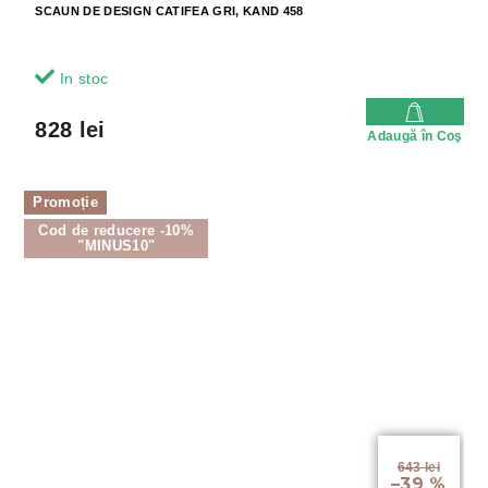
SCAUN DE DESIGN CATIFEA GRI, KAND 458
In stoc
828 lei
Adaugă în Coş
Promoție
Cod de reducere -10%
"MINUS10"
643 lei
–39 %