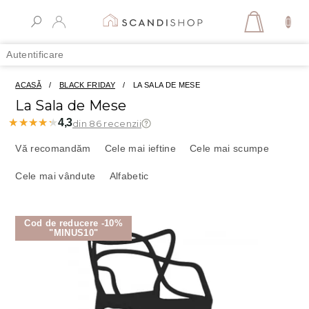
Treci
la
COŞ
conținut
DE
Autentificare
CUMPĂR
ACASĂ
/
BLACK FRIDAY
/
LA SALA DE MESE
La Sala de Mese
★★★★★
★★★★★
4,3
din 86 recenzii
S
e
Vă recomandăm
Cele mai ieftine
Cele mai scumpe
l
Cele mai vândute
Alfabetic
e
c
t
L
a
Cod de reducere -10%
i
"MINUS10"
r
s
e
t
a
ă
p
p
r
r