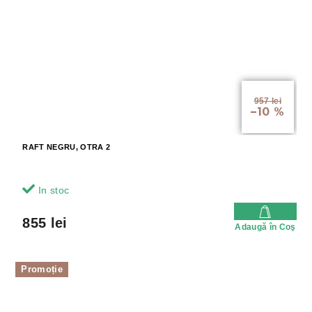
957 lei
–10 %
RAFT NEGRU, OTRA 2
In stoc
855 lei
Adaugă în Coş
Promoție