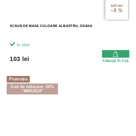
107 lei
–3 %
SCAUN DE MASA CULOARE ALBASTRU, OSAKA
In stoc
103 lei
Adaugă în Coş
Promoție
Cod de reducere -10%
"MINUS10"