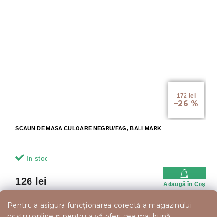
172 lei
–26 %
SCAUN DE MASA CULOARE NEGRU/FAG, BALI MARK
In stoc
126 lei
Adaugă în Coş
Pentru a asigura funcționarea corectă a magazinului
Cod de reducere -10%
nostru online și pentru a vă oferi cea mai bună