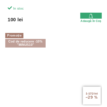
In stoc
100 lei
Adaugă în Coş
Promoție
Cod de reducere -10%
"MINUS10"
1 172 lei
–29 %