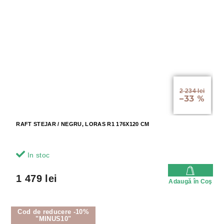
2 234 lei
–33 %
RAFT STEJAR / NEGRU, LORAS R1 176X120 CM
In stoc
1 479 lei
Adaugă în Coş
Cod de reducere -10%
"MINUS10"