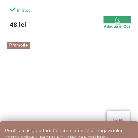
In stoc
48 lei
Adaugă în Coş
Promoție
97 lei
–22 %
Pentru a asigura funcționarea corectă a magazinului
nostru online și pentru a vă oferi cea mai bună