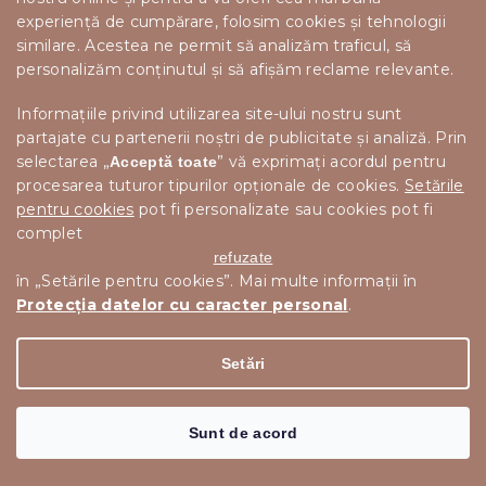
SFESNIC DIN STICLA ROZ UNIQUE
experiență de cumpărare, folosim cookies și tehnologii
similare. Acestea ne permit să analizăm traficul, să
personalizăm conținutul și să afișăm reclame relevante.
In stoc
Informațiile privind utilizarea site-ului nostru sunt
75 lei
Adaugă în Coş
partajate cu partenerii noștri de publicitate și analiză. Prin
selectarea „
” vă exprimați acordul pentru
Acceptă toate
procesarea tuturor tipurilor opționale de cookies.
Setările
Promoție
pentru cookies
pot fi personalizate sau cookies pot fi
complet
refuzate
în „Setările pentru cookies”. Mai multe informații în
Protecția datelor cu caracter personal
.
Setări
Sunt de acord
de la
83 lei
până la