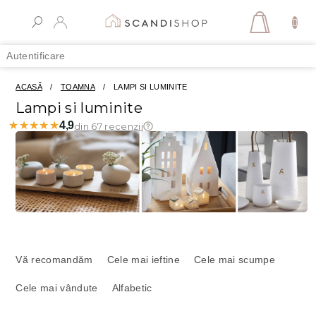
Treci
la
COŞ
conținut
DE
Autentificare
CUMPĂR
ACASĂ
/
TOAMNA
/
LAMPI SI LUMINITE
Lampi si luminite
★★★★★
★★★★★
4,9
din 67 recenzii
S
e
Vă recomandăm
Cele mai ieftine
Cele mai scumpe
l
Cele mai vândute
Alfabetic
e
c