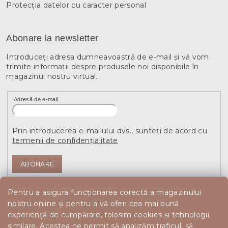
Protecția datelor cu caracter personal
Abonare la newsletter
Introduceţi adresa dumneavoastră de e-mail şi vă vom
trimite informaţii despre produsele noi disponibile în
magazinul nostru virtual.
Adresă de e-mail
Prin introducerea e-mailului dvs., sunteți de acord cu
termenii de confidențialitate
ABONARE
Pentru a asigura funcționarea corectă a magazinului
nostru online și pentru a vă oferi cea mai bună
experiență de cumpărare, folosim cookies și tehnologii
similare. Acestea ne permit să analizăm traficul, să