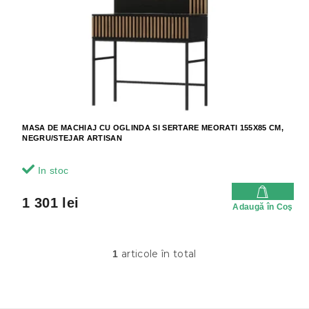
o
o
d
d
u
u
s
s
u
e
l
u
i
MASA DE MACHIAJ CU OGLINDA SI SERTARE MEORATI 155X85 CM,
NEGRU/STEJAR ARTISAN
In stoc
1 301 lei
Adaugă în Coş
articole în total
1
C
o
n
t