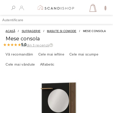
Treci
la
COŞ
conținut
DE
Autentificare
CUMPĂR
ACASĂ
/
SUFRAGERIE
/
MASUTE SI COMODE
/
MESE CONSOLA
Mese consola
★★★★★
★★★★★
5,0
din 3 recenzii
S
e
Vă recomandăm
Cele mai ieftine
Cele mai scumpe
l
Cele mai vândute
Alfabetic
e
c
t
L
a
i
r
s
e
t
a
ă
p
p
r
r