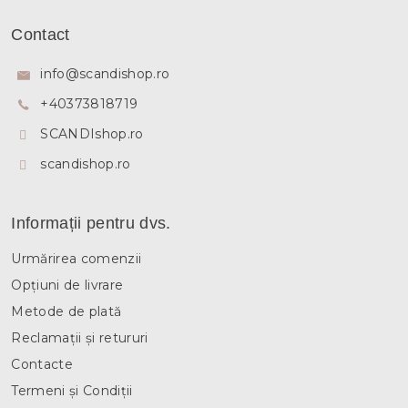
r
S
o
u
l
Contact
b
u
l
s
info
@
scandishop.ro
l
o
i
+40373818719
l
s
t
SCANDIshop.ro
ă
r
scandishop.ro
i
l
o
Informații pentru dvs.
r
Urmărirea comenzii
Opțiuni de livrare
Metode de plată
Reclamații și retururi
Contacte
Termeni și Condiții