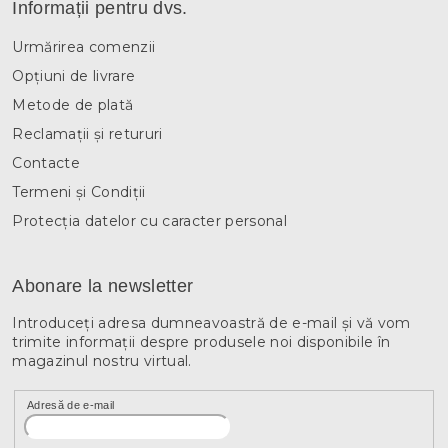
Informații pentru dvs.
r
Urmărirea comenzii
Opțiuni de livrare
Metode de plată
Reclamații și retururi
Contacte
Termeni și Condiții
Protecția datelor cu caracter personal
Abonare la newsletter
Introduceţi adresa dumneavoastră de e-mail şi vă vom
trimite informaţii despre produsele noi disponibile în
magazinul nostru virtual.
Adresă de e-mail