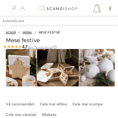
Treci
la
COŞ
conținut
DE
Autentificare
CUMPĂR
ACASĂ
/
IARNA
/
MESE FESTIVE
Mese festive
★★★★★
★★★★★
4,7
din 74 recenzii
S
e
Vă recomandăm
Cele mai ieftine
Cele mai scumpe
l
Cele mai vândute
Alfabetic
e