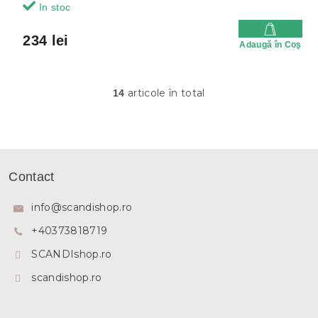
In stoc
234 lei
Adaugă în Coş
articole în total
14
C
o
n
t
r
S
o
u
l
Contact
b
u
l
s
info
@
scandishop.ro
l
o
i
+40373818719
l
s
t
SCANDIshop.ro
ă
r
scandishop.ro
i
l
o