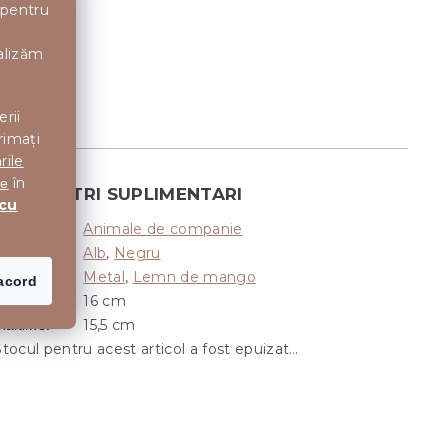
 pentru
nalizăm
erii
rimați
rile
în
te
PARAMETRI SUPLIMENTARI
 cu
Animale de companie
Categorie
:
Alb
,
Negru
Culoare
:
Metal
,
Lemn de mango
aterial
:
acord
16 cm
Diametru
:
15,5 cm
naltime
:
Stocul pentru acest articol a fost epuizat…