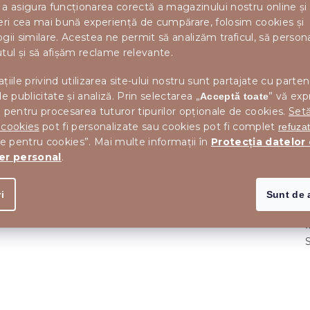
a asigura funcționarea corectă a magazinului nostru online și
eri cea mai bună experiență de cumpărare, folosim cookies și
gii similare. Acestea ne permit să analizăm traficul, să perso
tul și să afișăm reclame relevante.
țiile privind utilizarea site-ului nostru sunt partajate cu parten
de publicitate și analiză. Prin selectarea „
” vă exp
Acceptă toate
 pentru procesarea tuturor tipurilor opționale de cookies.
Setă
 cookies
pot fi personalizate sau cookies pot fi complet
refuza
le pentru cookies”. Mai multe informații în
Protecția datelor
er personal
.
M
i
Sunt de 
I