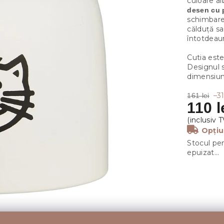
culoare a
desen cu 
schimbare
călduță sa
întotdeau
Cutia este
Designul s
dimensiuni
–3
161 lei
110 l
Opțiu
Stocul pen
epuizat…