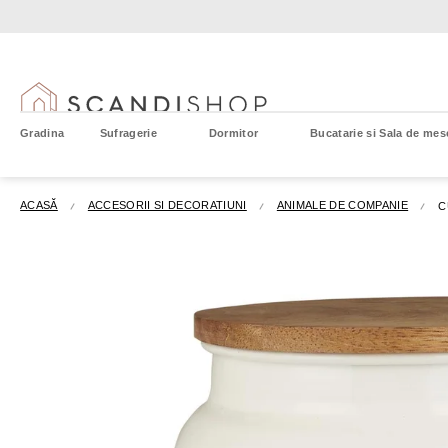
Treci
la
conținut
Gradina
Sufragerie
Dormitor
Bucatarie si Sala de mes
ACASĂ
ACCESORII SI DECORATIUNI
ANIMALE DE COMPANIE
C