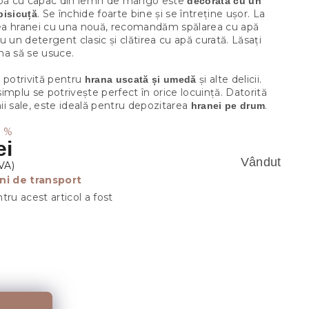
lbă cu capac din lemn de mango este
decorată cu un
. Se închide foarte bine și se întreține ușor. La
pisicuță
a hranei cu una nouă, recomandăm spălarea cu apă
u un detergent clasic și clătirea cu apă curată. Lăsați
na să se usuce.
 potrivită pentru
și alte delicii.
hrana uscată și umedă
implu se potrivește perfect în orice locuință. Datorită
i sale, este ideală pentru depozitarea
.
hranei pe drum
1 %
ei
Vândut
ni de transport
tru acest articol a fost