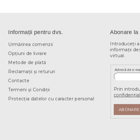
Informații pentru dvs.
Abonare la 
Introduceţi 
Urmărirea comenzii
informaţii de
Opțiuni de livrare
virtual.
Metode de plată
Adresă de e-ma
Reclamații și retururi
Contacte
Prin introd
Termeni și Condiții
confidențial
Protecția datelor cu caracter personal
ABONARE