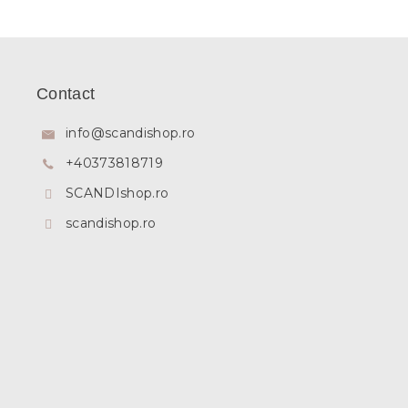
S
u
b
Contact
s
o
info
@
scandishop.ro
l
+40373818719
SCANDIshop.ro
scandishop.ro