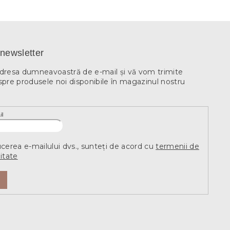
newsletter
adresa dumneavoastră de e-mail şi vă vom trimite
spre produsele noi disponibile în magazinul nostru
il
ucerea e-mailului dvs., sunteți de acord cu
termenii de
itate