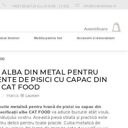
info@scandishop.ro
+40373818719
(Lu-Vi 9:00 - 17:00)
CO
DE
Autentificare
CU
inat Interior
Mobila pentru hol
Accesorii si decoratiuni
Coş gol
OOD
E ALBA DIN METAL PENTRU
NTE DE PISICI CU CAPAC DIN
 CAT FOOD
Marcă:
IB Laursen
cutie metalică pentru hrană de pisici cu capac din
va aduce bucurie atât vouă,
ecificații albe CAT
FOOD
măluțului vostru. Această piesă stilată și practică este
tru delicii pentru toate pisicile. Cutia metalică de