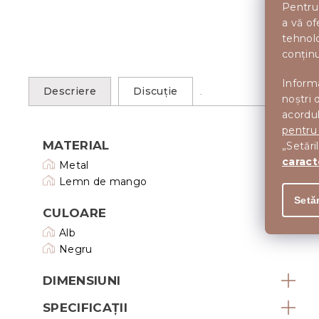
Pentru 
a vă of
tehnolo
conținu
Informa
Descriere
Discuţie
noștri 
acordul
pentru
MATERIAL
„Setări
caract
Metal
Lemn de mango
Setăr
CULOARE
Alb
Negru
DIMENSIUNI
SPECIFICAȚII