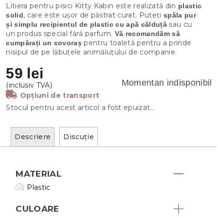
Litiera pentru pisici Kitty Kabin este realizată din
plastic
, care este ușor de păstrat curat. Puteți
solid
spăla pur
sau cu
și simplu recipientul de plastic cu apă călduță
un produs special fără parfum.
Vă recomandăm să
pentru toaletă pentru a prinde
cumpărați un covoraș
nisipul de pe lăbuțele animăluțului de companie.
59 lei
Momentan indisponibil
Opțiuni de transport
Stocul pentru acest articol a fost epuizat…
Descriere
Discuţie
MATERIAL
Plastic
CULOARE