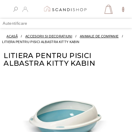
Treci
la
COŞ
conținut
DE
Autentificare
CUMPĂR
ACASĂ
/
ACCESORII SI DECORATIUNI
/
ANIMALE DE COMPANIE
/
LITIERA PENTRU PISICI ALBASTRA KITTY KABIN
LITIERA PENTRU PISICI
ALBASTRA KITTY KABIN