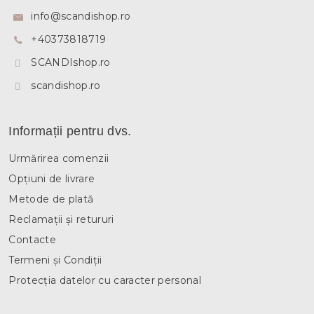
s
info
@
scandishop.ro
o
+40373818719
l
SCANDIshop.ro
scandishop.ro
Informații pentru dvs.
Urmărirea comenzii
Opțiuni de livrare
Metode de plată
Reclamații și retururi
Contacte
Termeni și Condiții
Protecția datelor cu caracter personal