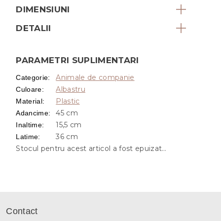
DIMENSIUNI
DETALII
PARAMETRI SUPLIMENTARI
Animale de companie
Categorie
:
Albastru
Culoare
:
Plastic
Material
:
45 cm
Adancime
:
15,5 cm
Inaltime
:
36 cm
Latime
:
Stocul pentru acest articol a fost epuizat…
S
u
Contact
b