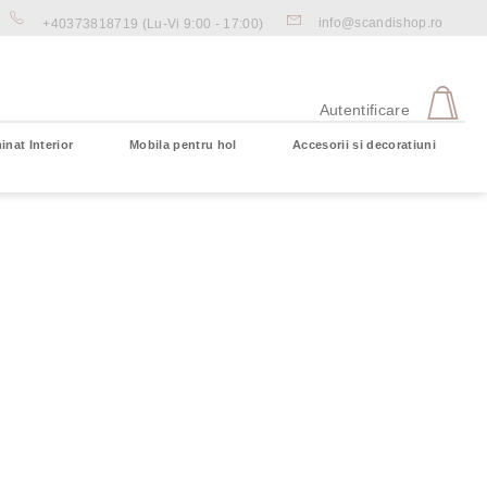
info@scandishop.ro
+40373818719
(Lu-Vi 9:00 - 17:00)
CO
DE
Autentificare
CU
inat Interior
Mobila pentru hol
Accesorii si decoratiuni
Coş gol