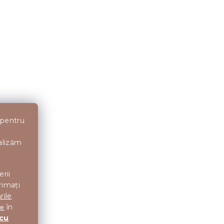
 pentru
nalizăm
erii
rimați
rile
în
te
menzii.
 cu