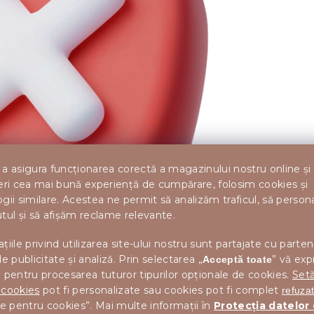
a asigura funcționarea corectă a magazinului nostru online și
eri cea mai bună experiență de cumpărare, folosim cookies și
gii similare. Acestea ne permit să analizăm traficul, să perso
tul și să afișăm reclame relevante.
țiile privind utilizarea site-ului nostru sunt partajate cu parten
de publicitate și analiză. Prin selectarea „
” vă exp
Acceptă toate
Comanda dvs. a fost anulată cu succes.
 pentru procesarea tuturor tipurilor opționale de cookies.
Setă
 cookies
pot fi personalizate sau cookies pot fi complet
refuza
informațiile necesare v-au fost trimise pe e-mailul asociat co
le pentru cookies”. Mai multe informații în
Protecția datelor