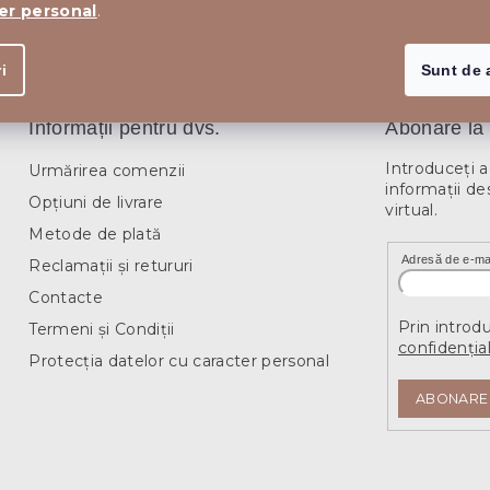
er personal
.
RINCIPALĂ
i
Sunt de 
Informații pentru dvs.
Abonare la 
Introduceţi 
Urmărirea comenzii
informaţii de
Opțiuni de livrare
virtual.
Metode de plată
Adresă de e-ma
Reclamații și retururi
Contacte
Prin introd
Termeni și Condiții
confidențial
Protecția datelor cu caracter personal
ABONARE