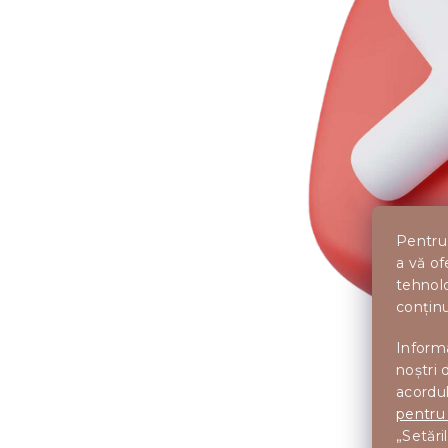
Pentru 
a vă of
tehnolo
conținu
Informa
noștri 
acordul
pentru
Toate 
„Setări