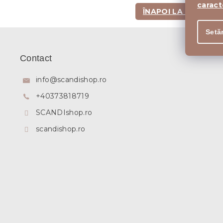
caract
ÎNAPOI LA PAGINA P
S
Setăr
u
b
Contact
s
o
info
@
scandishop.ro
l
+40373818719
SCANDIshop.ro
scandishop.ro