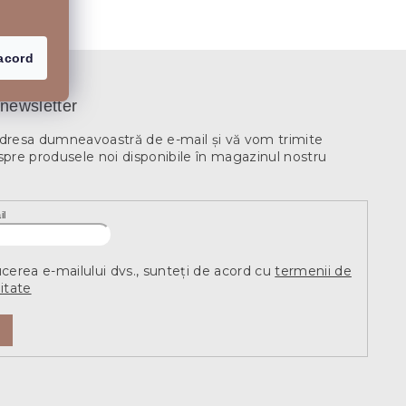
acord
newsletter
adresa dumneavoastră de e-mail şi vă vom trimite
spre produsele noi disponibile în magazinul nostru
il
ucerea e-mailului dvs., sunteți de acord cu
termenii de
itate