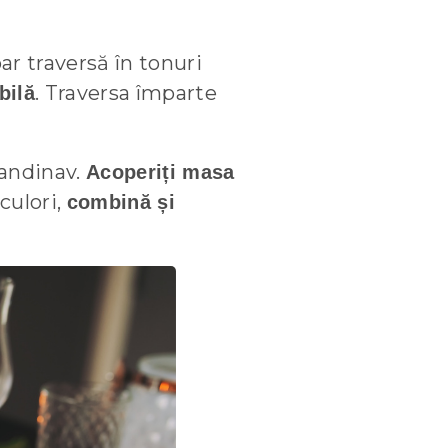
r traversă în tonuri
. Traversa împarte
bilă
candinav.
Acoperiți masa
culori,
combină și