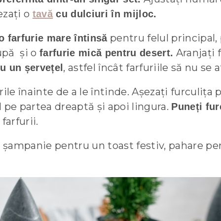
ezați o
tavă
cu dulciuri în mijloc.
pentru felul principal
o farfurie mare întinsă
upă și o
Aranjați f
farfurie mică pentru desert.
, astfel încât farfuriile să nu se
cu un șervețel
ile înainte de a le întinde. Așezați furculița
ul pe partea dreaptă și apoi lingura.
Puneți fur
farfurii.
 șampanie pentru un toast festiv, pahare pen