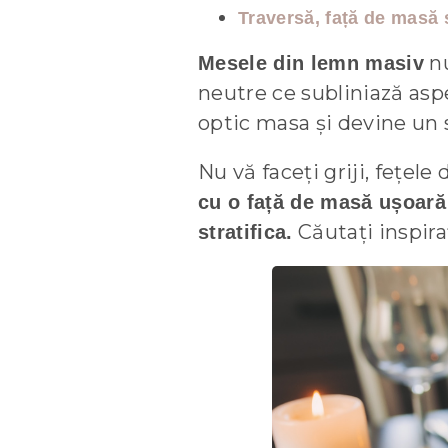
Traversă, față de masă 
nu
Mesele din lemn masiv
neutre ce subliniază asp
optic masa și devine un 
Nu vă faceți griji, fețel
cu o față de masă ușoară
Căutați inspira
stratifica.