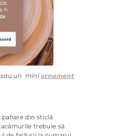
rile
în
te
 cu
acord
sau un mini
ornament
 pahare din sticlă
tacâmurile trebuie să
l de farfurii la numarul