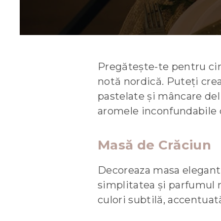
Pregătește-te pentru cin
notă nordică. Puteți cre
pastelate și mâncare del
aromele inconfundabile d
Masă de Crăciun
Decoreaza masa elegant s
simplitatea și parfumul n
culori subtilă, accentua