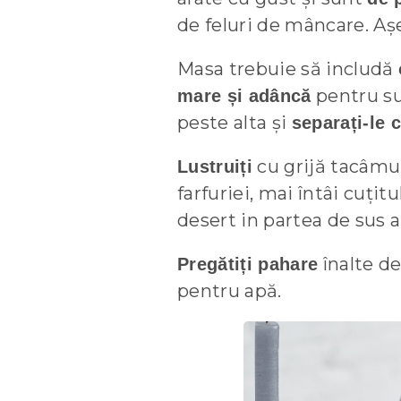
de feluri de mâncare. Aș
Masa trebuie să includă
pentru s
mare și adâncă
peste alta și
separați-le 
cu grijă tacâmur
Lustruiți
farfuriei, mai întâi cuțit
desert in partea de sus a 
înalte de
Pregătiți pahare
pentru apă.