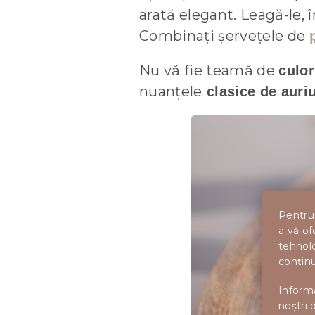
arată elegant. Leagă-le
Combinați șervețele de
Nu vă fie teamă de
culor
nuanțele
clasice de auriu
Pentru 
a vă of
tehnolo
conținu
Informa
noștri 