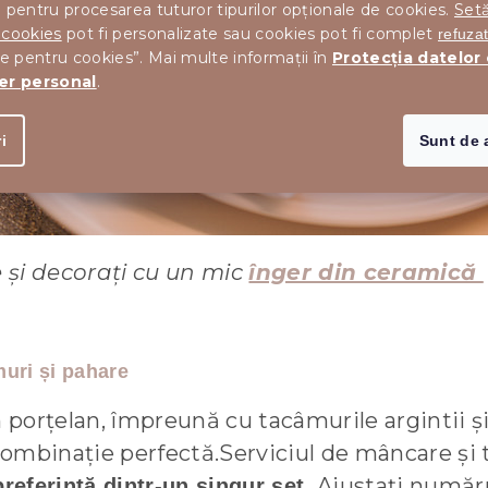
 pentru procesarea tuturor tipurilor opționale de cookies.
Setă
 cookies
pot fi personalizate sau cookies pot fi complet
refuza
le pentru cookies”. Mai multe informații în
Protecția datelor
er personal
.
i
Sunt de 
e și decorați cu un mic
înger din ceramică
uri și pahare
 porțelan, împreună cu tacâmurile argintii și
ombinație perfectă.Serviciul de mâncare și 
Ajustați număru
preferintă dintr-un singur set.