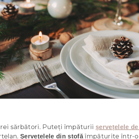
rei sărbători. Puteți împăturii
șervețelele d
rțelan.
împăturite într-
Șervețelele din stofă