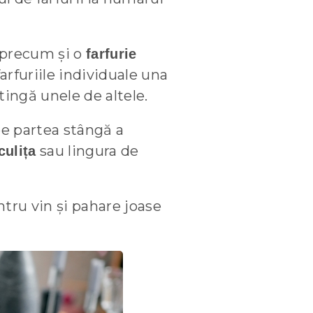
, precum și o
farfurie
arfuriile individuale una
 atingă unele de altele.
 pe partea stângă a
sau lingura de
culița
tru vin și pahare joase