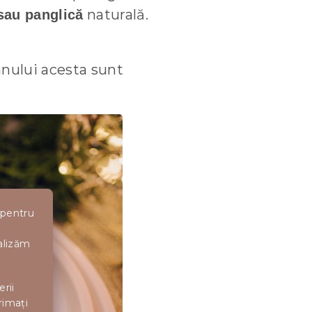
naturală.
sau panglică
nului acesta sunt
 pentru
nalizăm
erii
rimați