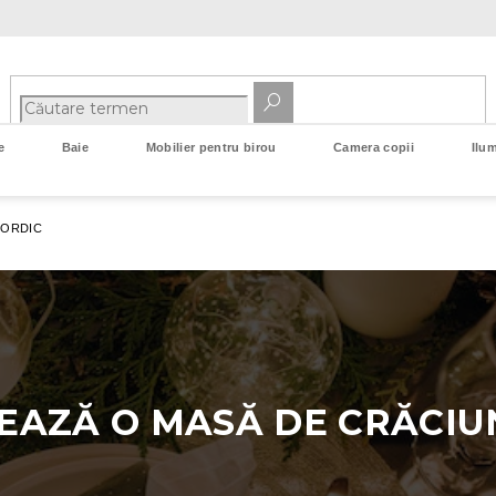
e
Baie
Mobilier pentru birou
Camera copii
Ilum
NORDIC
AZĂ O MASĂ DE CRĂCIUN