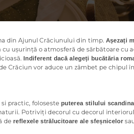
a din Ajunul Crăciunului din timp.
Așezați m
a cu ușurință o atmosferă de sărbătoare cu ac
icioasă.
Indiferent dacă alegeți bucătăria ro
e Crăciun vor aduce un zâmbet pe chipul într
i practic, foloseste
puterea stilului scandina
aturii. Potriviți decorul cu decorul interioru
tă de
sa
reflexele strălucitoare ale sfeșnicelor