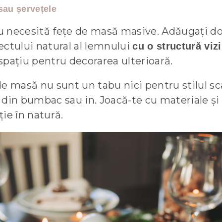
sau șervețele
 necesită fețe de masă masive. Adăugați doa
ectului natural al lemnului
cu o structură vizi
spațiu pentru decorarea ulterioară.
e de masă nu sunt un tabu nici pentru stilul s
din bumbac sau in. Joacă-te cu materiale și 
ție în natură.