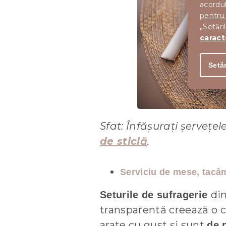
acordul
pentru
„Setări
caract
Setăr
Sfat: Înfășurați șervețel
de sticlă
.
Serviciu de mese, tacâm
din
Seturile de sufragerie
transparentă creează o c
arate cu gust și sunt
de 