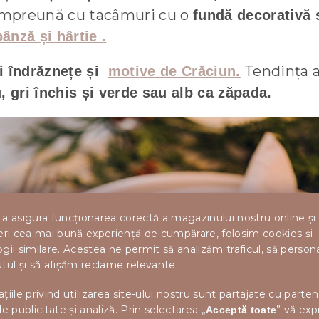
, împreună cu tacâmuri cu o
fundă decorativă 
pânză și hârtie .
Tendința a
i îndrăznețe și
motive de Crăciun.
, gri închis și verde sau alb ca zăpada.
a asigura funcționarea corectă a magazinului nostru online și
eri cea mai bună experiență de cumpărare, folosim cookies și
gii similare. Acestea ne permit să analizăm traficul, să perso
tul și să afișăm reclame relevante.
țiile privind utilizarea site-ului nostru sunt partajate cu parten
de publicitate și analiză. Prin selectarea „
” vă exp
Acceptă toate