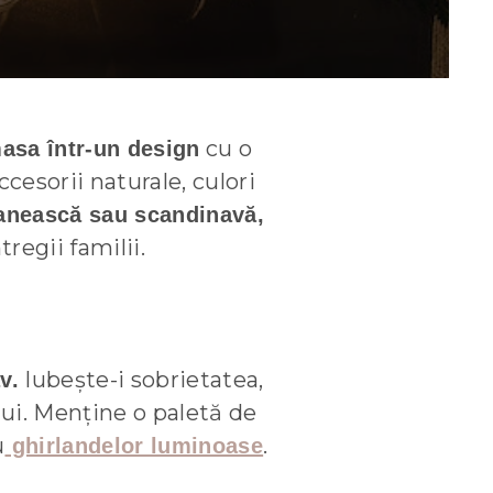
cu o
asa într-un design
cesorii naturale, culori
manească sau scandinavă,
egii familii.
Iubește-i sobrietatea,
v.
lui. Menține o paletă de
u
.
ghirlandelor luminoase