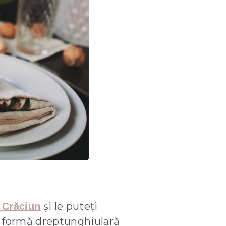
și le puteți
e Crăciun
o formă dreptunghiulară