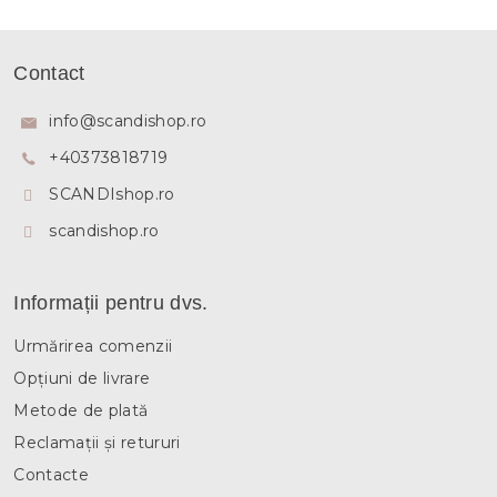
S
u
Contact
b
s
info
@
scandishop.ro
o
+40373818719
l
SCANDIshop.ro
scandishop.ro
Informații pentru dvs.
Urmărirea comenzii
Opțiuni de livrare
Metode de plată
Reclamații și retururi
Contacte