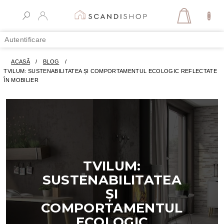
Treci
la
COŞ
conținut
DE
Autentificare
CUMPĂR
ACASĂ
/
BLOG
/
TVILUM: SUSTENABILITATEA ȘI COMPORTAMENTUL ECOLOGIC REFLECTATE
ÎN MOBILIER
TVILUM:
SUSTENABILITATEA
ȘI
COMPORTAMENTUL
ECOLOGIC