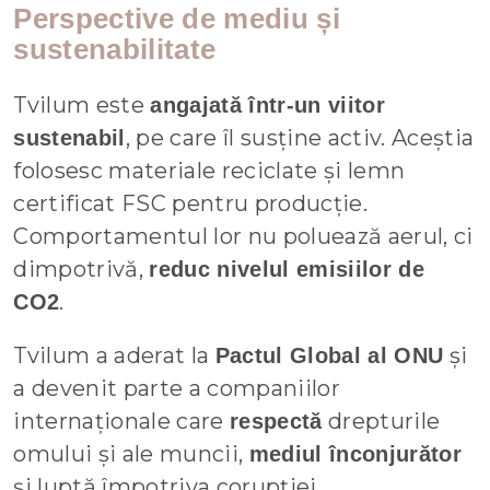
Perspective de mediu și
sustenabilitate
Tvilum este
angajată într-un viitor
, pe care îl susține activ. Aceștia
sustenabil
folosesc materiale reciclate și lemn
certificat FSC pentru producție.
Comportamentul lor nu poluează aerul, ci
dimpotrivă,
reduc nivelul emisiilor de
.
CO2
Tvilum a aderat la
și
Pactul Global al ONU
a devenit parte a companiilor
internaționale care
drepturile
respectă
omului și ale muncii,
mediul înconjurător
și luptă împotriva corupției.