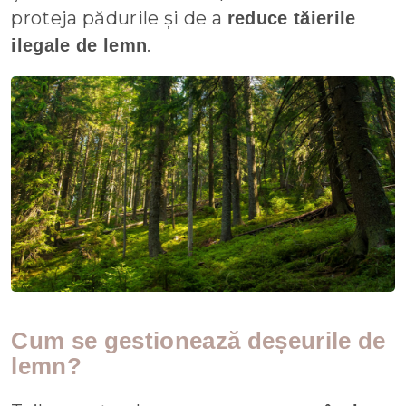
proteja pădurile și de a
reduce tăierile
.
ilegale de lemn
Cum se gestionează deșeurile de
lemn?