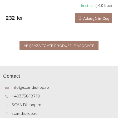
In stoc
(>10 buc)
232 lei
Adaugă în Coş
AFIŞEAZĂ TOATE PRODUSELE ASOCIATE
S
u
Contact
b
s
info
@
scandishop.ro
o
+40373818719
l
SCANDIshop.ro
scandishop.ro