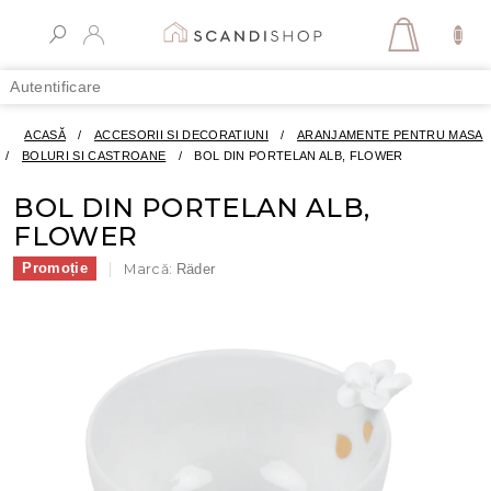
Treci
la
COŞ
conținut
DE
Autentificare
CUMPĂR
ACASĂ
/
ACCESORII SI DECORATIUNI
/
ARANJAMENTE PENTRU MASA
/
BOLURI SI CASTROANE
/
BOL DIN PORTELAN ALB, FLOWER
BOL DIN PORTELAN ALB,
FLOWER
Promoție
Marcă:
Räder