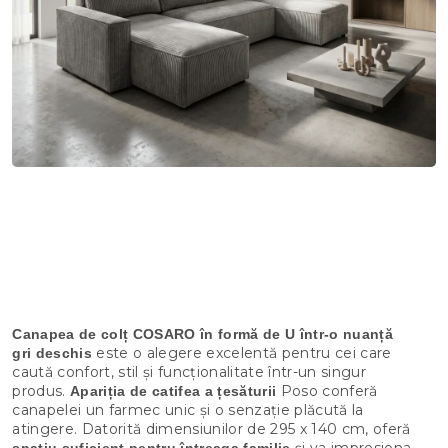
Canapea de colț COSARO în formă de U într-o nuanță
este o alegere excelentă pentru cei care
gri deschis
caută confort, stil și funcționalitate într-un singur
produs.
Poso conferă
Apariția de catifea a țesăturii
canapelei un farmec unic și o senzație plăcută la
atingere. Datorită dimensiunilor de 295 x 140 cm, oferă
și va impresiona
spațiu suficient pentru întreaga familie