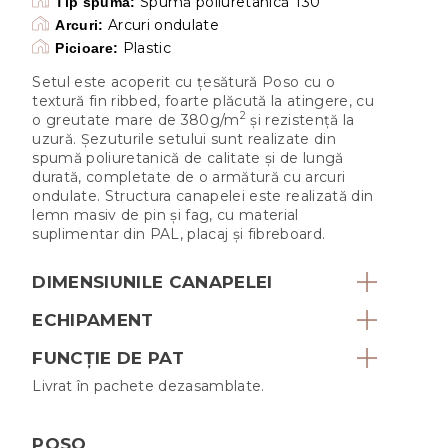
Spumă poliuretanică T30
Tip spumă:
Arcuri ondulate
Arcuri:
Plastic
Picioare:
Setul este acoperit cu țesătură Poso cu o
textură fin ribbed, foarte plăcută la atingere, cu
2
o greutate mare de 380g/m
și rezistență la
uzură. Șezuturile setului sunt realizate din
spumă poliuretanică de calitate și de lungă
durată, completate de o armătură cu arcuri
ondulate. Structura canapelei este realizată din
lemn masiv de pin și fag, cu material
suplimentar din PAL, placaj și fibreboard.
DIMENSIUNILE CANAPELEI
ECHIPAMENT
FUNCȚIE DE PAT
Livrat în pachete dezasamblate.
POSO