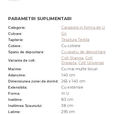
PARAMETRI SUPLIMENTARI
Canapele in forma de U
Categorie
:
Gri
Culoare
:
Tesatura Textila
Tapiterie
:
Cu cotiere
Cotiere
:
Cu spatiu de depozitare
Spatiu de depozitare
:
Colt Stanga
,
Colt
Varianta de colt
:
Dreapta
,
Colt Universal
Cu mai multe locuri
Marime
:
140 cm
Adancime
:
265 x 140 cm
Dimensiunea zonei de dormit
:
Cu extensie
Extensibila
:
In U
Forma
:
83 cm
Inaltime
:
38 cm
Inaltimea Scaunului
:
295 cm
Latime
: