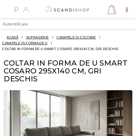
Treci
la
COŞ
conținut
DE
Autentificare
CUMPĂR
ACASĂ
/
SUFRAGERIE
/
CANAPELE SI COLTARE
/
CANAPELE IN FORMA DE U
/
COLTAR IN FORMA DE U SMART COSARO 295X140 CM, GRI DESCHIS
COLTAR IN FORMA DE U SMART
COSARO 295X140 CM, GRI
DESCHIS