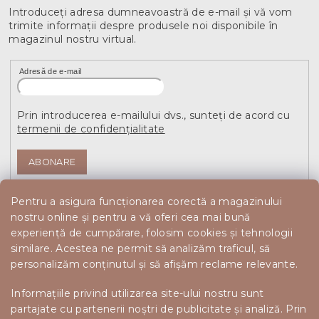
Introduceţi adresa dumneavoastră de e-mail şi vă vom
trimite informaţii despre produsele noi disponibile în
magazinul nostru virtual.
Adresă de e-mail
Prin introducerea e-mailului dvs., sunteți de acord cu
termenii de confidențialitate
ABONARE
Pentru a asigura funcționarea corectă a magazinului
nostru online și pentru a vă oferi cea mai bună
experiență de cumpărare, folosim cookies și tehnologii
similare. Acestea ne permit să analizăm traficul, să
personalizăm conținutul și să afișăm reclame relevante.
Informațiile privind utilizarea site-ului nostru sunt
partajate cu partenerii noștri de publicitate și analiză. Prin