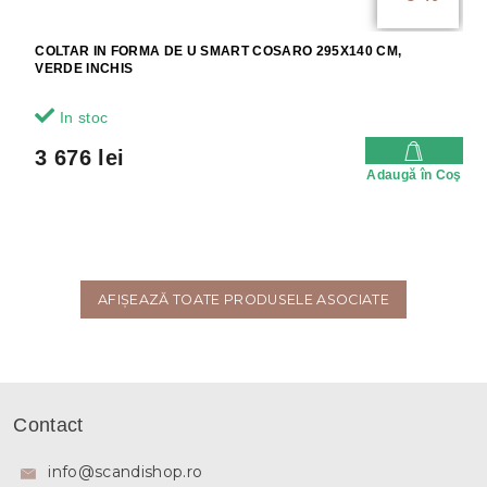
COLTAR IN FORMA DE U SMART COSARO 295X140 CM,
VERDE INCHIS
In stoc
3 676 lei
Adaugă în Coş
AFIŞEAZĂ TOATE PRODUSELE ASOCIATE
S
u
Contact
b
s
info
@
scandishop.ro