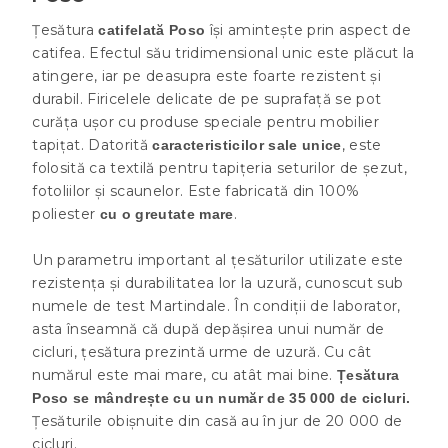
Țesătura
își amintește prin aspect de
catifelată Poso
catifea. Efectul său tridimensional unic este plăcut la
atingere, iar pe deasupra este foarte rezistent și
durabil. Firicelele delicate de pe suprafață se pot
curăța ușor cu produse speciale pentru mobilier
tapițat. Datorită
, este
caracteristicilor sale unice
folosită ca textilă pentru tapițeria seturilor de șezut,
fotoliilor și scaunelor. Este fabricată din 100%
poliester
.
cu o greutate mare
Un parametru important al țesăturilor utilizate este
rezistența și durabilitatea lor la uzură, cunoscut sub
numele de test Martindale. În condiții de laborator,
asta înseamnă că după depășirea unui număr de
cicluri, țesătura prezintă urme de uzură. Cu cât
numărul este mai mare, cu atât mai bine.
Țesătura
Poso se mândrește cu un număr de 35 000 de cicluri.
Țesăturile obișnuite din casă au în jur de 20 000 de
cicluri.