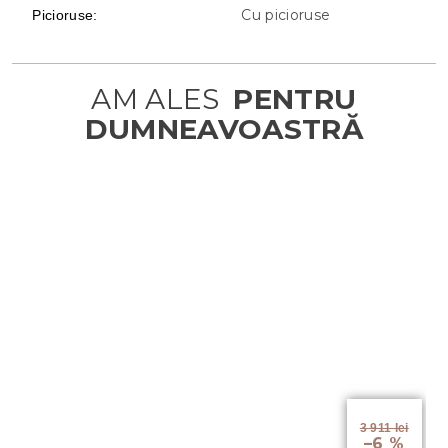
Cu picioruse
Picioruse
:
3 911 lei
–6 %