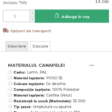
14 zile
Adăuga în coş
Opțiuni de transport
Descriere
Discuţie
MATERIALUL CANAPELEI
Lemn, PAL
Cadru:
POSO 55
Material tapițerie:
Gri deschis
Culoare tapițerie:
100% Poliester
Compoziție tapițerie:
Catifea (Velur)
Material tapițerie:
35 000
Rezistență la uzură (Martindale):
Umplutură cu spumă
Tip șezut: