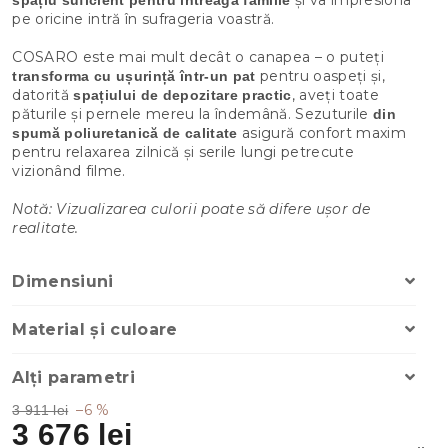
pe oricine intră în sufrageria voastră.
COSARO este mai mult decât o canapea – o puteți
pentru oaspeți și,
transforma cu ușurință într-un pat
datorită
, aveți toate
spațiului de depozitare practic
păturile și pernele mereu la îndemână. Sezuturile
din
asigură confort maxim
spumă poliuretanică de calitate
pentru relaxarea zilnică și serile lungi petrecute
vizionând filme.
Notă: Vizualizarea culorii poate să difere ușor de
realitate.
Dimensiuni
Material și culoare
Alți parametri
–6 %
3 911 lei
3 676 lei