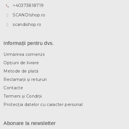
o
+40373818719
l
SCANDIshop.ro
scandishop.ro
Informații pentru dvs.
Urmărirea comenzii
Opțiuni de livrare
Metode de plată
Reclamații și retururi
Contacte
Termeni și Condiții
Protecția datelor cu caracter personal
Abonare la newsletter