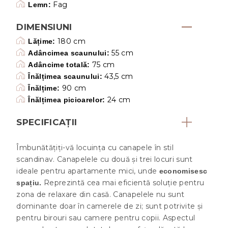
Fag
Lemn:
DIMENSIUNI
180 cm
Lățime:
55 cm
Adâncimea scaunului:
75 cm
Adâncime totală:
43,5 cm
Înălțimea scaunului:
90 cm
Înălțime:
24 cm
Înălțimea picioarelor:
SPECIFICAȚII
Îmbunătățiți-vă locuința cu canapele în stil
scandinav. Canapelele cu două și trei locuri sunt
ideale pentru apartamente mici, unde
economisesc
Reprezintă cea mai eficientă soluție pentru
spațiu.
zona de relaxare din casă. Canapelele nu sunt
dominante doar în camerele de zi; sunt potrivite și
pentru birouri sau camere pentru copii. Aspectul