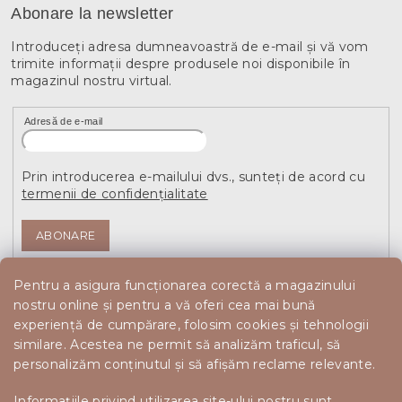
Abonare la newsletter
Introduceţi adresa dumneavoastră de e-mail şi vă vom
trimite informaţii despre produsele noi disponibile în
magazinul nostru virtual.
Adresă de e-mail
Prin introducerea e-mailului dvs., sunteți de acord cu
termenii de confidențialitate
ABONARE
Pentru a asigura funcționarea corectă a magazinului
nostru online și pentru a vă oferi cea mai bună
experiență de cumpărare, folosim cookies și tehnologii
similare. Acestea ne permit să analizăm traficul, să
personalizăm conținutul și să afișăm reclame relevante.
Informațiile privind utilizarea site-ului nostru sunt