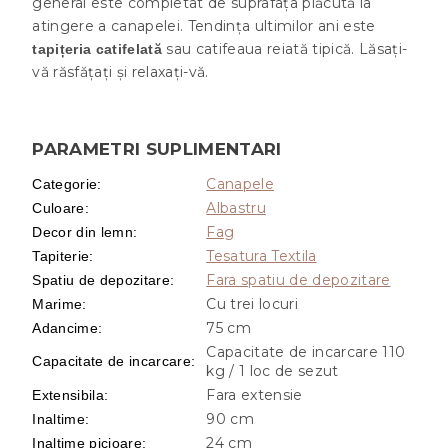
general este completat de suprafața plăcută la
atingere a canapelei. Tendința ultimilor ani este
sau catifeaua reiată tipică. Lăsați-
tapițeria catifelată
vă răsfățați și relaxați-vă.
PARAMETRI SUPLIMENTARI
Canapele
Categorie
:
Albastru
Culoare
:
Fag
Decor din lemn
:
Tesatura Textila
Tapiterie
:
Fara spatiu de depozitare
Spatiu de depozitare
:
Cu trei locuri
Marime
:
75 cm
Adancime
:
Capacitate de incarcare 110
Capacitate de incarcare
:
kg / 1 loc de sezut
Fara extensie
Extensibila
:
90 cm
Inaltime
:
24 cm
Inaltime picioare
: