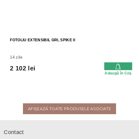
FOTOLIU EXTENSIBIL GRI, SPIKE II
14 zile
2 102 lei
Adaugă în Coş
AFIŞEAZĂ TOATE PRODUSELE ASOCIATE
S
u
Contact
b