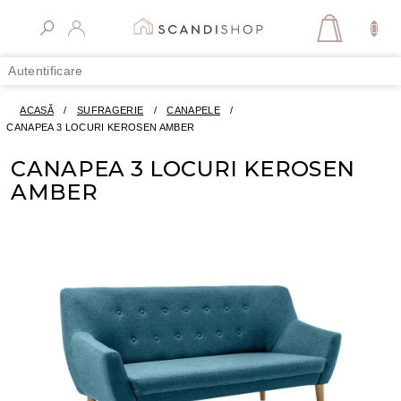
Treci
la
COŞ
conținut
DE
Autentificare
CUMPĂR
ACASĂ
/
SUFRAGERIE
/
CANAPELE
/
CANAPEA 3 LOCURI KEROSEN AMBER
CANAPEA 3 LOCURI KEROSEN
AMBER