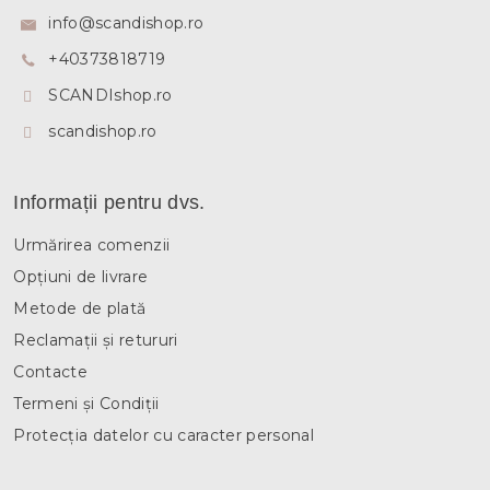
s
info
@
scandishop.ro
o
+40373818719
l
SCANDIshop.ro
scandishop.ro
Informații pentru dvs.
Urmărirea comenzii
Opțiuni de livrare
Metode de plată
Reclamații și retururi
Contacte
Termeni și Condiții
Protecția datelor cu caracter personal