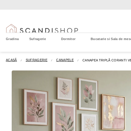
Treci
la
conținut
Gradina
Sufragerie
Dormitor
Bucatarie si Sala de mes
ACASĂ
SUFRAGERIE
CANAPELE
CANAPEA TRIPLĂ CORANTI V