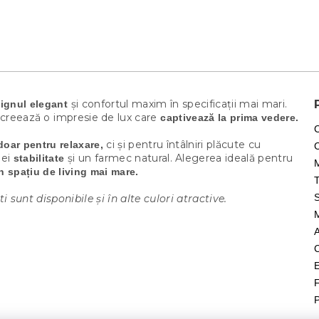
și confortul maxim în specificații mai mari.
signul elegant
creează o impresie de lux care
captivează la prima vedere.
ci și pentru întâlniri plăcute cu
doar pentru relaxare,
lei
și un farmec natural. Alegerea ideală pentru
stabilitate
M
n spațiu de living mai mare.
T
unt disponibile și în alte culori atractive.
E