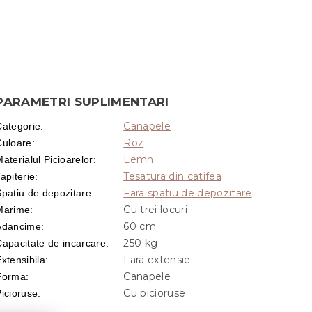
PARAMETRI SUPLIMENTARI
Canapele
Categorie
:
Roz
Culoare
:
Lemn
aterialul Picioarelor
:
Tesatura din catifea
apiterie
:
Fara spatiu de depozitare
Spatiu de depozitare
:
Cu trei locuri
Marime
:
60 cm
Adancime
:
250 kg
Capacitate de incarcare
:
Fara extensie
xtensibila
:
Canapele
Forma
:
Cu picioruse
Picioruse
: