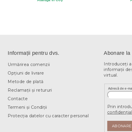
Adaugă în Coş
Informații pentru dvs.
Abonare la 
Introduceţi 
Urmărirea comenzii
informaţii de
Opțiuni de livrare
virtual.
Metode de plată
Adresă de e-ma
Reclamații și retururi
Contacte
Prin introd
Termeni și Condiții
confidențial
Protecția datelor cu caracter personal
ABONARE