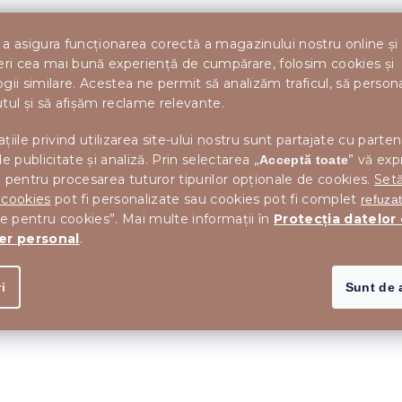
a asigura funcționarea corectă a magazinului nostru online și
eri cea mai bună experiență de cumpărare, folosim cookies și
gii similare. Acestea ne permit să analizăm traficul, să perso
tul și să afișăm reclame relevante.
țiile privind utilizarea site-ului nostru sunt partajate cu parten
de publicitate și analiză. Prin selectarea „
” vă exp
Acceptă toate
 pentru procesarea tuturor tipurilor opționale de cookies.
Setă
)
 cookies
pot fi personalizate sau cookies pot fi complet
refuza
le pentru cookies”. Mai multe informații în
Protecția datelor
er personal
.
i
Sunt de 
u aburi poate cauza daune ireversibile
i toate solvenții enumerați pentru simbolul F, proces