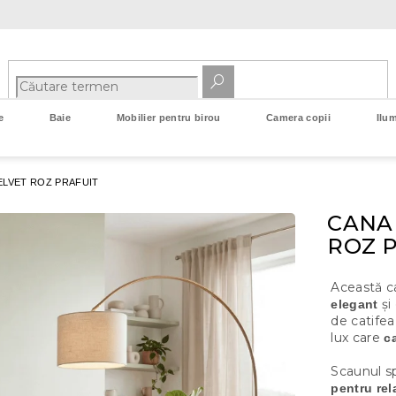
e
Baie
Mobilier pentru birou
Camera copii
Ilum
ELVET ROZ PRAFUIT
CANA
ROZ 
Această c
și
elegant
de catife
lux care
c
Scaunul sp
pentru rel