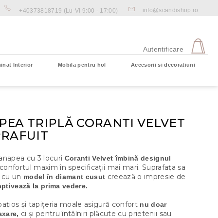
info@scandishop.ro
+40373818719
(Lu-Vi 9:00 - 17:00)
CO
DE
Autentificare
CU
inat Interior
Mobila pentru hol
Accesorii si decoratiuni
Coş gol
PEA TRIPLĂ CORANTI VELVET
PRAFUIT
anapea cu 3 locuri
Coranti Velvet îmbină designul
 confortul maxim în specificații mai mari. Suprafața sa
a cu un
creează o impresie de
model în diamant cusut
aptivează la prima vedere.
ațios și tapițeria moale asigură confort
nu doar
ci și pentru întâlniri plăcute cu prietenii sau
axare,