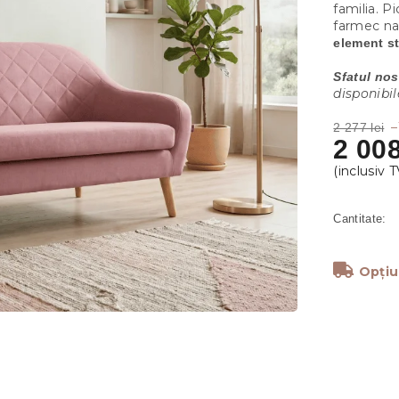
familia. P
farmec nat
element st
Sfatul nos
disponibile
–
2 277 lei
2 008
Opțiu