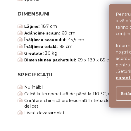
DIMENSIUNI
Pentru 
a vă of
187 cm
Lățime:
tehnolo
60 cm
Adâncime scaun:
conținu
45,5 cm
Înălțimea scaunului:
Informa
85 cm
Înălțimea totală:
noștri 
30 kg
Greutate:
acordul
69 x 189 x 85 cm (l x a x î
Dimensiunea pachetului:
pentru
„Setări
SPECIFICAȚII
caract
Nu înălbi
Setăr
Calcă la temperatură de până la 110 °C, călcarea c
Curățare chimică profesională în tetracloretilenă ș
delicat
Livrat dezasamblat