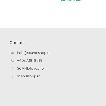
Adaugă în Coş
S
u
b
Contact
s
o
info
@
scandishop.ro
l
+40373818719
SCANDIshop.ro
scandishop.ro