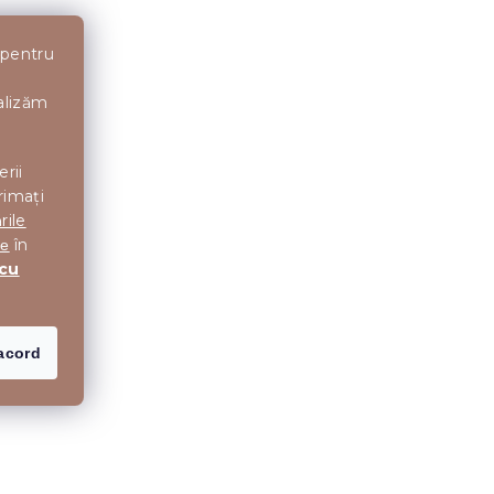
 pentru
nalizăm
erii
rimați
rile
în
te
 cu
acord