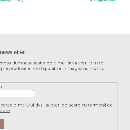
Adaugă în Coş
Adaugă în Coş
newsletter
adresa dumneavoastră de e-mail şi vă vom trimite
spre produsele noi disponibile în magazinul nostru
il
ucerea e-mailului dvs., sunteți de acord cu
termenii de
itate