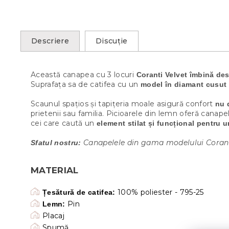
Descriere
Discuţie
Această canapea cu 3 locuri
Coranti Velvet îmbină de
Suprafața sa de catifea cu un
model în diamant cusut
Scaunul spațios și tapițeria moale asigură confort
nu 
prietenii sau familia. Picioarele din lemn oferă canape
cei care caută un
element stilat și funcțional pentru u
Canapelele din gama modelului Coranti s
Sfatul nostru:
MATERIAL
100% poliester - 795-25
Țesătură de catifea:
Pin
Lemn:
Placaj
Spumă