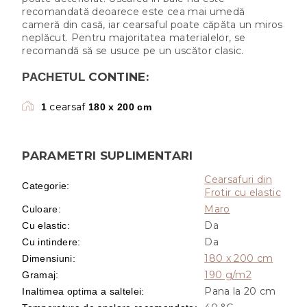
recomandată deoarece este cea mai umedă
cameră din casă, iar cearsaful poate căpăta un miros
neplăcut. Pentru majoritatea materialelor, se
recomandă să se usuce pe un uscător clasic.
CONTINE:
PACHETUL
cearsaf
1
180 x 200 cm
PARAMETRI SUPLIMENTARI
Cearsafuri din
Categorie
:
Frotir cu elastic
Maro
Culoare
:
Da
Cu elastic
:
Da
Cu intindere
:
180 x 200 cm
Dimensiuni
:
190 g/m2
Gramaj
:
Pana la 20 cm
Inaltimea optima a saltelei
: