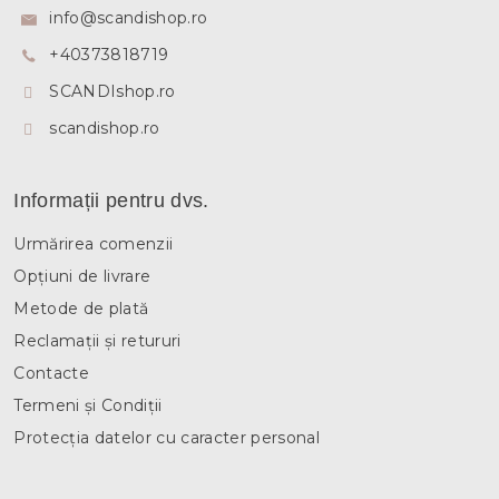
s
info
@
scandishop.ro
o
+40373818719
l
SCANDIshop.ro
scandishop.ro
Informații pentru dvs.
Urmărirea comenzii
Opțiuni de livrare
Metode de plată
Reclamații și retururi
Contacte
Termeni și Condiții
Protecția datelor cu caracter personal