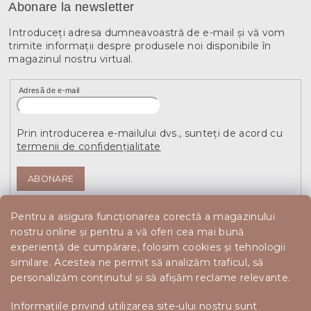
Abonare la newsletter
Introduceţi adresa dumneavoastră de e-mail şi vă vom
trimite informaţii despre produsele noi disponibile în
magazinul nostru virtual.
Adresă de e-mail
Prin introducerea e-mailului dvs., sunteți de acord cu
termenii de confidențialitate
ABONARE
Pentru a asigura funcționarea corectă a magazinului
nostru online și pentru a vă oferi cea mai bună
experiență de cumpărare, folosim cookies și tehnologii
similare. Acestea ne permit să analizăm traficul, să
personalizăm conținutul și să afișăm reclame relevante.
Informațiile privind utilizarea site-ului nostru sunt