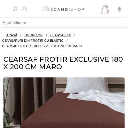
Treci
la
COŞ
conținut
DE
Autentificare
CUMPĂR
ACASĂ
/
DORMITOR
/
CEARSAFURI
/
CEARSAFURI DIN FROTIR CU ELASTIC
/
CEARSAF FROTIR EXCLUSIVE 180 X 200 CM MARO
CEARSAF FROTIR EXCLUSIVE 180
X 200 CM MARO