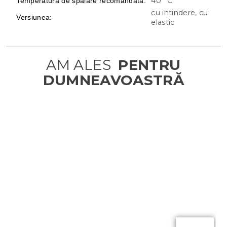
40 °C
Temperatura de spalare recomandata
:
cu intindere, cu
Versiunea
:
elastic