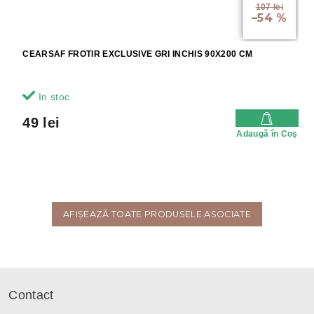
107 lei
–54 %
CEARSAF FROTIR EXCLUSIVE GRI INCHIS 90X200 CM
In stoc
49 lei
Adaugă în Coş
AFIŞEAZĂ TOATE PRODUSELE ASOCIATE
S
u
Contact
b