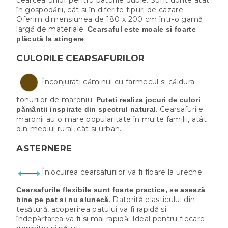
cearceafurilor pentru paturile duble. Sunt dorite atât
în gospodării, cât si în diferite tipuri de cazare.
Oferim dimensiunea de 180 x 200 cm într-o gamă
largă de materiale.
Cearsaful este moale si foarte
.
plăcută la atingere
CULORILE CEARSAFURILOR
Înconjurati căminul cu farmecul si căldura
tonurilor de maroniu.
Puteti realiza jocuri de culori
. Cearsafurile
pământii inspirate din spectrul natural
maronii au o mare popularitate în multe familii, atât
din mediul rural, cât si urban.
ASTERNERE
Înlocuirea cearsafurilor va fi floare la ureche.
Cearsafurile flexibile sunt foarte practice, se asează
. Datorită elasticului din
bine pe pat si nu alunecă
tesătură, acoperirea patului va fi rapidă si
îndepărtarea va fi si mai rapidă. Ideal pentru fiecare