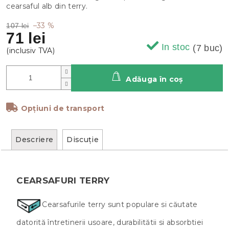
cearsaful alb din terry.
–33 %
107 lei
71 lei
In stoc
(7 buc)
Adăuga în coş
Opțiuni de transport
Descriere
Discuţie
CEARSAFURI TERRY
Cearsafurile terry sunt populare si căutate
datorită întretinerii usoare, durabilitătii si absorbtiei