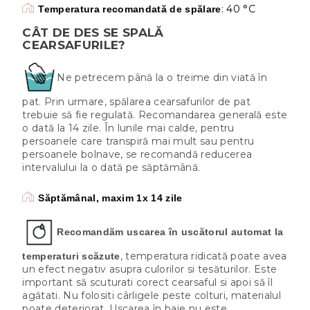
: 40 °C
Temperatura recomandată de spălare
CÂT DE DES SE SPALĂ
CEARSAFURILE?
Ne petrecem până la o treime din viată în
pat. Prin urmare, spălarea cearsafurilor de pat
trebuie să fie regulată. Recomandarea generală este
o dată la 14 zile. În lunile mai calde, pentru
persoanele care transpiră mai mult sau pentru
persoanele bolnave, se recomandă reducerea
intervalului la o dată pe săptămână.
Săptămânal, maxim 1x 14 zile
Recomandăm uscarea în uscătorul automat la
, temperatura ridicată poate avea
temperaturi scăzute
un efect negativ asupra culorilor si tesăturilor. Este
important să scuturati corect cearsaful si apoi să îl
agătati. Nu folositi cârligele peste colturi, materialul
poate deteriorat. Uscarea în baie nu este