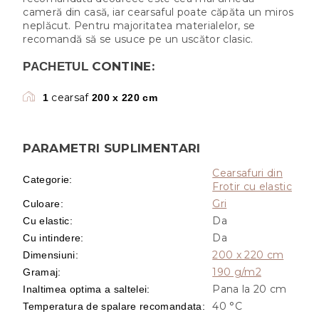
cameră din casă, iar cearsaful poate căpăta un miros
neplăcut. Pentru majoritatea materialelor, se
recomandă să se usuce pe un uscător clasic.
CONTINE:
PACHETUL
cearsaf
1
200 x 220 cm
PARAMETRI SUPLIMENTARI
Cearsafuri din
Categorie
:
Frotir cu elastic
Gri
Culoare
:
Da
Cu elastic
:
Da
Cu intindere
:
200 x 220 cm
Dimensiuni
:
190 g/m2
Gramaj
:
Pana la 20 cm
Inaltimea optima a saltelei
:
40 °C
Temperatura de spalare recomandata
: