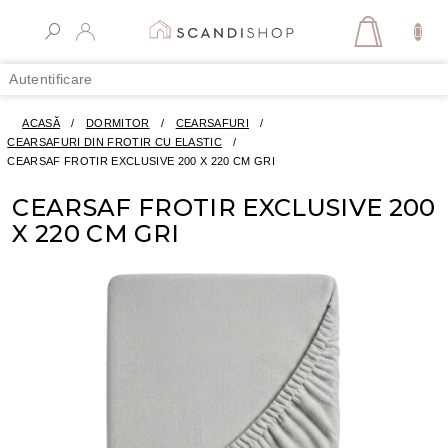
Treci
la
COŞ
conținut
DE
Autentificare
CUMPĂR
ACASĂ
/
DORMITOR
/
CEARSAFURI
/
CEARSAFURI DIN FROTIR CU ELASTIC
/
CEARSAF FROTIR EXCLUSIVE 200 X 220 CM GRI
CEARSAF FROTIR EXCLUSIVE 200
X 220 CM GRI