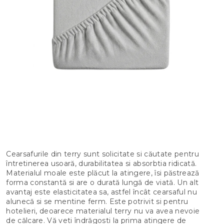
Cearsafurile din terry sunt solicitate si căutate pentru
întretinerea usoară, durabilitatea si absorbtia ridicată.
Materialul moale este plăcut la atingere, îsi păstrează
forma constantă si are o durată lungă de viată. Un alt
avantaj este elasticitatea sa, astfel încât cearsaful nu
alunecă si se mentine ferm. Este potrivit si pentru
hotelieri, deoarece materialul terry nu va avea nevoie
de călcare. Vă veti îndrăgosti la prima atingere de