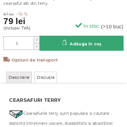
cearsaful alb din terry.
–18 %
97 lei
79 lei
In stoc
(>10 buc)
Adăuga în coş
Opțiuni de transport
Descriere
Discuţie
CEARSAFURI TERRY
Cearsafurile terry sunt populare si căutate
datorită întretinerii usoare, durabilitătii si absorbtiei