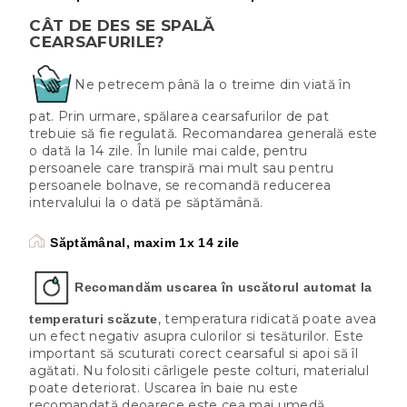
CÂT DE DES SE SPALĂ
CEARSAFURILE?
Ne petrecem până la o treime din viată în
pat. Prin urmare, spălarea cearsafurilor de pat
trebuie să fie regulată. Recomandarea generală este
o dată la 14 zile. În lunile mai calde, pentru
persoanele care transpiră mai mult sau pentru
persoanele bolnave, se recomandă reducerea
intervalului la o dată pe săptămână.
Săptămânal, maxim 1x 14 zile
Recomandăm uscarea în uscătorul automat la
, temperatura ridicată poate avea
temperaturi scăzute
un efect negativ asupra culorilor si tesăturilor. Este
important să scuturati corect cearsaful si apoi să îl
agătati. Nu folositi cârligele peste colturi, materialul
poate deteriorat. Uscarea în baie nu este
recomandată deoarece este cea mai umedă