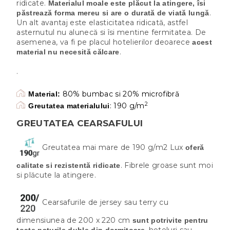
ridicate.
Materialul moale este plăcut la atingere, îsi
.
păstrează forma mereu si are o durată de viată lungă
Un alt avantaj este elasticitatea ridicată, astfel
asternutul nu alunecă si îsi mentine fermitatea. De
asemenea, va fi pe placul hotelierilor deoarece
acest
.
material nu necesită călcare
.
80% bumbac si 20% microfibră
Material:
2
: 190 g/m
Greutatea materialului
GREUTATEA CEARSAFULUI
Greutatea mai mare de 190 g/m2 Lux
oferă
. Fibrele groase sunt moi
calitate si rezistentă ridicate
si plăcute la atingere.
Cearsafurile de jersey sau terry cu
dimensiunea de 200 x 220 cm
sunt potrivite pentru