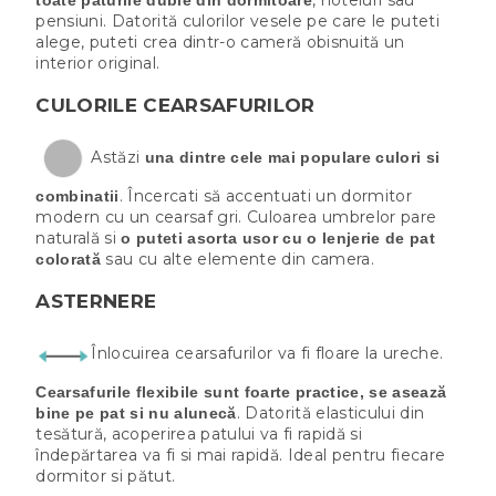
, hoteluri sau
toate paturile duble din dormitoare
pensiuni. Datorită culorilor vesele pe care le puteti
alege, puteti crea dintr-o cameră obisnuită un
interior original.
CULORILE CEARSAFURILOR
Astăzi
una dintre cele mai populare culori si
. Încercati să accentuati un dormitor
combinatii
modern cu un cearsaf gri. Culoarea umbrelor pare
naturală si
o puteti asorta usor cu o lenjerie de pat
sau cu alte elemente din camera.
colorată
ASTERNERE
Înlocuirea cearsafurilor va fi floare la ureche.
Cearsafurile flexibile sunt foarte practice, se asează
. Datorită elasticului din
bine pe pat si nu alunecă
tesătură, acoperirea patului va fi rapidă si
îndepărtarea va fi si mai rapidă. Ideal pentru fiecare
dormitor si pătut.