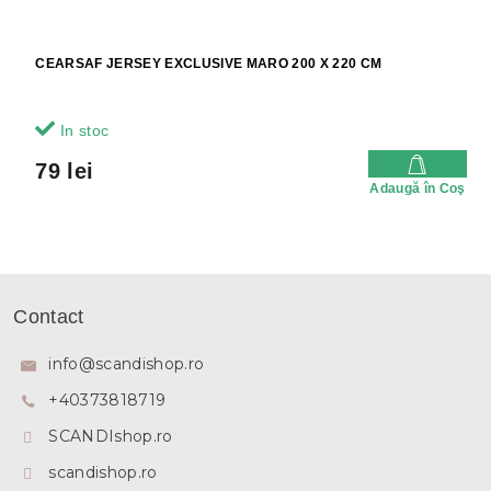
CEARSAF JERSEY EXCLUSIVE MARO 200 X 220 CM
In stoc
79 lei
Adaugă în Coş
S
u
Contact
b
s
info
@
scandishop.ro
o
+40373818719
l
SCANDIshop.ro
scandishop.ro