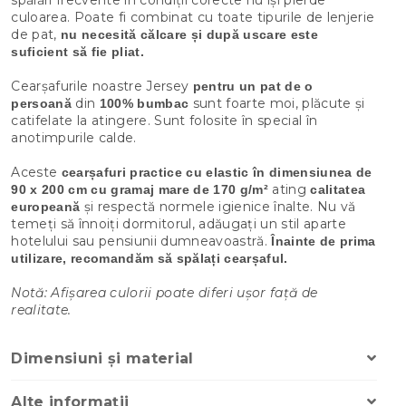
culoarea. Poate fi combinat cu toate tipurile de lenjerie
de pat,
nu necesită călcare și după uscare este
suficient să fie pliat.
Cearșafurile noastre Jersey
pentru un pat de o
din
sunt foarte moi, plăcute și
persoană
100% bumbac
catifelate la atingere. Sunt folosite în special în
anotimpurile calde.
Aceste
cearșafuri practice cu elastic
în dimensiunea de
ating
90 x 200 cm cu gramaj mare de 170 g/m²
calitatea
și respectă normele igienice înalte. Nu vă
europeană
temeți să înnoiți dormitorul, adăugați un stil aparte
hotelului sau pensiunii dumneavoastră.
Înainte de prima
utilizare, recomandăm să spălați cearșaful.
Notă: Afișarea culorii poate diferi ușor față de
realitate.
Dimensiuni și material
Alte informații