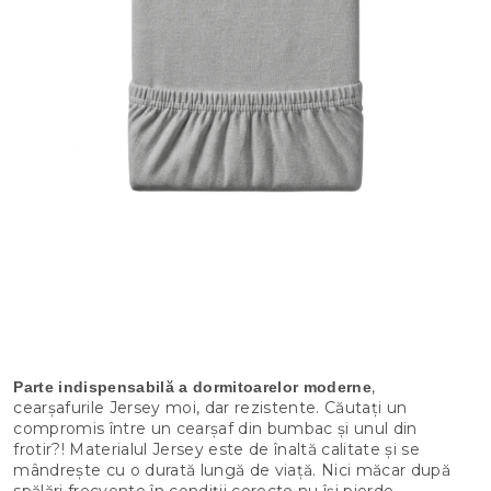
,
Parte indispensabilă a dormitoarelor moderne
cearșafurile Jersey moi, dar rezistente. Căutați un
compromis între un cearșaf din bumbac și unul din
frotir?! Materialul Jersey este de înaltă calitate și se
mândrește cu o durată lungă de viață. Nici măcar după
spălări frecvente în condiții corecte nu își pierde