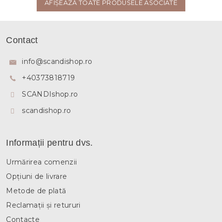
AFIŞEAZĂ TOATE PRODUSELE ASOCIATE
S
u
Contact
b
s
info
@
scandishop.ro
o
+40373818719
l
SCANDIshop.ro
scandishop.ro
Informații pentru dvs.
Urmărirea comenzii
Opțiuni de livrare
Metode de plată
Reclamații și retururi
Contacte