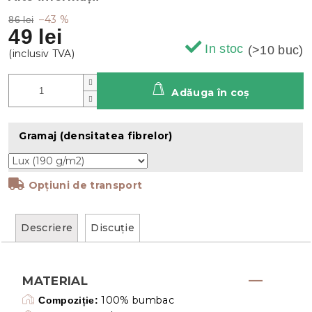
–43 %
86 lei
49 lei
In stoc
(>10 buc)
Adăuga în coş
Gramaj (densitatea fibrelor)
Opțiuni de transport
Descriere
Discuţie
MATERIAL
100% bumbac
Compoziție: