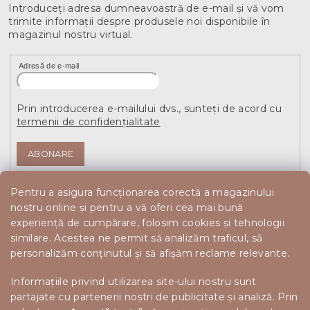
Introduceţi adresa dumneavoastră de e-mail şi vă vom
trimite informaţii despre produsele noi disponibile în
magazinul nostru virtual.
Adresă de e-mail
Prin introducerea e-mailului dvs., sunteți de acord cu
termenii de confidențialitate
ABONARE
Pentru a asigura funcționarea corectă a magazinului
nostru online și pentru a vă oferi cea mai bună
experiență de cumpărare, folosim cookies și tehnologii
similare. Acestea ne permit să analizăm traficul, să
personalizăm conținutul și să afișăm reclame relevante.
Informațiile privind utilizarea site-ului nostru sunt
partajate cu partenerii noștri de publicitate și analiză. Prin