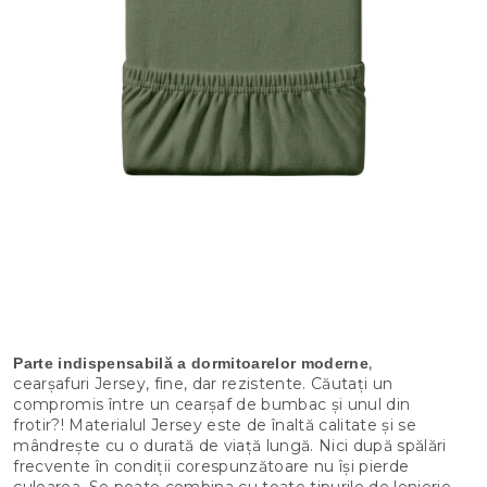
,
Parte indispensabilă a dormitoarelor moderne
cearșafuri Jersey, fine, dar rezistente. Căutați un
compromis între un cearșaf de bumbac și unul din
frotir?! Materialul Jersey este de înaltă calitate și se
mândrește cu o durată de viață lungă. Nici după spălări
frecvente în condiții corespunzătoare nu își pierde
culoarea. Se poate combina cu toate tipurile de lenjerie