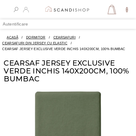
Treci
la
COŞ
conținut
DE
Autentificare
CUMPĂR
ACASĂ
/
DORMITOR
/
CEARSAFURI
/
CEARSAFURI DIN JERSEY CU ELASTIC
/
CEARSAF JERSEY EXCLUSIVE VERDE INCHIS 140X200CM, 100% BUMBAC
CEARSAF JERSEY EXCLUSIVE
VERDE INCHIS 140X200CM, 100%
BUMBAC