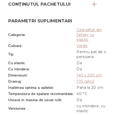
CONȚINUTUL PACHETULUI
PARAMETRI SUPLIMENTARI
Cearsafuri din
Jersey cu
Categorie
:
elastic
Verde
Culoare
:
Pentru pat de o
Tip
:
persoana
Da
Cu elastic
:
Da
Cu intindere
:
140 x 200 cm
Dimensiuni
:
170 g/m2
Gramaj
:
Pana la 20 cm
Inaltimea optima a saltelei
:
40 °C
Temperatura de spalare recomandata
:
Da
Uscare in masina de uscat rufe
:
cu intindere, cu
Versiunea
:
elastic