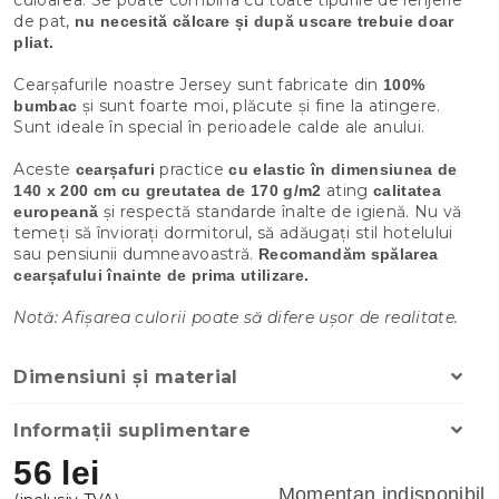
de pat,
nu necesită călcare și după uscare trebuie doar
pliat.
Cearșafurile noastre Jersey sunt fabricate din
100%
și sunt foarte moi, plăcute și fine la atingere.
bumbac
Sunt ideale în special în perioadele calde ale anului.
Aceste
practice
cearșafuri
cu elastic
în
dimensiunea de
ating
140 x 200 cm cu greutatea de 170 g/m2
calitatea
și respectă standarde înalte de igienă. Nu vă
europeană
temeți să înviorați dormitorul, să adăugați stil hotelului
sau pensiunii dumneavoastră.
Recomandăm spălarea
cearșafului înainte de prima utilizare.
Notă: Afișarea culorii poate să difere ușor de realitate.
Dimensiuni și material
Informații suplimentare
56 lei
Momentan indisponibil