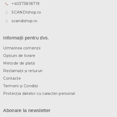
+40373818719
l
SCANDIshop.ro
scandishop.ro
Informații pentru dvs.
Urmărirea comenzii
Opțiuni de livrare
Metode de plată
Reclamații și retururi
Contacte
Termeni și Condiții
Protecția datelor cu caracter personal
Abonare la newsletter