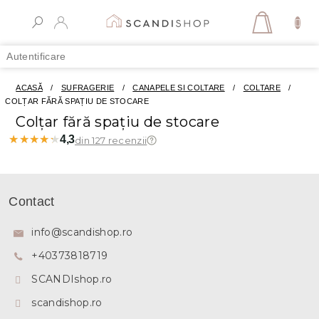
Treci
la
COŞ
conținut
DE
Autentificare
CUMPĂR
ACASĂ
/
SUFRAGERIE
/
CANAPELE SI COLTARE
/
COLTARE
/
COLȚAR FĂRĂ SPAȚIU DE STOCARE
Colțar fără spațiu de stocare
★★★★★
★★★★★
4,3
din 127 recenzii
S
u
Contact
b
s
info
@
scandishop.ro
o
+40373818719
l
SCANDIshop.ro
scandishop.ro