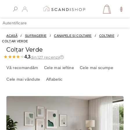
Treci
la
COŞ
conținut
DE
Autentificare
CUMPĂR
ACASĂ
/
SUFRAGERIE
/
CANAPELE SI COLTARE
/
COLTARE
/
COLȚAR VERDE
Colțar Verde
★★★★★
★★★★★
4,3
din 127 recenzii
S
e
Vă recomandăm
Cele mai ieftine
Cele mai scumpe
l
Cele mai vândute
Alfabetic
e
c
t
L
a
i
r
s
e
t
a
ă
p
p