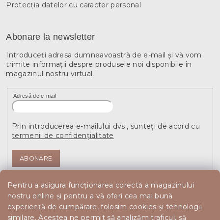
Protecția datelor cu caracter personal
Abonare la newsletter
Introduceţi adresa dumneavoastră de e-mail şi vă vom
trimite informaţii despre produsele noi disponibile în
magazinul nostru virtual.
Adresă de e-mail
Prin introducerea e-mailului dvs., sunteți de acord cu
termenii de confidențialitate
ABONARE
Pentru a asigura funcționarea corectă a magazinului
nostru online și pentru a vă oferi cea mai bună
experiență de cumpărare, folosim cookies și tehnologii
similare. Acestea ne permit să analizăm traficul, să