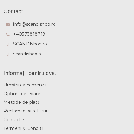
S
o
u
l
Contact
b
u
l
s
info
@
scandishop.ro
l
o
i
+40373818719
l
s
t
SCANDIshop.ro
ă
r
scandishop.ro
i
l
o
Informații pentru dvs.
r
Urmărirea comenzii
Opțiuni de livrare
Metode de plată
Reclamații și retururi
Contacte
Termeni și Condiții