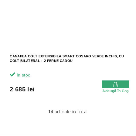
CANAPEA COLT EXTENSIBILA SMART COSARO VERDE INCHIS, CU
COLT BILATERAL + 2 PERNE CADOU
In stoc
2 685 lei
Adaugă în Coş
articole în total
14
C
o
n
t
r