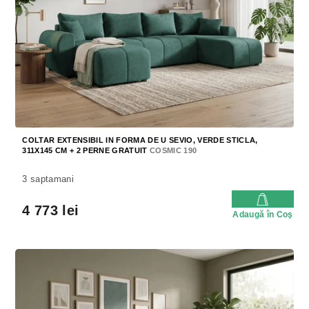
r
r
o
o
d
d
u
u
s
s
u
e
l
u
i
COLTAR EXTENSIBIL IN FORMA DE U SEVIO, VERDE STICLA,
311X145 CM + 2 PERNE GRATUIT
COSMIC 190
3 saptamani
4 773 lei
Adaugă în Coş