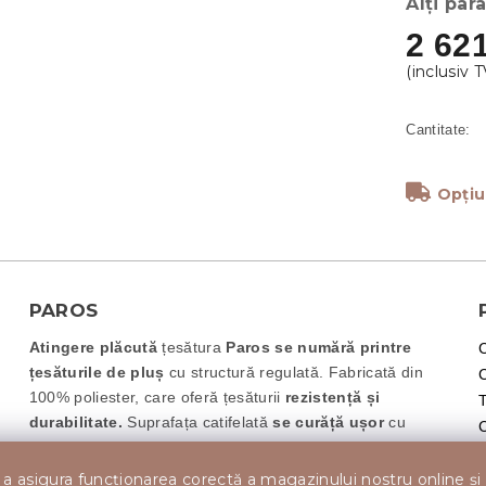
Alți par
2 621
Opțiu
PAROS
Atingere plăcută
țesătura
Paros se numără printre
țesăturile de pluș
cu structură regulată
. Fabricată din
100
% poliester
, care oferă țesăturii
rezistență și
T
durabilitate
.
Suprafața catifelată
se curăță ușor
cu
produse speciale pentru mobilier tapițat
. Datorită
caracteristicilor sale funcționale, este folosită ca țesătură
a asigura funcționarea corectă a magazinului nostru online și