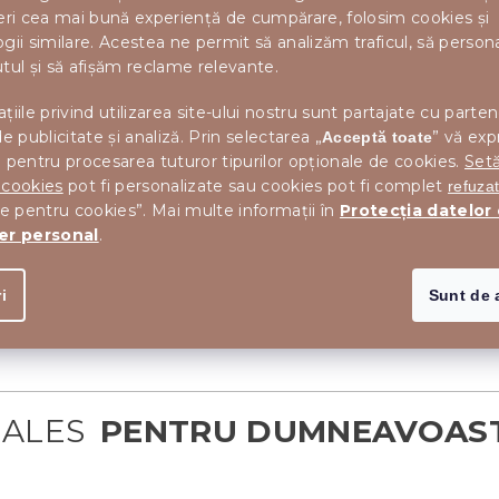
V
pentru scaune
, paturi tapițate sau colțare
. O caracteristică
eri cea mai bună experiență de cumpărare, folosim cookies și
importantă a țesăturilor utilizate este rezistența și
gii similare. Acestea ne permit să analizăm traficul, să perso
rezistența lor la abraziune
, așa-numitul
test Martindale
. În
tul și să afișăm reclame relevante.
condițiile de laborator, aceasta înseamnă
că după
țiile privind utilizarea site-ului nostru sunt partajate cu parten
depășirea unui anumit număr de cicluri țesătura prezintă
de publicitate și analiză. Prin selectarea „
” vă exp
Acceptă toate
semne de uzură
. Cu cât numărul este mai mare
, cu atât
E
 pentru procesarea tuturor tipurilor opționale de cookies.
Setă
mai bine
. Țesătura Paros are o valoare de
50.000 de
 cookies
pot fi personalizate sau cookies pot fi complet
refuza
cicluri
. Țesăturile obișnuite din gospodărie au în jur de
le pentru cookies”. Mai multe informații în
Protecția datelor
20
.000 de cicluri
.
er personal
.
i
Sunt de 