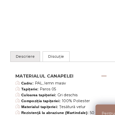
Descriere
Discuţie
MATERIALUL CANAPELEI
PAL, lemn masiv
Cadru:
Paros 05
Tapițerie:
Gri deschis
Culoarea tapițeriei:
100% Poliester
Compoziția tapițeriei:
Țesătură velur
Materialul tapițeriei:
50 000
Rezistență la abraziune (Martindale):
Pentru 