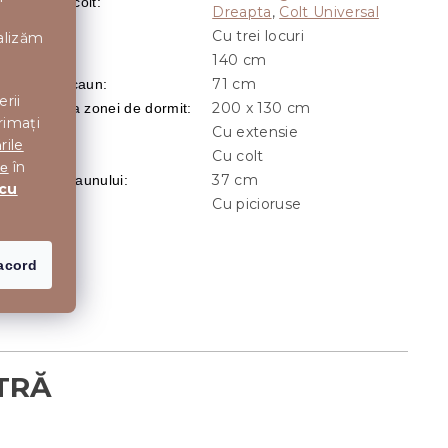
arianta de colt
:
Dreapta
,
Colt Universal
Cu trei locuri
Marime
:
nalizăm
140 cm
Adancime
:
71 cm
Adancime scaun
:
erii
200 x 130 cm
Dimensiunea zonei de dormit
:
rimați
Cu extensie
xtensibila
:
rile
Cu colt
Forma
:
în
te
37 cm
Inaltimea Scaunului
:
 cu
Cu picioruse
Picioruse
:
acord