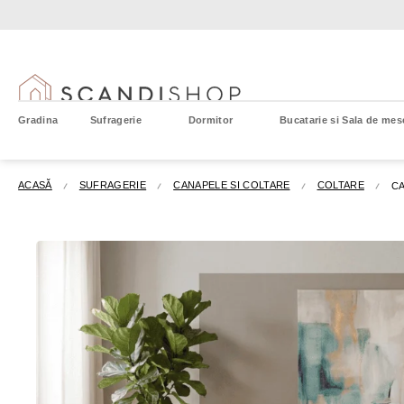
Treci
la
conținut
Gradina
Sufragerie
Dormitor
Bucatarie si Sala de mes
ACASĂ
SUFRAGERIE
CANAPELE SI COLTARE
COLTARE
CA