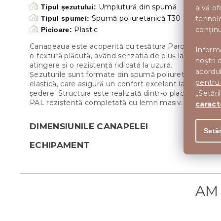
Umplutură din spumă
Tipul șezutului:
a vă of
Spumă poliuretanică T30
tehnolo
Tipul spumei:
conținu
Plastic
Picioare:
Canapeaua este acoperită cu țesătura Paros cu
Informa
o textură plăcută, având senzatia de pluș la
noștri 
atingere și o rezistență ridicată la uzură.
acordul
Șezuturile sunt formate din spumă poliuretanică
pentru
elastică, care asigură un confort excelent la
„Setări
ședere. Structura este realizată dintr-o placă de
PAL rezistentă completată cu lemn masiv.
caract
DIMENSIUNILE CANAPELEI
Setăr
ECHIPAMENT