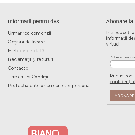
Informații pentru dvs.
Abonare la 
Introduceţi 
Urmărirea comenzii
informaţii de
Opțiuni de livrare
virtual.
Metode de plată
Adresă de e-ma
Reclamații și retururi
Contacte
Prin introd
Termeni și Condiții
confidențial
Protecția datelor cu caracter personal
ABONARE