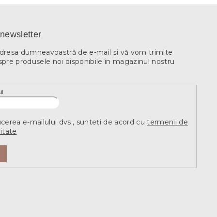
newsletter
adresa dumneavoastră de e-mail şi vă vom trimite
spre produsele noi disponibile în magazinul nostru
il
ucerea e-mailului dvs., sunteți de acord cu
termenii de
itate