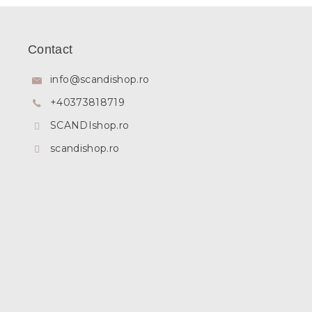
S
u
b
Contact
s
o
info
@
scandishop.ro
l
+40373818719
SCANDIshop.ro
scandishop.ro