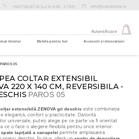
info@scandishop.ro
+40373818719
(Lu-Vi 9:00 - 17:00)
CO
DE
Autentificare
CU
inat Interior
Mobila pentru hol
Accesorii si decoratiuni
Coş gol
S
PAROS 05
PEA COLTAR EXTENSIBIL
A 220 X 140 CM, REVERSIBILA -
ESCHIS
PAROS 05
este combinația
olțar extensibilă ZENOVA gri deschis
e eleganță, confort și practicitate. Datorită
iilor universale, puteți alege pe ce parte va fi orientat
ea ce o face o alegere flexibilă pentru orice interior.
permite amplasarea
 spate tapițată a canapelei
n spațiu deschis. În plus, oferă un
spațiu de depozitare