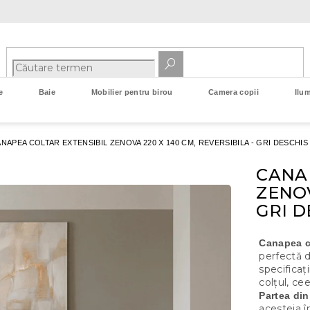
e
Baie
Mobilier pentru birou
Camera copii
Ilum
NAPEA COLTAR EXTENSIBIL ZENOVA 220 X 140 CM, REVERSIBILA - GRI DESCHI
CANA
ZENOV
GRI D
Canapea c
perfectă d
specificaț
colțul, ce
Partea din
acesteia î