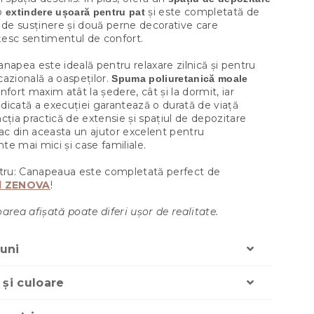
o
și este completată de
extindere ușoară pentru pat
 de susținere și două perne decorative care
esc sentimentul de confort.
napea este ideală pentru relaxare zilnică și pentru
azională a oaspeților.
Spuma poliuretanică moale
nfort maxim atât la ședere, cât și la dormit, iar
ridicată a execuției garantează o durată de viață
cția practică de extensie și spațiul de depozitare
fac din aceasta un ajutor excelent pentru
e mai mici și case familiale.
stru: Canapeaua este completată perfect de
l ZENOVA
!
area afișată poate diferi ușor de realitate.
uni
 și culoare