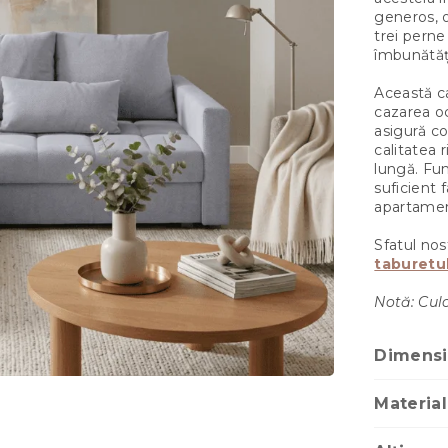
generos, 
trei perne
îmbunătăț
Această ca
cazarea oc
asigură co
calitatea 
lungă. Fun
suficient 
apartament
Sfatul no
taburetu
Notă: Culo
Dimensi
Material