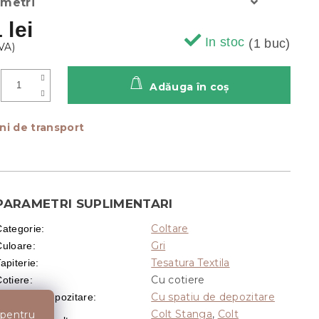
ametri
 lei
In stoc
(1 buc)
Adăuga în coş
ni de transport
PARAMETRI SUPLIMENTARI
Coltare
Categorie
:
Gri
Culoare
:
Tesatura Textila
apiterie
:
Cu cotiere
Cotiere
:
Cu spatiu de depozitare
Spatiu de depozitare
:
Colt Stanga
,
Colt
 pentru