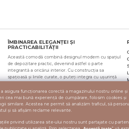
ÎMBINAREA ELEGANȚEI ȘI
PRACTICABILITĂȚII
Această comodă combină designul modern cu spațiul
de depozitare practic, devenind astfel o parte
integrantă a oricărui interior. Cu construcția sa
spațioasă și liniile curate, o puteți integra cu ușurință
în diverse camere, cum ar fi holul, sufrageria sau
dormitorul. Aspectul minimalist în alb aduce
a asigura funcționarea corectă a magazinului nostru online și
prospețime și simplitate, în timp ce materialele
eri cea mai bună experiență de cumpărare, folosim cookies și
robuste asigură o durată lungă de viață. Este o piesă
gii similare. Acestea ne permit să analizăm traficul, să perso
I
de mobilier ideală pentru organizarea lucrurilor dvs. și
tul și să afișăm reclame relevante.
crearea unui aspect elegant.
țiile privind utilizarea site-ului nostru sunt partajate cu parten
de publicitate și analiză. Prin selectarea „
” vă exp
M
Acceptă toate