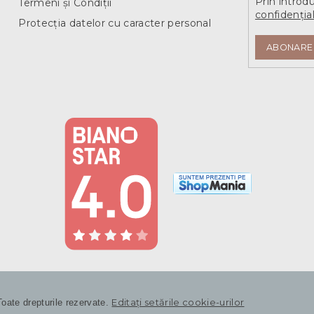
Prin introd
Termeni și Condiții
confidențial
Protecția datelor cu caracter personal
ABONARE
Editați setările cookie-urilor
Toate drepturile rezervate.