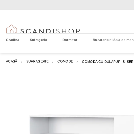
Treci
la
conținut
Gradina
Sufragerie
Dormitor
Bucatarie si Sala de mes
ACASĂ
SUFRAGERIE
COMODE
COMODA CU DULAPURI SI SER