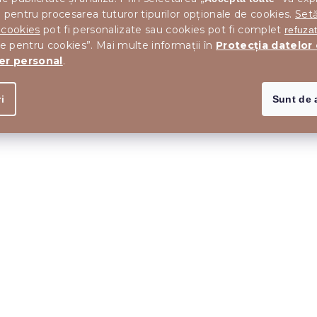
 pentru procesarea tuturor tipurilor opționale de cookies.
Setă
 cookies
pot fi personalizate sau cookies pot fi complet
refuza
le pentru cookies”. Mai multe informații în
Protecția datelor
T
er personal
.
i
Sunt de 