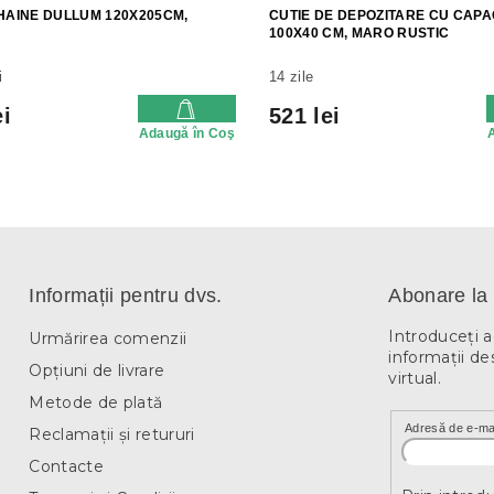
HAINE DULLUM 120X205CM,
CUTIE DE DEPOZITARE CU CAPA
100X40 CM, MARO RUSTIC
i
14 zile
ei
521 lei
Adaugă în Coş
Informații pentru dvs.
Abonare la 
Introduceţi 
Urmărirea comenzii
informaţii de
Opțiuni de livrare
virtual.
Metode de plată
Adresă de e-ma
Reclamații și retururi
Contacte