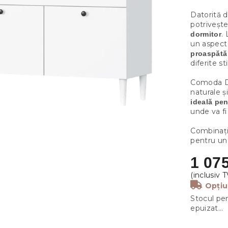
Datorită 
potriveșt
.
dormitor
un aspect
proaspătă 
diferite st
Comoda DU
naturale ș
ideală pen
unde va fi 
Combinați
pentru un 
1 075
Opțiu
Stocul pen
epuizat…