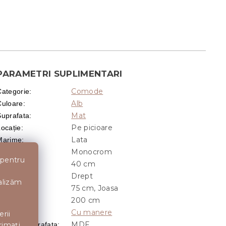
PARAMETRI SUPLIMENTARI
Comode
Categorie
:
Alb
Culoare
:
Mat
Suprafata
:
Pe picioare
Locație
:
Lata
Marime
:
Monocrom
Model
:
 pentru
40 cm
Adancime
:
Drept
Forma
:
nalizăm
75 cm, Joasa
naltime
:
200 cm
Latime
:
Cu manere
Manere
:
erii
MDF
rimați
aterial suprafata
: