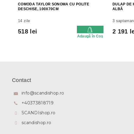
COMODA TAYLOR SONOMA CU POLITE
DULAP DE 
DESCHISE, 100X70CM
ALBĂ
14 zile
3 saptaman
518 lei
2 191 l
Adaugă în Coş
S
u
b
Contact
s
o
info
@
scandishop.ro
l
+40373818719
SCANDIshop.ro
scandishop.ro