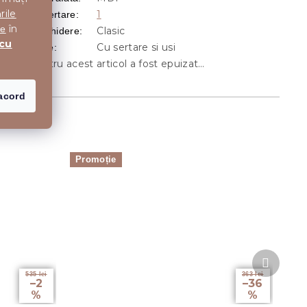
rile
1
Numar de sertare
:
în
te
Clasic
Sistem deschidere
:
 cu
Cu sertare si usi
ip inchidere
:
Stocul pentru acest articol a fost epuizat…
acord
Promoție
Produsu
următor
535 lei
363 lei
–2
–36
%
%