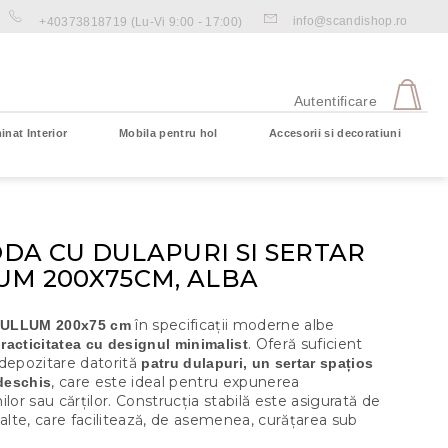
info@scandishop.ro
+40373818719
(Lu-Vi 9:00 - 17:00)
CO
DE
Autentificare
CU
inat Interior
Mobila pentru hol
Accesorii si decoratiuni
Coş gol
DA CU DULAPURI SI SERTAR
UM 200X75CM, ALBA
în specificații moderne albe
ULLUM 200x75 cm
. Oferă suficient
acticitatea cu designul minimalist
 depozitare datorită
patru dulapuri, un sertar spațios
, care este ideal pentru expunerea
 deschis
ilor sau cărților. Construcția stabilă este asigurată de
nalte, care facilitează, de asemenea, curățarea sub