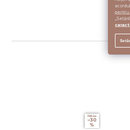
acordul
pentru
„Setări
caract
Setăr
750 lei
–30
%