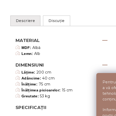
Descriere
Discuţie
MATERIAL
Albă
MDF:
Alb
Lemn:
DIMENSIUNI
200 cm
Lățime:
40 cm
Adâncime:
Pentru 
75 cm
Înălțime:
a vă of
15 cm
Înălțimea picioarelor:
tehnolo
53 kg
Greutate:
conținu
SPECIFICAȚII
Informa
noștri 