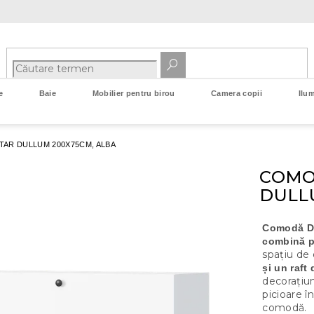
e
Baie
Mobilier pentru birou
Camera copii
Ilum
TAR DULLUM 200X75CM, ALBA
COMO
DULL
Comodă D
combină pr
spațiu de
și un raft
decorațiun
picioare î
comodă.