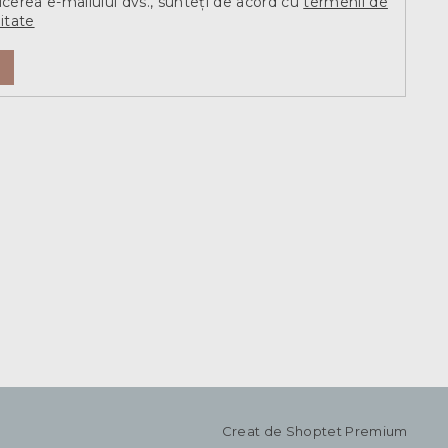
ucerea e-mailului dvs., sunteți de acord cu
termenii de
itate
Creat de Shoptet Premium