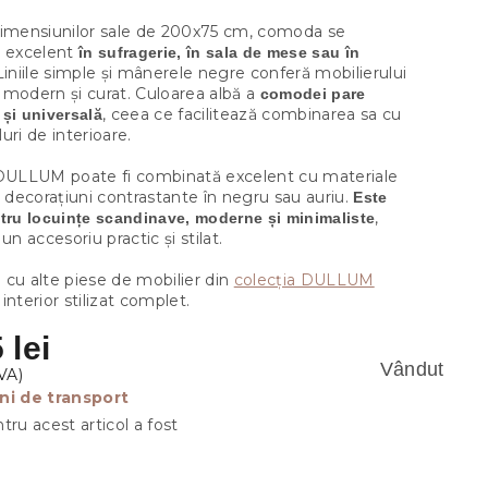
dimensiunilor sale de 200x75 cm, comoda se
e excelent
în sufragerie, în sala de mese sau în
 Liniile simple și mânerele negre conferă mobilierului
 modern și curat. Culoarea albă a
comodei pare
, ceea ce facilitează combinarea sa cu
și universală
iluri de interioare.
LLUM poate fi combinată excelent cu materiale
i decorațiuni contrastante în negru sau auriu.
Este
,
tru locuințe scandinave, moderne și minimaliste
un accesoriu practic și stilat.
 cu alte piese de mobilier din
colecția DULLUM
interior stilizat complet.
 lei
Vândut
ni de transport
tru acest articol a fost