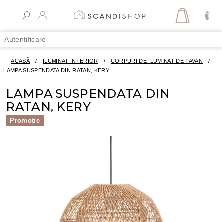
Treci
la
COŞ
conținut
DE
Autentificare
CUMPĂR
ACASĂ
/
ILUMINAT INTERIOR
/
CORPURI DE ILUMINAT DE TAVAN
/
LAMPA SUSPENDATA DIN RATAN, KERY
LAMPA SUSPENDATA DIN
RATAN, KERY
Promoție