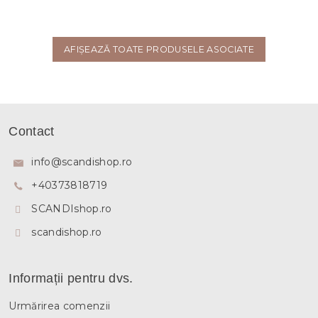
AFIŞEAZĂ TOATE PRODUSELE ASOCIATE
S
u
Contact
b
s
info
@
scandishop.ro
o
+40373818719
l
SCANDIshop.ro
scandishop.ro
Informații pentru dvs.
Urmărirea comenzii