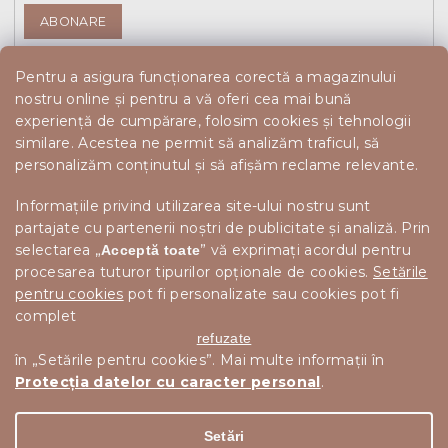
ABONARE
Pentru a asigura funcționarea corectă a magazinului
nostru online și pentru a vă oferi cea mai bună
experiență de cumpărare, folosim cookies și tehnologii
similare. Acestea ne permit să analizăm traficul, să
personalizăm conținutul și să afișăm reclame relevante.
Informațiile privind utilizarea site-ului nostru sunt
partajate cu partenerii noștri de publicitate și analiză. Prin
selectarea „
” vă exprimați acordul pentru
Acceptă toate
procesarea tuturor tipurilor opționale de cookies.
Setările
pentru cookies
pot fi personalizate sau cookies pot fi
complet
refuzate
în „Setările pentru cookies”. Mai multe informații în
Protecția datelor cu caracter personal
.
Drepturi de autor 2026
Scandishop.ro
. Toate drepturile
Editați setările cookie-urilor
rezervate.
Setări