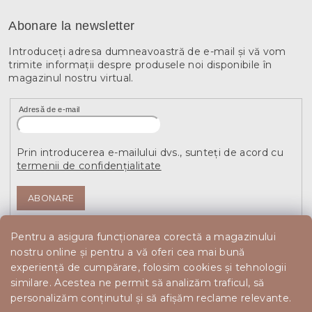
Abonare la newsletter
Introduceţi adresa dumneavoastră de e-mail şi vă vom
trimite informaţii despre produsele noi disponibile în
magazinul nostru virtual.
Adresă de e-mail
Prin introducerea e-mailului dvs., sunteți de acord cu
termenii de confidențialitate
ABONARE
Pentru a asigura funcționarea corectă a magazinului
nostru online și pentru a vă oferi cea mai bună
experiență de cumpărare, folosim cookies și tehnologii
similare. Acestea ne permit să analizăm traficul, să
personalizăm conținutul și să afișăm reclame relevante.