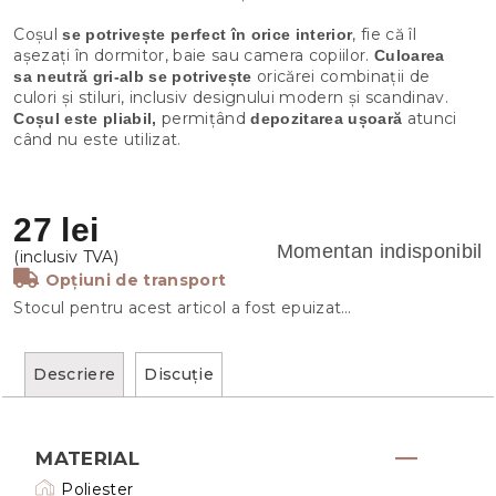
Coșul
, fie că îl
se potrivește perfect în orice interior
așezați în dormitor, baie sau camera copiilor.
Culoarea
oricărei combinații de
sa neutră gri-alb se potrivește
culori și stiluri, inclusiv designului modern și scandinav.
permițând
atunci
Coșul este pliabil,
depozitarea ușoară
când nu este utilizat.
27 lei
Momentan indisponibil
Opțiuni de transport
Stocul pentru acest articol a fost epuizat…
Descriere
Discuţie
MATERIAL
Poliester