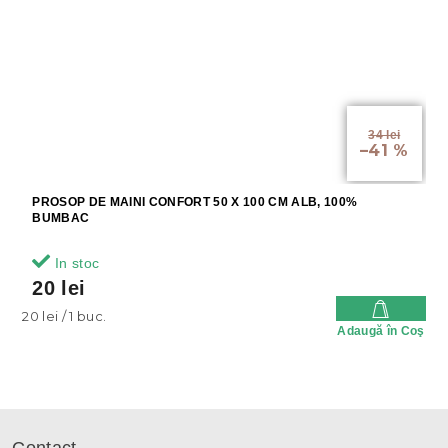
34 lei
–41 %
PROSOP DE MAINI CONFORT 50 X 100 CM ALB, 100%
BUMBAC
In stoc
20 lei
Evaluare
20 lei / 1 buc.
Adaugă în Coş
preţ:
S
u