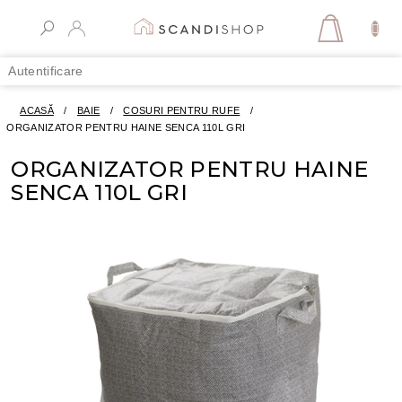
Treci
la
COŞ
conținut
DE
Autentificare
CUMPĂR
ACASĂ
/
BAIE
/
COSURI PENTRU RUFE
/
ORGANIZATOR PENTRU HAINE SENCA 110L GRI
ORGANIZATOR PENTRU HAINE
SENCA 110L GRI