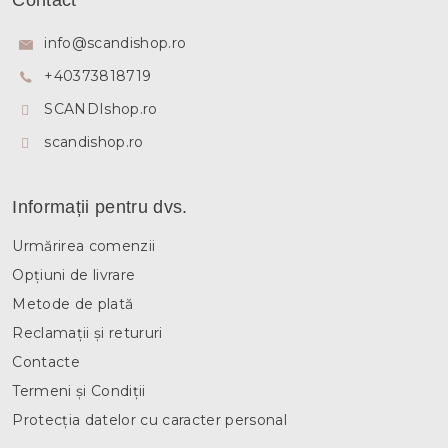
Contact
b
s
info
@
scandishop.ro
o
+40373818719
l
SCANDIshop.ro
scandishop.ro
Informații pentru dvs.
Urmărirea comenzii
Opțiuni de livrare
Metode de plată
Reclamații și retururi
Contacte
Termeni și Condiții
Protecția datelor cu caracter personal