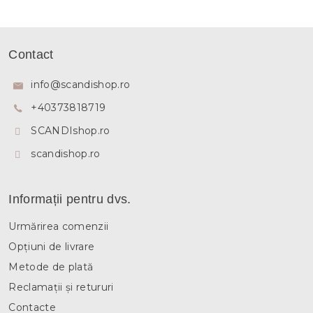
S
u
Contact
b
s
info
@
scandishop.ro
o
+40373818719
l
SCANDIshop.ro
scandishop.ro
Informații pentru dvs.
Urmărirea comenzii
Opțiuni de livrare
Metode de plată
Reclamații și retururi
Contacte