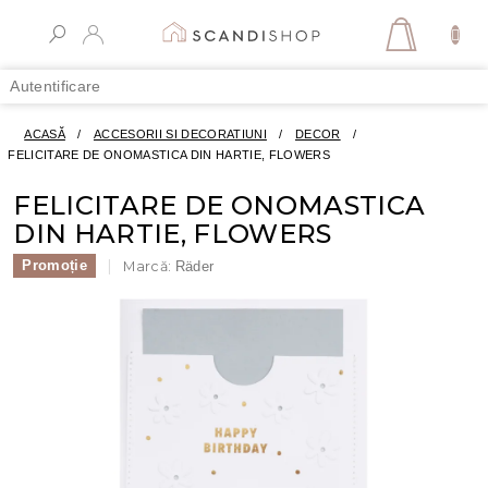
Treci
la
COŞ
conținut
DE
Autentificare
CUMPĂR
ACASĂ
/
ACCESORII SI DECORATIUNI
/
DECOR
/
FELICITARE DE ONOMASTICA DIN HARTIE, FLOWERS
FELICITARE DE ONOMASTICA
DIN HARTIE, FLOWERS
Promoție
Marcă:
Räder