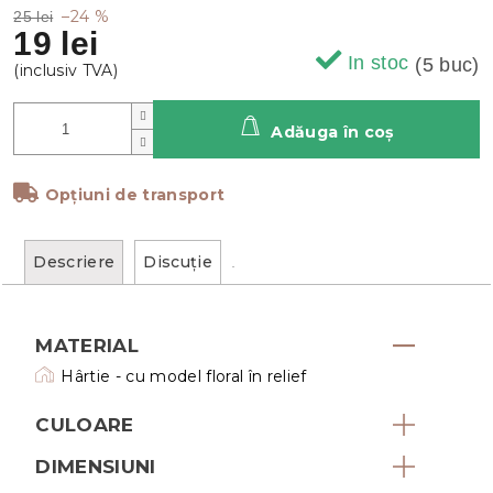
–24 %
25 lei
19 lei
In stoc
(5 buc)
Adăuga în coş
Opțiuni de transport
Descriere
Discuţie
MATERIAL
Hârtie - cu model floral în relief
CULOARE
DIMENSIUNI