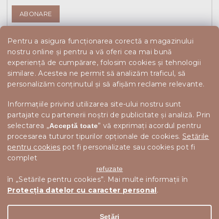
ABONARE
Pentru a asigura funcționarea corectă a magazinului
nostru online și pentru a vă oferi cea mai bună
experiență de cumpărare, folosim cookies și tehnologii
similare. Acestea ne permit să analizăm traficul, să
personalizăm conținutul și să afișăm reclame relevante.
Informațiile privind utilizarea site-ului nostru sunt
partajate cu partenerii noștri de publicitate și analiză. Prin
selectarea „
” vă exprimați acordul pentru
Acceptă toate
procesarea tuturor tipurilor opționale de cookies.
Setările
pentru cookies
pot fi personalizate sau cookies pot fi
complet
refuzate
în „Setările pentru cookies”. Mai multe informații în
Protecția datelor cu caracter personal
.
Drepturi de autor 2026
Scandishop.ro
. Toate drepturile
Editați setările cookie-urilor
rezervate.
Setări