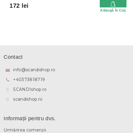
172 lei
Adaugă în Coş
S
u
Contact
b
s
info
@
scandishop.ro
o
+40373818719
l
SCANDIshop.ro
scandishop.ro
Informații pentru dvs.
Urmărirea comenzii