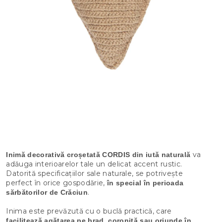
va
Inimă decorativă croșetată CORDIS din iută naturală
adăuga interioarelor tale un delicat accent rustic.
Datorită specificațiilor sale naturale, se potrivește
perfect în orice gospodărie,
în special în perioada
.
sărbătorilor de Crăciun
Inima este prevăzută cu o buclă practică, care
facilitează agățarea pe brad, coroniță sau oriunde în