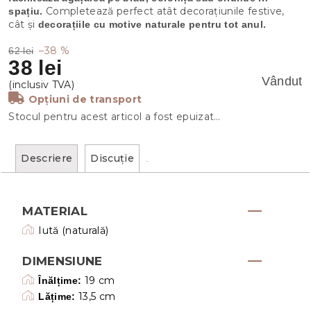
Completează perfect atât decorațiunile festive,
spațiu.
cât și
decorațiile cu motive naturale pentru tot anul.
–38 %
62 lei
38 lei
Vândut
Opțiuni de transport
Stocul pentru acest articol a fost epuizat…
Descriere
Discuţie
MATERIAL
Iută (naturală)
DIMENSIUNE
19 cm
Înălțime:
13,5 cm
Lățime: