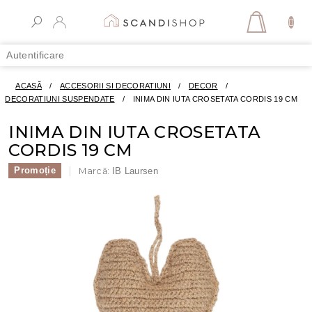
Treci
la
COŞ
conținut
DE
Autentificare
CUMPĂR
ACASĂ
/
ACCESORII SI DECORATIUNI
/
DECOR
/
DECORATIUNI SUSPENDATE
/
INIMA DIN IUTA CROSETATA CORDIS 19 CM
INIMA DIN IUTA CROSETATA
CORDIS 19 CM
Promoție
Marcă:
IB Laursen