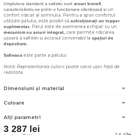
Umplutura standard a saltelei sunt
arcuri bonell
,
un
caracterizându-se printr-o funcționare silențioasă și
confort ridicat al somnului. Pentru a spori confortul
utilizării patului, este posibil să
achiziționați un topper
Patul este de asemenea echipat cu un
suplimentar.
care permite ridicarea
mecanism cu arcuri integrat,
ușoară a saltelei și accesul convenabil la
spațiul de
depozitare
.
este parte a patului.
Salteaua
Notă: Reprezentarea culorii poate varia ușor față de
realitate.
Dimensiuni și material
Culoare
Alți parametri
3 287 lei
14 zile