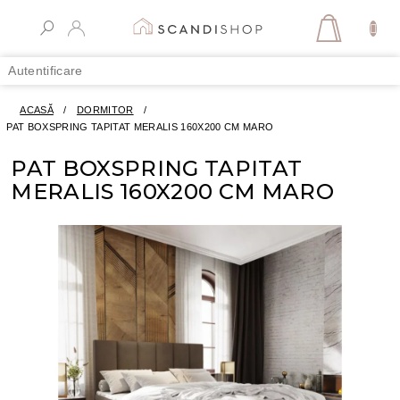
Treci
la
COŞ
conținut
DE
Autentificare
CUMPĂR
ACASĂ
/
DORMITOR
/
PAT BOXSPRING TAPITAT MERALIS 160X200 CM MARO
PAT BOXSPRING TAPITAT
MERALIS 160X200 CM MARO