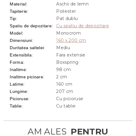
Aschii de lemn
Material
:
Poliester
Tapiterie
:
Pat dublu
Tip
:
Cu spatiu de depozitare
Spatiu de depozitare
:
Monocrom
Model
:
160 x 200 cm
Dimensiuni
:
Mediu
Duritatea saltelei
:
Fara extensie
Extensibila
:
Boxspring
Forma
:
98 cm
Inaltime
:
2 cm
Inaltime picioare
:
160 cm
Latime
:
207 cm
Lungime
:
Cu picioruse
Picioruse
:
Cu tablie
Tablie
: