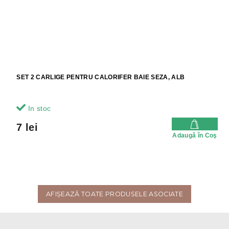
SET 2 CARLIGE PENTRU CALORIFER BAIE SEZA, ALB
In stoc
7 lei
Adaugă în Coş
AFIŞEAZĂ TOATE PRODUSELE ASOCIATE
S