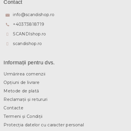
u
Contact
b
s
info
@
scandishop.ro
o
+40373818719
l
SCANDIshop.ro
scandishop.ro
Informații pentru dvs.
Urmărirea comenzii
Opțiuni de livrare
Metode de plată
Reclamații și retururi
Contacte
Termeni și Condiții
Protecția datelor cu caracter personal