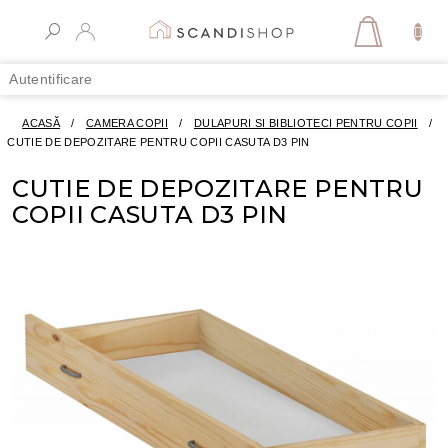
Treci
la
COŞ
conținut
DE
Autentificare
CUMPĂR
ACASĂ
/
CAMERA COPII
/
DULAPURI SI BIBLIOTECI PENTRU COPII
/
CUTIE DE DEPOZITARE PENTRU COPII CASUTA D3 PIN
CUTIE DE DEPOZITARE PENTRU
COPII CASUTA D3 PIN