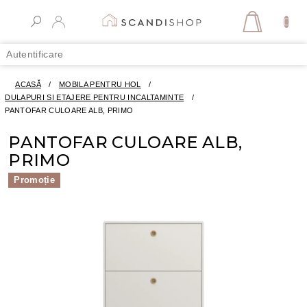
Treci
la
COŞ
conținut
DE
Autentificare
CUMPĂR
ACASĂ
/
MOBILA PENTRU HOL
/
DULAPURI SI ETAJERE PENTRU INCALTAMINTE
/
PANTOFAR CULOARE ALB, PRIMO
PANTOFAR CULOARE ALB,
PRIMO
Promoție