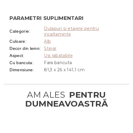
PARAMETRI SUPLIMENTARI
Dulapuri si etajere pentru
Categorie
:
incaltaminte
Alb
Culoare
:
Stejar
Decor din lemn
:
Usi rabatabile
Aspect
:
Fara bancuta
Cu bancuta
:
81,3 x 26 x 141,1 cm
Dimensiune
: