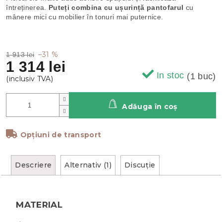
întreținerea.
Puteți combina cu ușurință pantofarul
cu
mânere mici cu mobilier în tonuri mai puternice.
–31 %
1 913 lei
1 314 lei
In stoc
(1 buc)
Adăuga în coş
Opțiuni de transport
Descriere
Alternativ (1)
Discuţie
MATERIAL