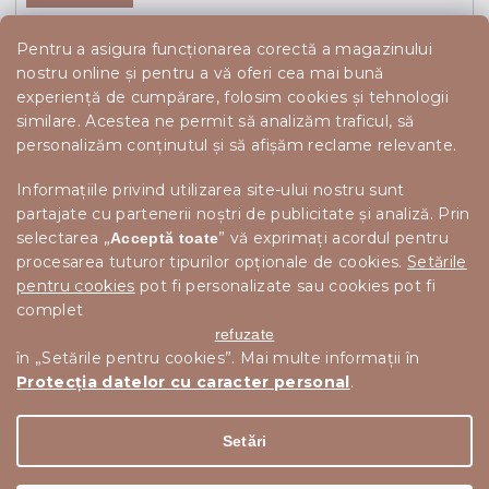
Pentru a asigura funcționarea corectă a magazinului
nostru online și pentru a vă oferi cea mai bună
experiență de cumpărare, folosim cookies și tehnologii
similare. Acestea ne permit să analizăm traficul, să
personalizăm conținutul și să afișăm reclame relevante.
Informațiile privind utilizarea site-ului nostru sunt
partajate cu partenerii noștri de publicitate și analiză. Prin
selectarea „
” vă exprimați acordul pentru
Acceptă toate
procesarea tuturor tipurilor opționale de cookies.
Setările
pentru cookies
pot fi personalizate sau cookies pot fi
complet
refuzate
în „Setările pentru cookies”. Mai multe informații în
Protecția datelor cu caracter personal
.
Drepturi de autor 2026
Scandishop.ro
. Toate drepturile
Editați setările cookie-urilor
rezervate.
Setări
Creat de Shoptet Premium