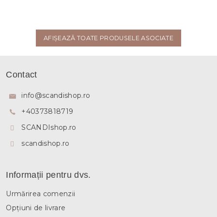
AFIŞEAZĂ TOATE PRODUSELE ASOCIATE
S
u
Contact
b
s
info
@
scandishop.ro
o
+40373818719
l
SCANDIshop.ro
scandishop.ro
Informații pentru dvs.
Urmărirea comenzii
Opțiuni de livrare