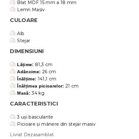
Blat MDF 15 mm a 18 mm
Lemn Masiv
CULOARE
Alb
Stejar
DIMENSIUNI
81,3 cm
Lățime:
26 cm
Adâncime:
141,1 cm
Înălțime:
21 cm
Înălțimea picioarelor:
34 kg
Masă:
CARACTERISTICI
3 uși basculante
Picioare și mânere din stejar masiv
Livrat Dezasamblat.