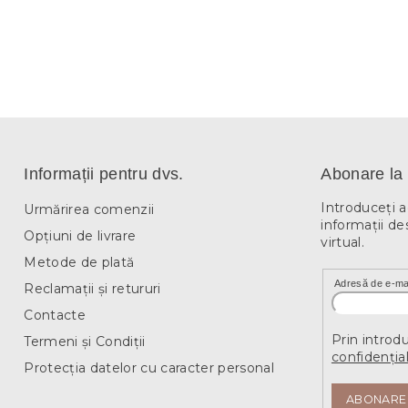
Informații pentru dvs.
Abonare la 
Introduceţi 
Urmărirea comenzii
informaţii de
Opțiuni de livrare
virtual.
Metode de plată
Adresă de e-ma
Reclamații și retururi
Contacte
Prin introd
Termeni și Condiții
confidențial
Protecția datelor cu caracter personal
ABONARE