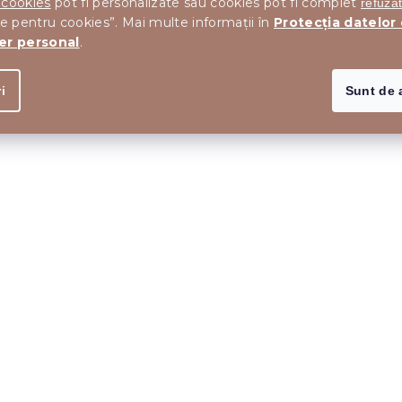
 cookies
pot fi personalizate sau cookies pot fi complet
refuza
le pentru cookies”. Mai multe informații în
Protecția datelor
er personal
.
i
Sunt de 