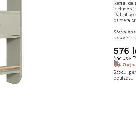
Raftul de 
închidere 
Raftul de 
camera ori
Sfatul nos
mobilier s
576 l
Opțiu
Stocul pen
epuizat…