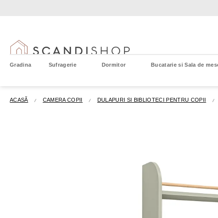
Treci
la
conținut
Gradina
Sufragerie
Dormitor
Bucatarie si Sala de mes
ACASĂ
CAMERA COPII
DULAPURI SI BIBLIOTECI PENTRU COPII