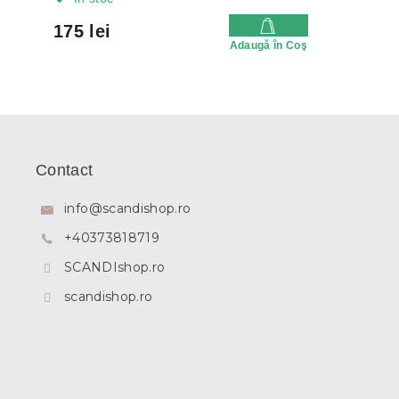
175 lei
Adaugă în Coş
S
u
b
Contact
s
o
info
@
scandishop.ro
l
+40373818719
SCANDIshop.ro
scandishop.ro