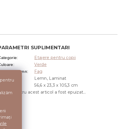
PARAMETRI SUPLIMENTARI
Etajere pentru copii
Categorie
:
Verde
Culoare
:
Fag
Decor din lemn
:
Lemn, Laminat
aterial
:
 pentru
56,6 x 23,3 x 105,3 cm
Dimensiuni
:
Stocul pentru acest articol a fost epuizat…
nalizăm
erii
rimați
rile