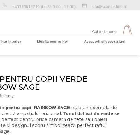
info@scandishop.ro
+40373818719
(Lu-Vi 9:00 - 17:00)
CO
DE
Autentificare
CU
inat Interior
Mobila pentru hol
Accesorii si decoratiuni
Coş gol
 PENTRU COPII VERDE
BOW SAGE
Bellamy
este un exemplu de
rde pentru copii RAINBOW SAGE
ficientă a spațiului orizontal.
se
Tonul delicat de verde
 perfect pentru orice cameră de fete sau băieți.
rate și designul sobru simbolizează perfect raftul
Sage.