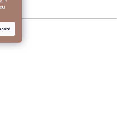
în
te
 cu
acord