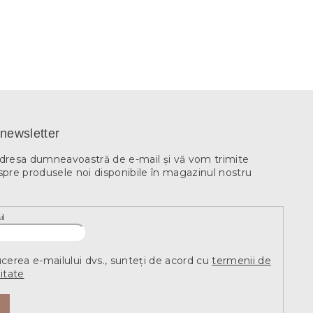
newsletter
adresa dumneavoastră de e-mail şi vă vom trimite
spre produsele noi disponibile în magazinul nostru
il
ucerea e-mailului dvs., sunteți de acord cu
termenii de
itate