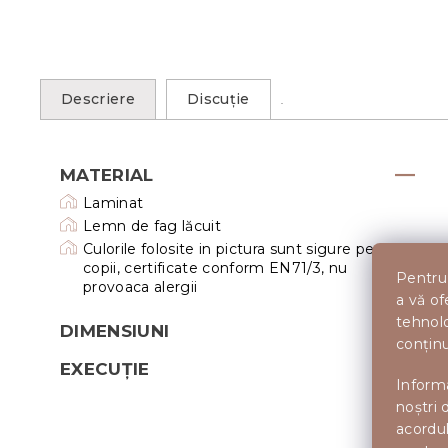
Descriere
Discuţie
MATERIAL
Laminat
Lemn de fag lăcuit
Culorile folosite in pictura sunt sigure pentru
copii, certificate conform EN71/3, nu
Pentru 
provoaca alergii
a vă of
tehnolo
DIMENSIUNI
conținu
EXECUŢIE
Informa
noștri 
acordul