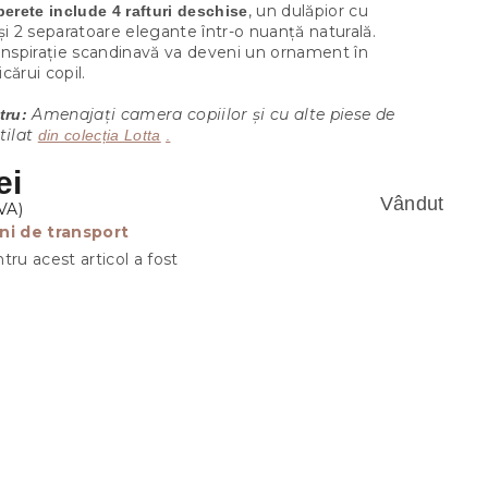
, un dulăpior cu
perete include 4 rafturi deschise
și 2 separatoare elegante într-o nuanță naturală.
inspirație scandinavă va deveni un ornament în
cărui copil.
Amenajați camera copiilor și cu alte piese de
tru:
tilat
din colecția Lotta
.
ei
Vândut
ni de transport
tru acest articol a fost