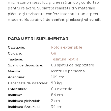
mici, economisesc loc și creează un colț confortabil
pentru relaxare. Suprafața realizată din materiale
plăcute și rezistente conferă interiorului un aspect
modern. Bucurați-vă de
confort și relaxați-vă cu stil.
PARAMETRI SUPLIMENTARI
Fotolii extensibile
Categorie
:
Gri
Culoare
:
Tesatura Textila
Tapiterie
:
Cu spatiu de depozitare
Spatiu de depozitare
:
Pentru o persoana
Marime
:
109 cm
Adancime
:
90 kg
Capacitate de incarcare
:
Cu extensie
Extensibila
:
84 cm
Inaltime
:
2 cm
Inaltimea piciorului
:
34 cm
Inaltimea Scaunului
: