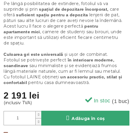
Pe lângă posibilitatea de extindere, fotoliul vă va
surprinde și prin
care
spațiul de depozitare încorporat,
oferă
lenjerii de pat,
suficient spațiu pentru a depozita
pături sau alte lucruri de care aveți nevoie la îndemână.
Acest lucru îl face o alegere perfectă
pentru
, camere de studenți sau birouri, unde
apartamente mici
este important să utilizați eficient fiecare centimetru
de spațiu.
și ușor de combinat.
Culoarea gri este universală
Fotoliul se potrivește perfect
în interioare moderne,
sau minimaliste și se evidențiază frumos
scandinave
lângă materiale naturale, cum ar fi lemnul sau metalul.
Cu fotoliul LAINE obțineți
un accesoriu practic, stilat și
pentru casa dumneavoastră.
confortabil
2 191 lei
In stoc
(1 buc)
Adăuga în coş