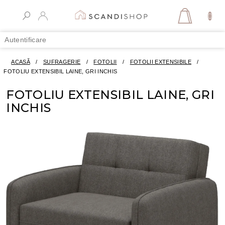
Treci
la
COŞ
conținut
DE
Autentificare
CUMPĂR
ACASĂ
/
SUFRAGERIE
/
FOTOLII
/
FOTOLII EXTENSIBILE
/
FOTOLIU EXTENSIBIL LAINE, GRI INCHIS
FOTOLIU EXTENSIBIL LAINE, GRI
INCHIS