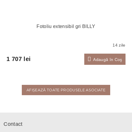
Fotoliu extensibil gri BILLY
14 zile
1 707 lei
Adaugă în Coş
AFIŞEAZĂ TOATE PRODUSELE ASOCIATE
S
u
Contact
b