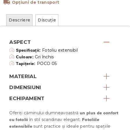
Opțiuni de transport
Descriere
Discuţie
ASPECT
Fotoliu extensibil
Specificații:
Gri închis
Culoare:
POCO 05
Tapițerie:
MATERIAL
DIMENSIUNI
ECHIPAMENT
Oferiți căminului dumneavoastră
un plus de confort
în stil scandinav elegant.
cu fotolii
Fotoliile
sunt practice și ideale pentru spațiile
extensibile