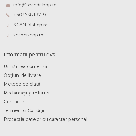
s
info
@
scandishop.ro
o
+40373818719
l
SCANDIshop.ro
scandishop.ro
Informații pentru dvs.
Urmărirea comenzii
Opțiuni de livrare
Metode de plată
Reclamații și retururi
Contacte
Termeni și Condiții
Protecția datelor cu caracter personal