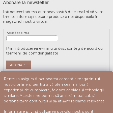
Abonare la newsletter
Introduceţi adresa dumneavoastră de e-mail şi vă vom
trimite informaţii despre produsele noi disponibile în
magazinul nostru virtual.
Adresă de e-mail
Prin introducerea e-mailului dvs., sunteți de acord cu
termenii de confidențialitate
ABONARE
Pentru a asigura funcționarea corectă a magazinului
nostru online și pentru a vă oferi cea mai bună
experiență de cumpărare, folosim cookies și tehnologii
similare. Acestea ne permit să analizăm traficul, să
personalizăm conținutul și să afișăm reclame relevante.
Informațiile privind utilizarea site-ului nostru sunt