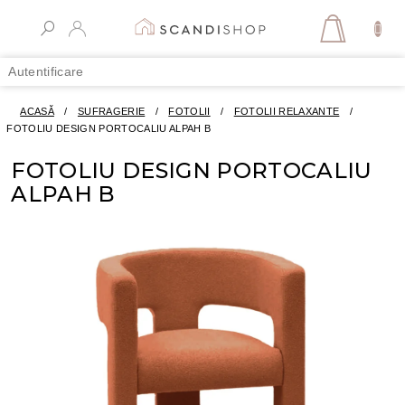
Treci
la
COŞ
conținut
DE
Autentificare
CUMPĂR
ACASĂ
/
SUFRAGERIE
/
FOTOLII
/
FOTOLII RELAXANTE
/
FOTOLIU DESIGN PORTOCALIU ALPAH B
FOTOLIU DESIGN PORTOCALIU
ALPAH B