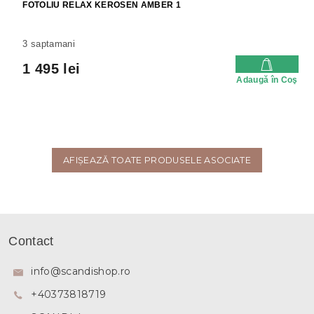
FOTOLIU RELAX KEROSEN AMBER 1
3 saptamani
1 495 lei
Adaugă în Coş
AFIŞEAZĂ TOATE PRODUSELE ASOCIATE
S
u
Contact
b
s
info
@
scandishop.ro
o
+40373818719
l