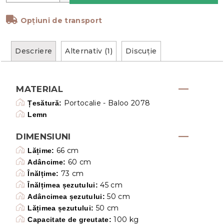
Opțiuni de transport
Descriere
Alternativ (1)
Discuţie
MATERIAL
Portocalie - Baloo 2078
Țesătură:
Lemn
DIMENSIUNI
66 cm
Lățime:
60 cm
Adâncime:
73 cm
Înălțime:
45 cm
Înălțimea șezutului:
50 cm
Adâncimea șezutului:
50 cm
Lățimea șezutului:
100 kg
Capacitate de greutate: