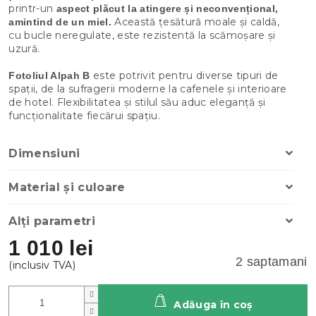
printr-un
aspect plăcut la atingere și neconvențional,
Această țesătură moale și caldă,
amintind de un miel.
cu bucle neregulate, este rezistentă la scămoșare și
uzură.
este potrivit pentru diverse tipuri de
Fotoliul Alpah B
spații, de la sufragerii moderne la cafenele și interioare
de hotel. Flexibilitatea și stilul său aduc eleganță și
funcționalitate fiecărui spațiu.
Dimensiuni
Material și culoare
Alți parametri
1 010 lei
2 saptamani
Adăuga în coş