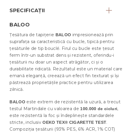
SPECIFICAȚII
BALOO
Țesătura de tapițerie
impresionează prin
BALOO
suprafața sa caracteristică cu bucle, tipică pentru
țesăturile de tip bouclé. Firul cu bucle este țesut
ferm într-un substrat dens și rezistent, oferindu-i
țesăturii nu doar un aspect atrăgător, ci și o
durabilitate ridicată. Rezultatul este un material care
emană eleganță, creează un efect fin texturat și își
păstrează proprietățile practice pentru utilizarea
zilnică.
este extrem de rezistentă la uzură, a trecut
BALOO
testul Martindale cu valoarea de
,
100.000 de cicluri
este rezistentă la foc și îndeplinește standardele
stricte, inclusiv
.
OEKO TEX® CIGARETTE TEST
Compoziția țesăturii (93% PES, 6% ACR, 1% COT)