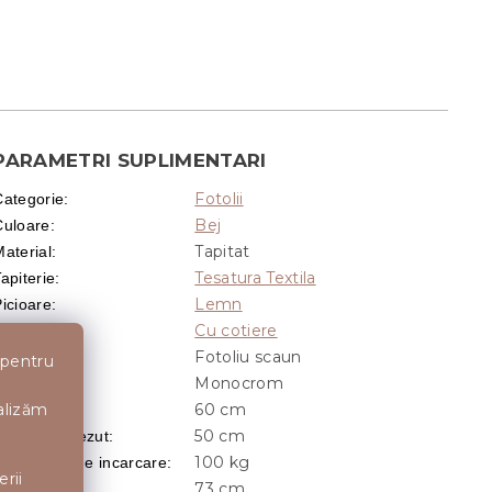
PARAMETRI SUPLIMENTARI
Fotolii
Categorie
:
Bej
Culoare
:
Tapitat
aterial
:
Tesatura Textila
apiterie
:
Lemn
icioare
:
Cu cotiere
Cotiere
:
Fotoliu scaun
Aspect
:
 pentru
Monocrom
Model
:
nalizăm
60 cm
Adancime
:
50 cm
Adancime sezut
:
100 kg
Capacitate de incarcare
:
erii
73 cm
naltime
: