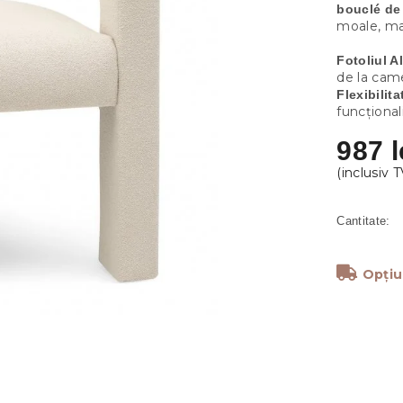
bouclé de
moale, mai
Fotoliul 
de la came
Flexibilita
funcțional
987 l
Opțiu