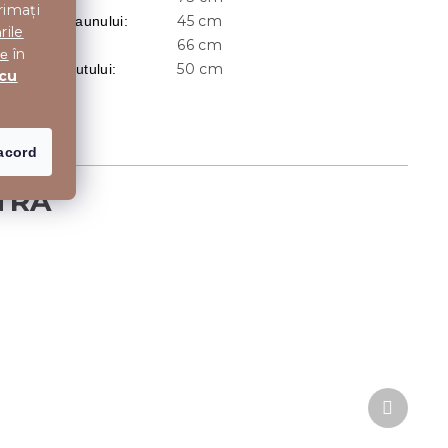
rimați
45 cm
Inaltimea Scaunului
:
rile
66 cm
Latime
:
în
te
50 cm
Latimea Sezutului
:
 cu
acord
Produsu
următor