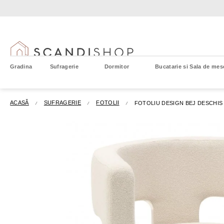
Treci
la
conținut
Gradina
Sufragerie
Dormitor
Bucatarie si Sala de mes
ACASĂ
SUFRAGERIE
FOTOLII
FOTOLIU DESIGN BEJ DESCHIS