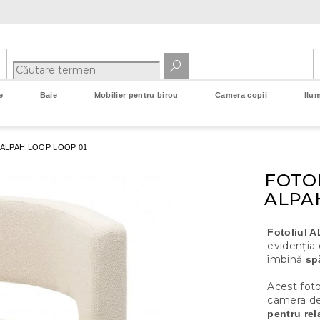
e
Baie
Mobilier pentru birou
Camera copii
Ilum
 ALPAH LOOP
LOOP 01
FOTOL
ALPA
Fotoliul 
evidenția
îmbină
sp
Acest foto
camera de 
pentru rel