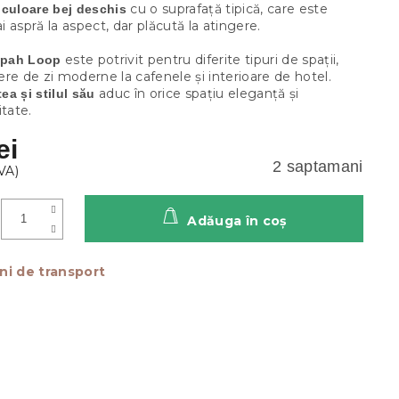
cu o suprafață tipică, care este
 culoare bej deschis
 aspră la aspect, dar plăcută la atingere.
este potrivit pentru diferite tipuri de spații,
Alpah Loop
re de zi moderne la cafenele și interioare de hotel.
aduc în orice spațiu eleganță și
tea și stilul său
itate.
ei
2 saptamani
Adăuga în coş
ni de transport