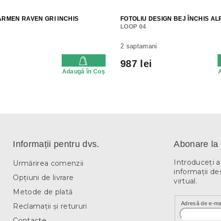
ARMEN RAVEN GRI INCHIS
FOTOLIU DESIGN BEJ ÎNCHIS A
LOOP 04
2 saptamani
987 lei
Adaugă în Coş
Informații pentru dvs.
Abonare la 
Introduceţi 
Urmărirea comenzii
informaţii de
Opțiuni de livrare
virtual.
Metode de plată
Adresă de e-ma
Reclamații și retururi
Contacte