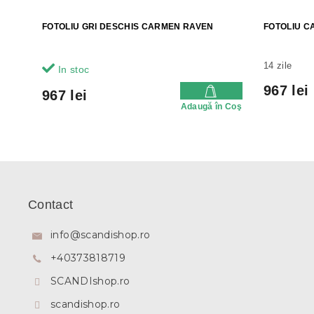
FOTOLIU GRI DESCHIS CARMEN RAVEN
FOTOLIU C
14 zile
In stoc
967 lei
967 lei
Adaugă în Coş
S
u
b
Contact
s
o
info
@
scandishop.ro
l
+40373818719
SCANDIshop.ro
scandishop.ro