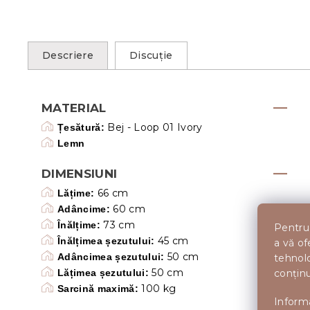
Descriere
Discuţie
MATERIAL
Bej - Loop 01 Ivory
Țesătură:
Lemn
DIMENSIUNI
66 cm
Lățime:
60 cm
Adâncime:
73 cm
Înălțime:
Pentru 
45 cm
Înălțimea șezutului:
a vă of
50 cm
Adâncimea șezutului:
tehnolo
50 cm
conținu
Lățimea șezutului:
100 kg
Sarcină maximă:
Informa