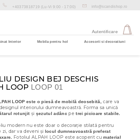
info@scandishop.ro
+40373818719
(Lu-Vi 9:00 - 17:00)
CO
DE
Autentificare
CU
inat Interior
Mobila pentru hol
Accesorii si decoratiuni
Coş gol
IU DESIGN BEJ DESCHIS
H LOOP
LOOP 01
care va
ALPAH LOOP este o piesă de mobilă deosebită,
 designul interiorului dumneavoastră. Forma sa unică
și
pe
ătarul rotunjit
șezutul adânc
trei picioare stabile.
liu modern nu este doar o decorație stilată pentru
zi, dar va deveni și
locul dumneavoastră preferat
Fotoliul ALPAH LOOP este acoperit cu
axare.
material