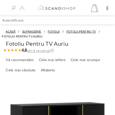
Treci
la
COŞ
conținut
DE
Autentificare
CUMPĂR
ACASĂ
/
SUFRAGERIE
/
FOTOLII
/
FOTOLII PENTRU TV
/
FOTOLIU PENTRU TV AURIU
Fotoliu Pentru TV Auriu
★★★★★
★★★★★
4,8
din 9 recenzii
S
e
Vă recomandăm
Cele mai ieftine
Cele mai scumpe
l
Cele mai vândute
Alfabetic
e
c
t
L
a
i
r
s
e
t
a
ă
p
p