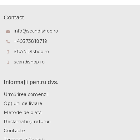
t
r
S
o
u
l
Contact
b
u
l
s
info
@
scandishop.ro
l
o
i
+40373818719
l
s
t
SCANDIshop.ro
ă
r
scandishop.ro
i
l
o
Informații pentru dvs.
r
Urmărirea comenzii
Opțiuni de livrare
Metode de plată
Reclamații și retururi
Contacte
Termeni și Condiții