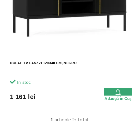
r
r
o
o
d
d
u
u
s
s
u
e
l
u
i
DULAP TV LANZZI 120X40 CM, NEGRU
In stoc
1 161 lei
Adaugă în Coş
articole în total
1
C
o
n