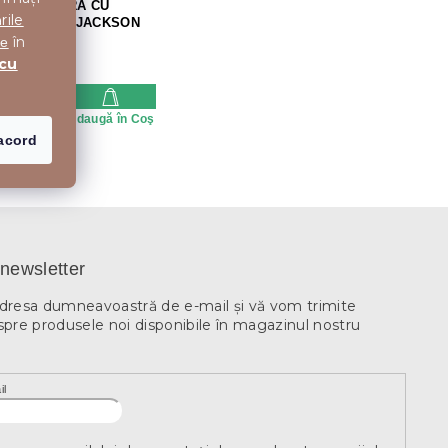
 TV NEAGRA CU
rile
DE STEJAR JACKSON
, ELISEO
în
te
 cu
oc
i
Adaugă în Coş
acord
newsletter
adresa dumneavoastră de e-mail şi vă vom trimite
spre produsele noi disponibile în magazinul nostru
il