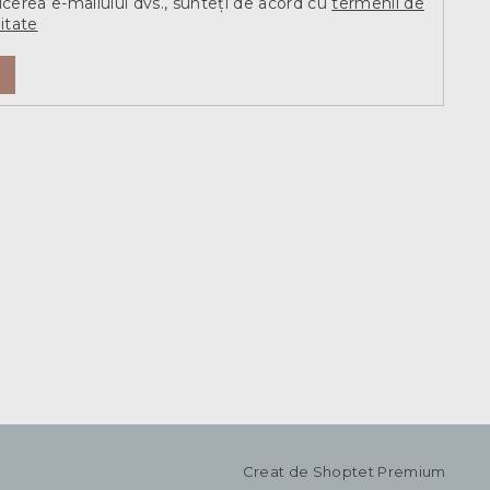
ucerea e-mailului dvs., sunteți de acord cu
termenii de
itate
Creat de Shoptet Premium