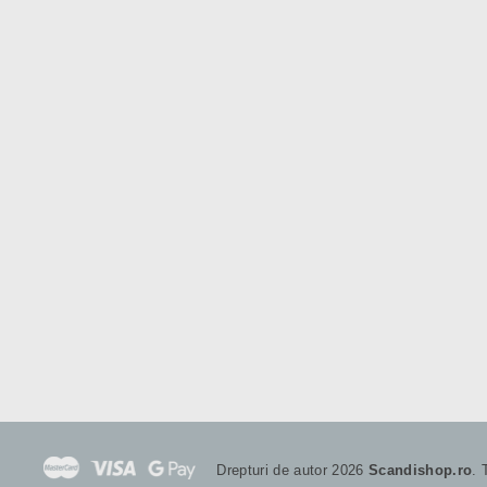
Drepturi de autor 2026
Scandishop.ro
. 