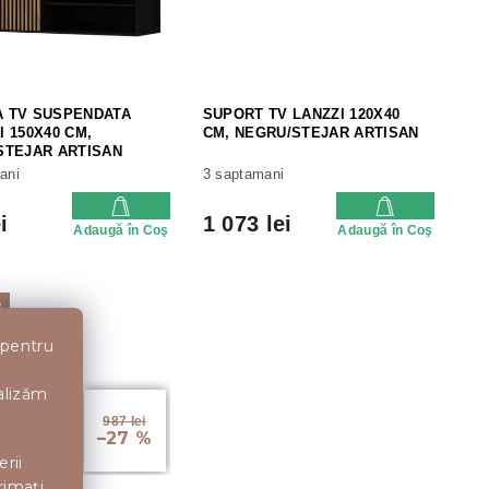
 TV SUSPENDATA
SUPORT TV LANZZI 120X40
 150X40 CM,
CM, NEGRU/STEJAR ARTISAN
STEJAR ARTISAN
ani
3 saptamani
i
1 073 lei
Adaugă în Coş
Adaugă în Coş
e
 pentru
nalizăm
987 lei
–27 %
erii
rimați