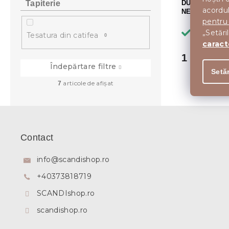
Tapiterie
DULAP TV LAN
acordul
NEGRU
pentru
„Setări
In stoc
Tesatura din catifea
0
caract
1 161 lei
Îndepărtare filtre
Setăr
articole de afişat
7
S
u
b
Contact
s
o
info
@
scandishop.ro
l
+40373818719
SCANDIshop.ro
scandishop.ro