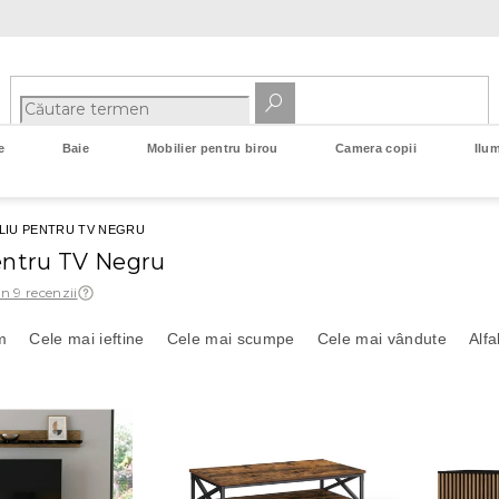
e
Baie
Mobilier pentru birou
Camera copii
Ilum
LIU PENTRU TV NEGRU
entru TV Negru
in 9 recenzii
m
Cele mai ieftine
Cele mai scumpe
Cele mai vândute
Alfa