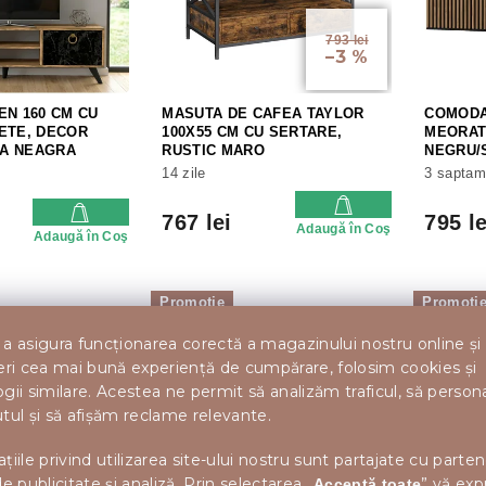
793 lei
–3 %
EN 160 CM CU
MASUTA DE CAFEA TAYLOR
COMODA
ETE, DECOR
100X55 CM CU SERTARE,
MEORATI
A NEAGRA
RUSTIC MARO
NEGRU/
14 zile
3 saptam
767 lei
795 le
Adaugă în Coş
Adaugă în Coş
Promoție
Promoți
a asigura funcționarea corectă a magazinului nostru online și
eri cea mai bună experiență de cumpărare, folosim cookies și
gii similare. Acestea ne permit să analizăm traficul, să perso
tul și să afișăm reclame relevante.
969 lei
–14 %
țiile privind utilizarea site-ului nostru sunt partajate cu parten
de publicitate și analiză. Prin selectarea „
” vă exp
Acceptă toate