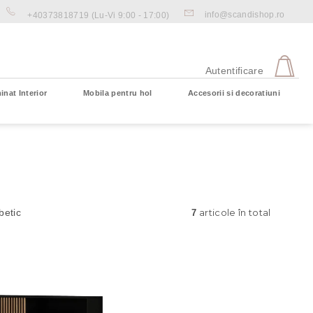
info@scandishop.ro
+40373818719
(Lu-Vi 9:00 - 17:00)
CO
DE
Autentificare
CU
inat Interior
Mobila pentru hol
Accesorii si decoratiuni
Coş gol
articole în total
betic
7