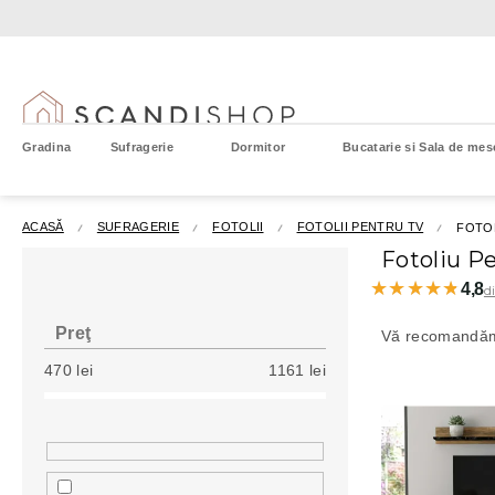
Treci
la
conținut
Gradina
Sufragerie
Dormitor
Bucatarie si Sala de mes
ACASĂ
SUFRAGERIE
FOTOLII
FOTOLII PENTRU TV
FOTO
B
Fotoliu P
a
★★★★★
★★★★★
4,8
d
r
S
ă
e
Preţ
Vă recomandă
l
l
470
lei
1161
lei
a
e
t
L
c
e
i
t
r
s
a
a
t
r