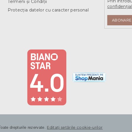
Prin introd
Termeni și Condiții
i
confidențial
l
Protecția datelor cu caracter personal
o
r
ABONARE
Editați setările cookie-urilor
Toate drepturile rezervate.