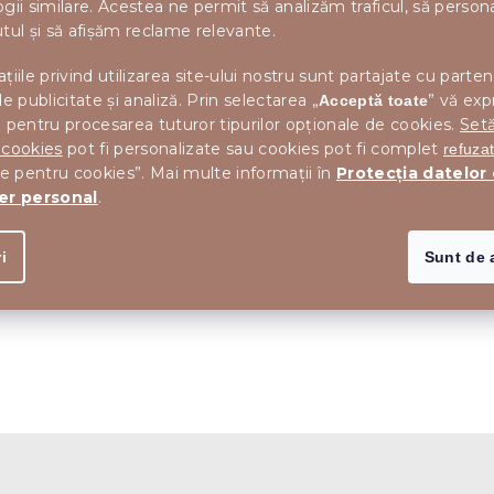
gii similare. Acestea ne permit să analizăm traficul, să perso
tul și să afișăm reclame relevante.
țiile privind utilizarea site-ului nostru sunt partajate cu parten
de publicitate și analiză. Prin selectarea „
” vă exp
Acceptă toate
 pentru procesarea tuturor tipurilor opționale de cookies.
Setă
 cookies
pot fi personalizate sau cookies pot fi complet
refuza
le pentru cookies”. Mai multe informații în
Protecția datelor
er personal
.
i
Sunt de 