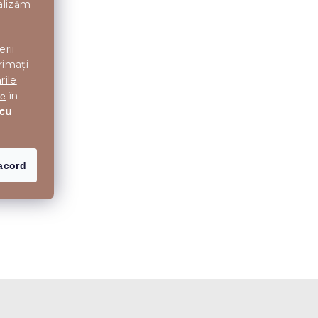
nalizăm
erii
rimați
rile
în
te
 cu
acord