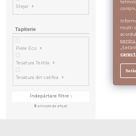
tehnolo
Stejar
0
conținu
Informa
noștri 
Tapiterie
acordul
pentru
„Setări
Piele Eco
0
caract
Tesatura Textila
0
Setăr
Tesatura din catifea
0
Îndepărtare filtre
articole de afişat
0
S
u
b