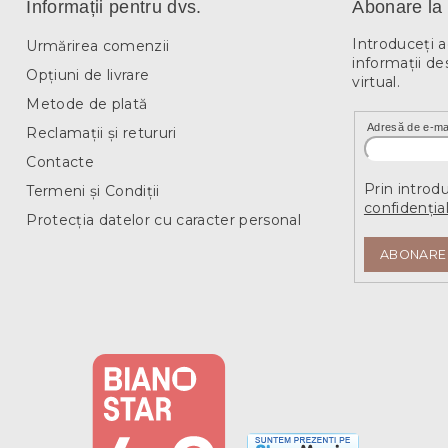
Informații pentru dvs.
Abonare la 
Introduceţi 
Urmărirea comenzii
informaţii de
Opțiuni de livrare
virtual.
Metode de plată
Adresă de e-ma
Reclamații și retururi
Contacte
Prin introd
Termeni și Condiții
confidențial
Protecția datelor cu caracter personal
ABONARE