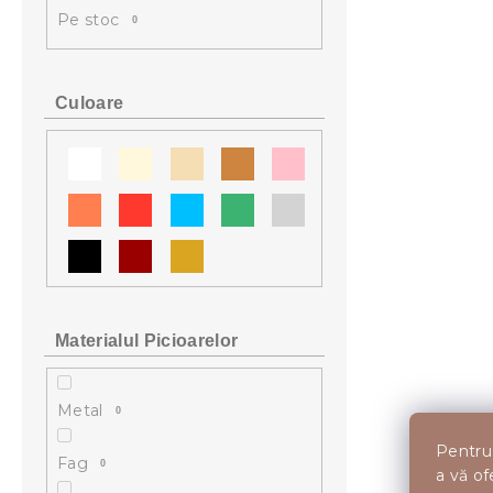
l
Pe stoc
0
ă
Culoare
Materialul Picioarelor
Metal
0
Pentru 
Fag
0
a vă of