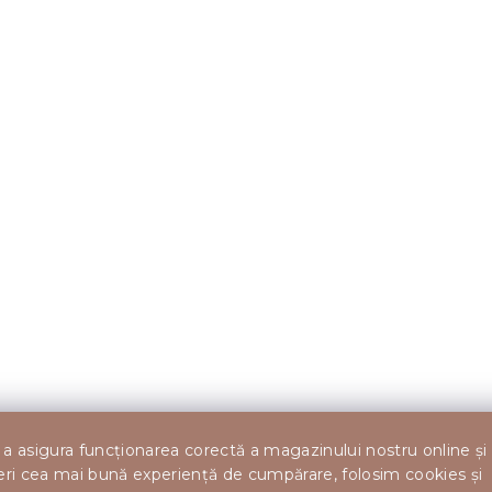
a asigura funcționarea corectă a magazinului nostru online și
eri cea mai bună experiență de cumpărare, folosim cookies și