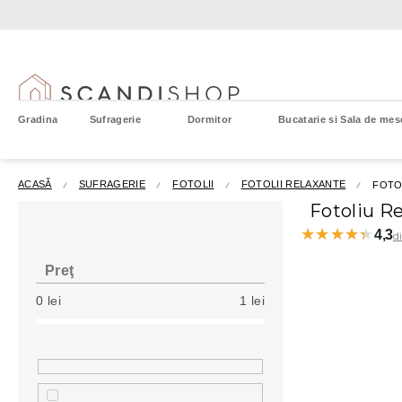
Treci
la
conținut
Gradina
Sufragerie
Dormitor
Bucatarie si Sala de mes
ACASĂ
SUFRAGERIE
FOTOLII
FOTOLII RELAXANTE
FOTO
B
Fotoliu R
a
★★★★★
★★★★★
4,3
d
r
ă
Preţ
l
0
lei
1
lei
a
t
e
r
a