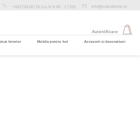
info@scandishop.ro
+40373818719
(Lu-Vi 9:00 - 17:00)
CO
DE
Autentificare
CU
inat Interior
Mobila pentru hol
Accesorii si decoratiuni
Coş gol