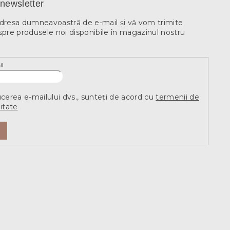
newsletter
adresa dumneavoastră de e-mail şi vă vom trimite
spre produsele noi disponibile în magazinul nostru
il
ucerea e-mailului dvs., sunteți de acord cu
termenii de
itate