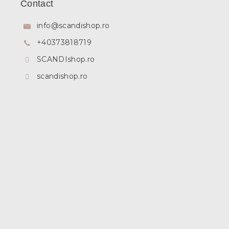
Contact
s
o
info
@
scandishop.ro
l
+40373818719
SCANDIshop.ro
scandishop.ro