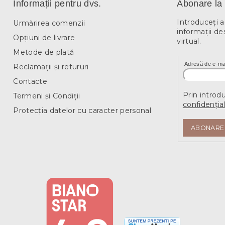
Informații pentru dvs.
Abonare la 
Introduceţi 
Urmărirea comenzii
informaţii de
Opțiuni de livrare
virtual.
Metode de plată
Adresă de e-ma
Reclamații și retururi
Contacte
Prin introd
Termeni și Condiții
confidențial
Protecția datelor cu caracter personal
ABONARE