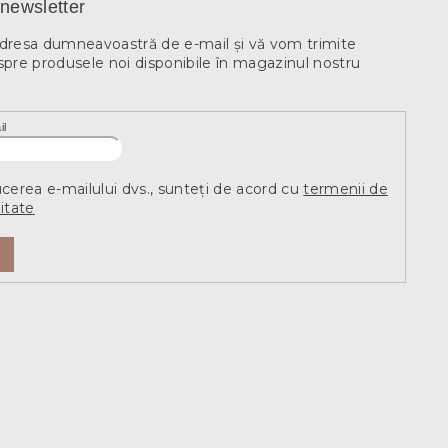
newsletter
adresa dumneavoastră de e-mail şi vă vom trimite
spre produsele noi disponibile în magazinul nostru
il
ucerea e-mailului dvs., sunteți de acord cu
termenii de
itate