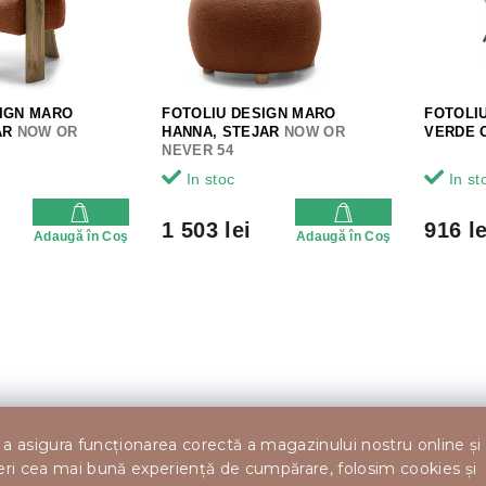
IGN MARO
FOTOLIU DESIGN MARO
FOTOLI
AR
NOW OR
HANNA, STEJAR
NOW OR
VERDE 
NEVER 54
In stoc
In st
1 503 lei
916 le
Adaugă în Coş
Adaugă în Coş
C
o
n
t
r
o
l
u
a asigura funcționarea corectă a magazinului nostru online și
l
eri cea mai bună experiență de cumpărare, folosim cookies și
l