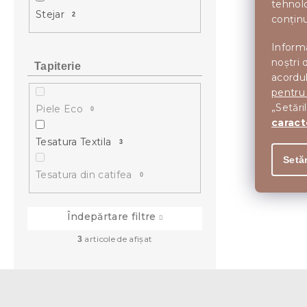
tehnolo
Stejar
2
conținu
Informa
noștri 
Tapiterie
acordul
pentru
„Setări
Piele Eco
0
caract
Tesatura Textila
3
Setăr
Tesatura din catifea
0
Îndepărtare filtre
articole de afişat
3
S
u
b