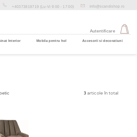
info@scandishop.ro
+40373818719
(Lu-Vi 9:00 - 17:00)
CO
DE
Autentificare
CU
inat Interior
Mobila pentru hol
Accesorii si decoratiuni
Coş gol
articole în total
betic
3