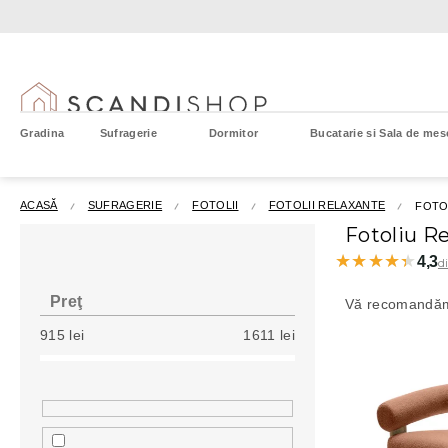
Treci
la
conținut
Gradina
Sufragerie
Dormitor
Bucatarie si Sala de mes
ACASĂ
SUFRAGERIE
FOTOLII
FOTOLII RELAXANTE
FOTO
B
Fotoliu R
a
★★★★★
★★★★★
4,3
d
r
S
ă
e
Preţ
Vă recomandă
l
l
915
lei
1611
lei
a
e
t
L
c
e
i
t
r
s
a
a
t
r