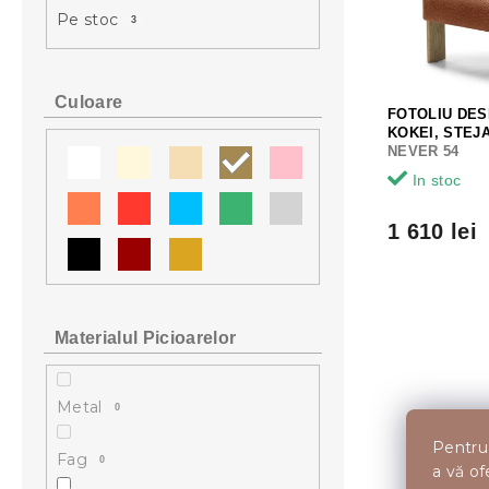
l
ă
e
Pe stoc
3
ă
p
a
r
p
o
r
d
o
Culoare
FOTOLIU DES
u
d
KOKEI, STEJ
s
u
NEVER 54
e
s
In stoc
u
l
1 610 lei
u
i
Materialul Picioarelor
Metal
0
Pentru 
Fag
0
a vă of