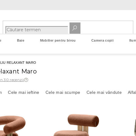
e
Baie
Mobilier pentru birou
Camera copii
Ilum
LIU RELAXANT MARO
elaxant Maro
in 30 recenzii
m
Cele mai ieftine
Cele mai scumpe
Cele mai vândute
Alfa