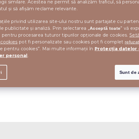
gii similare. Acestea ne permit să analizăm traficul, să perso
i
tul și să afișăm reclame relevante.
s
t
țiile privind utilizarea site-ului nostru sunt partajate cu parten
ă
r
de publicitate și analiză. Prin selectarea „
” vă exp
Acceptă toate
i
 pentru procesarea tuturor tipurilor opționale de cookies.
Setă
l
 cookies
pot fi personalizate sau cookies pot fi complet
refuza
o
le pentru cookies”. Mai multe informații în
Protecția datelor
r
er personal
.
i
Sunt de 