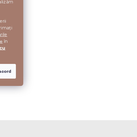
nalizăm
erii
rimați
rile
în
te
 cu
acord