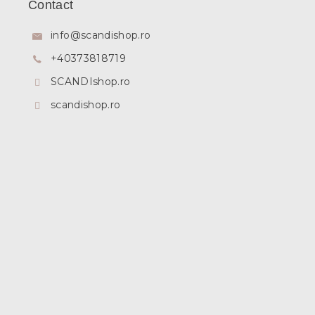
Contact
s
o
info
@
scandishop.ro
l
+40373818719
SCANDIshop.ro
scandishop.ro