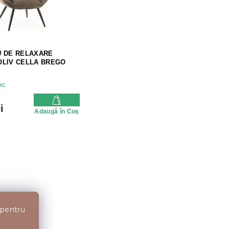
U DE RELAXARE
OLIV CELLA BREGO
oc
i
Adaugă în Coş
 pentru