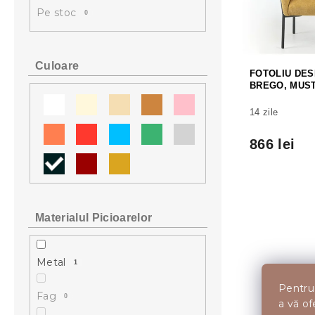
l
ă
e
Pe stoc
0
ă
p
a
r
p
o
r
d
o
Culoare
FOTOLIU DES
u
d
BREGO, MUS
s
u
e
s
14 zile
u
l
866 lei
u
i
Materialul Picioarelor
Metal
1
Pentru 
Fag
0
a vă of