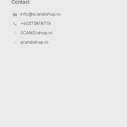
Contact
s
o
info
@
scandishop.ro
l
+40373818719
SCANDIshop.ro
scandishop.ro