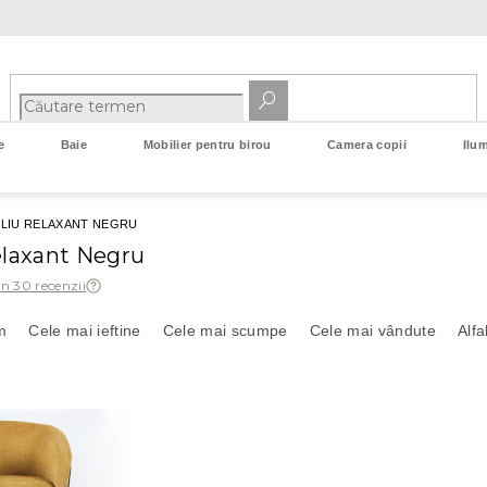
e
Baie
Mobilier pentru birou
Camera copii
Ilum
LIU RELAXANT NEGRU
elaxant Negru
in 30 recenzii
m
Cele mai ieftine
Cele mai scumpe
Cele mai vândute
Alfa