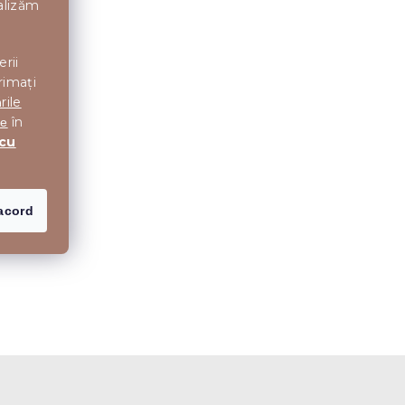
nalizăm
erii
rimați
rile
în
te
 cu
acord