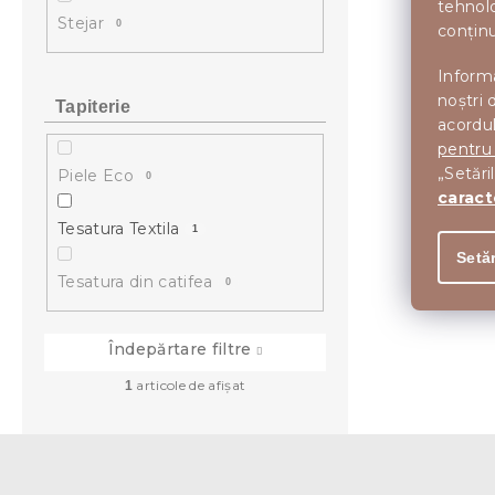
tehnolo
Stejar
0
conținu
Informa
noștri 
Tapiterie
acordul
pentru
„Setări
Piele Eco
0
caract
Tesatura Textila
1
Setăr
Tesatura din catifea
0
Îndepărtare filtre
articole de afişat
1
S
u
b