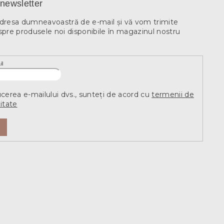
newsletter
adresa dumneavoastră de e-mail şi vă vom trimite
spre produsele noi disponibile în magazinul nostru
il
ucerea e-mailului dvs., sunteți de acord cu
termenii de
itate