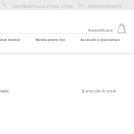
info@scandishop.ro
+40373818719
(Lu-Vi 9:00 - 17:00)
CO
DE
Autentificare
CU
inat Interior
Mobila pentru hol
Accesorii si decoratiuni
Coş gol
articole în total
betic
1