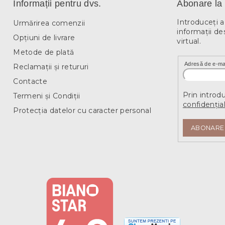
Informații pentru dvs.
Abonare la 
Introduceţi 
Urmărirea comenzii
informaţii de
Opțiuni de livrare
virtual.
Metode de plată
Adresă de e-ma
Reclamații și retururi
Contacte
Prin introd
Termeni și Condiții
confidențial
Protecția datelor cu caracter personal
ABONARE