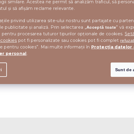
gii similare. Acestea ne permit să analizăm traficul, să perso
i
s
tul și să afișăm reclame relevante.
t
ă
țiile privind utilizarea site-ului nostru sunt partajate cu parten
r
de publicitate și analiză. Prin selectarea „
” vă exp
Acceptă toate
i
 pentru procesarea tuturor tipurilor opționale de cookies.
Setă
l
o
 cookies
pot fi personalizate sau cookies pot fi complet
refuza
r
le pentru cookies”. Mai multe informații în
Protecția datelor
er personal
.
i
Sunt de 