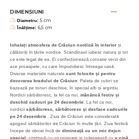
DIMENSIUNI
5 cm
Diametru:
6,5 cm
Înălțime:
Inhalați atmosfera de Crăciun nordică în interior
și
călătoriți în țările nordice. Scandinavii iubesc natura și tot
ce este legat de ea. Ei confecționează coroane verzi din
ace proaspete, cu care împodobesc întreaga casă.
Diverse materiale naturale
sunt folosite și pentru
decorarea bradului de Crăciun
. Paleta de culori se
bazează pe tonuri deschise, în special alb și argintiu.
Nordicii sărbătoresc, la fel ca noi,
mănâncă festiv și
deschid cadouri pe 24 decembrie
. La fel ca noi,
nordicii
sărbătoresc, sărbătoresc și desface cadourile
pe 24 decembrie
. Ziua de Crăciun este considerată
apogeul sărbătorilor de Crăciun în multe țări. Ziua festivă
începe de obicei încă de
dimineață cu un mic dejun
special,
continuă cu un program și culminează cu
o cină