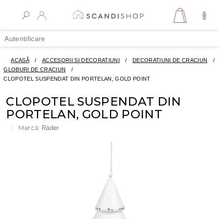
Treci
la
COŞ
conținut
DE
Autentificare
CUMPĂR
ACASĂ
/
ACCESORII SI DECORATIUNI
/
DECORATIUNI DE CRACIUN
/
GLOBURI DE CRACIUN
/
CLOPOTEL SUSPENDAT DIN PORTELAN, GOLD POINT
CLOPOTEL SUSPENDAT DIN
PORTELAN, GOLD POINT
Marcă:
Räder