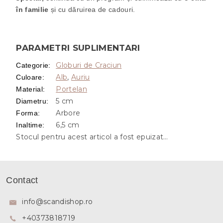
în familie
și cu dăruirea de cadouri.
PARAMETRI SUPLIMENTARI
Globuri de Craciun
Categorie
:
Alb
,
Auriu
Culoare
:
Portelan
Material
:
5 cm
Diametru
:
Arbore
Forma
:
6,5 cm
Inaltime
:
Stocul pentru acest articol a fost epuizat…
S
u
Contact
b
s
info
@
scandishop.ro
o
+40373818719
l