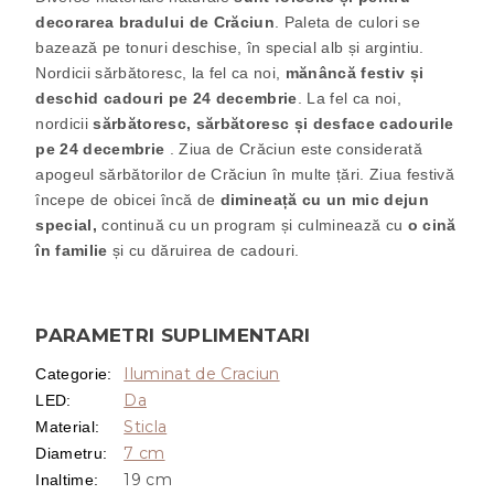
decorarea bradului de Crăciun
. Paleta de culori se
bazează pe tonuri deschise, în special alb și argintiu.
Nordicii sărbătoresc, la fel ca noi,
mănâncă festiv și
deschid cadouri pe 24 decembrie
. La fel ca noi,
nordicii
sărbătoresc, sărbătoresc și desface cadourile
pe 24 decembrie
. Ziua de Crăciun este considerată
apogeul sărbătorilor de Crăciun în multe țări. Ziua festivă
începe de obicei încă de
dimineață cu un mic dejun
special,
continuă cu un program și culminează cu
o cină
în familie
și cu dăruirea de cadouri.
PARAMETRI SUPLIMENTARI
Iluminat de Craciun
Categorie
:
Da
LED
:
Sticla
Material
:
7 cm
Diametru
:
19 cm
Inaltime
: