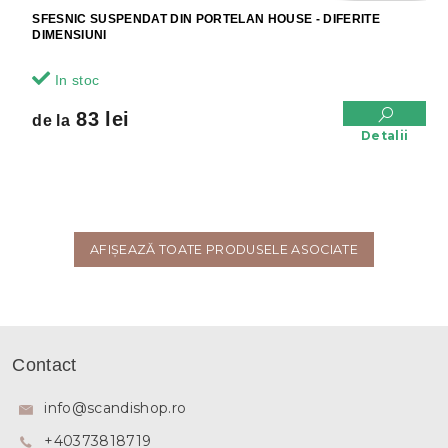
SFESNIC SUSPENDAT DIN PORTELAN HOUSE - DIFERITE
DIMENSIUNI
In stoc
83 lei
de la
Detalii
AFIŞEAZĂ TOATE PRODUSELE ASOCIATE
S
u
Contact
b
s
info
@
scandishop.ro
o
+40373818719
l