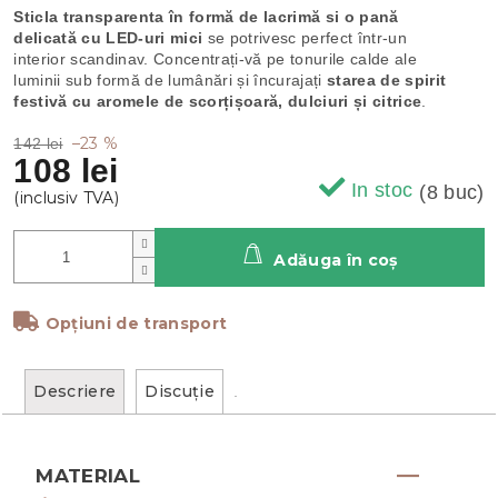
Sticla transparenta în formă de lacrimă si o pană
delicată cu LED-uri mici
se potrivesc perfect într-un
interior scandinav. Concentrați-vă pe tonurile calde ale
luminii sub formă de lumânări și încurajați
starea de spirit
festivă cu aromele de scorțișoară, dulciuri și citrice
.
–23 %
142 lei
108 lei
In stoc
(8 buc)
Adăuga în coş
Opțiuni de transport
Descriere
Discuţie
MATERIAL