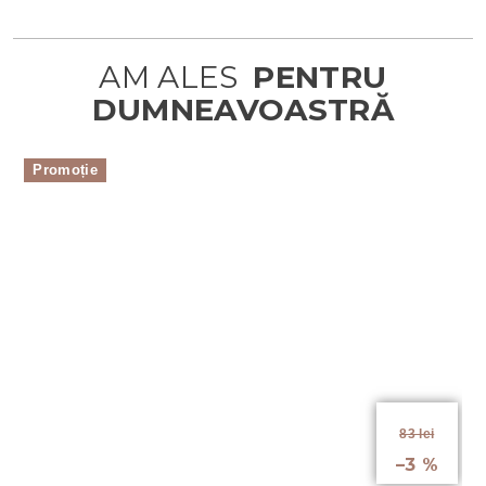
Promoție
de la
83 lei
până la
–3 %