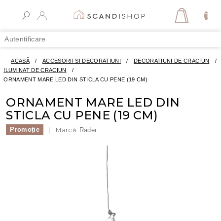
Treci
la
COŞ
conținut
DE
Autentificare
CUMPĂR
ACASĂ
/
ACCESORII SI DECORATIUNI
/
DECORATIUNI DE CRACIUN
/
ILUMINAT DE CRACIUN
/
ORNAMENT MARE LED DIN STICLA CU PENE (19 CM)
ORNAMENT MARE LED DIN
STICLA CU PENE (19 CM)
Promoție
Marcă:
Räder