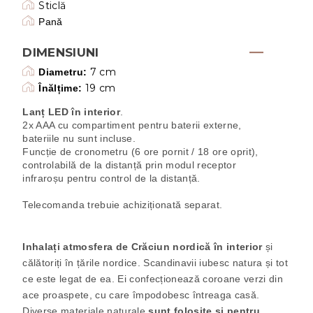
Sticlă
Pană
DIMENSIUNI
7 cm
Diametru:
19 cm
Înălțime:
Lanț LED în interior
.
2x AAA cu compartiment pentru baterii externe,
bateriile nu sunt incluse.
Funcție de cronometru (6 ore pornit / 18 ore oprit),
controlabilă de la distanță prin modul receptor
infraroșu pentru control de la distanță.
Telecomanda trebuie achiziționată separat.
Inhalați atmosfera de Crăciun nordică în interior
și
călătoriți în țările nordice. Scandinavii iubesc natura și tot
ce este legat de ea. Ei confecționează coroane verzi din
ace proaspete, cu care împodobesc întreaga casă.
Diverse materiale naturale
sunt folosite și pentru