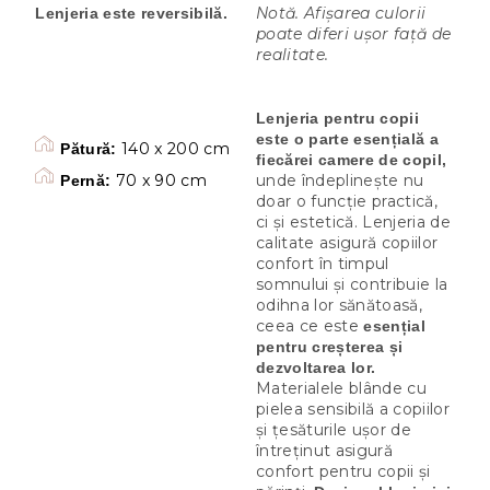
Notă. Afișarea culorii
Lenjeria este reversibilă.
poate diferi ușor față de
realitate.
Lenjeria pentru copii
este o parte esențială a
140 x 200 cm
Pătură:
fiecărei camere de copil,
70 x 90 cm
unde îndeplinește nu
Pernă:
doar o funcție practică,
ci și estetică. Lenjeria de
calitate asigură copiilor
confort în timpul
somnului și contribuie la
odihna lor sănătoasă,
ceea ce este
esențial
pentru creșterea și
dezvoltarea lor.
Materialele blânde cu
pielea sensibilă a copiilor
și țesăturile ușor de
întreținut asigură
confort pentru copii și