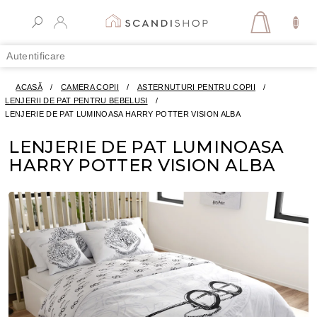
Treci
la
COŞ
conținut
DE
Autentificare
CUMPĂR
ACASĂ
/
CAMERA COPII
/
ASTERNUTURI PENTRU COPII
/
LENJERII DE PAT PENTRU BEBELUSI
/
LENJERIE DE PAT LUMINOASA HARRY POTTER VISION ALBA
LENJERIE DE PAT LUMINOASA
HARRY POTTER VISION ALBA