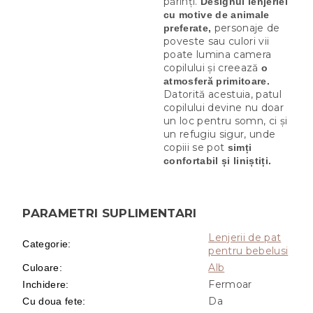
părinți.
Designul lenjeriei
cu motive de animale
personaje de
preferate,
poveste sau culori vii
poate lumina camera
copilului și creează
o
atmosferă primitoare.
Datorită acestuia, patul
copilului devine nu doar
un loc pentru somn, ci și
un refugiu sigur, unde
copiii se pot
simți
confortabil și liniștiți.
PARAMETRI SUPLIMENTARI
Lenjerii de pat
Categorie
:
pentru bebelusi
Alb
Culoare
:
Fermoar
Inchidere
:
Da
Cu doua fete
: