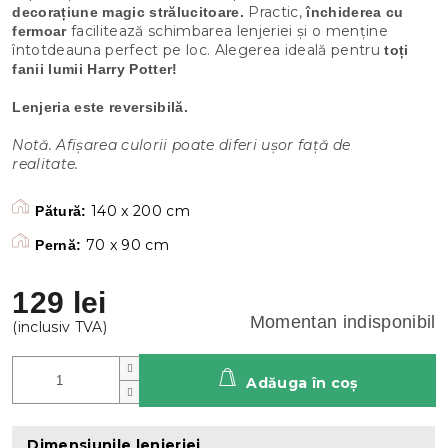
Practic,
decorațiune magic strălucitoare.
închiderea cu
facilitează schimbarea lenjeriei și o menține
fermoar
întotdeauna perfect pe loc. Alegerea ideală pentru
toți
fanii lumii Harry Potter!
Lenjeria este reversibilă.
Notă. Afișarea culorii poate diferi ușor față de
realitate.
140 x 200 cm
Pătură:
70 x 90 cm
Pernă:
129 lei
Momentan indisponibil
Adăuga în coş
Dimensiunile lenjeriei