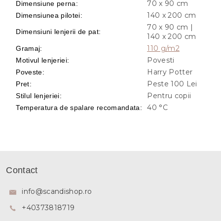
70 x 90 cm
Dimensiune perna
:
140 x 200 cm
Dimensiunea pilotei
:
70 x 90 cm |
Dimensiuni lenjerii de pat
:
140 x 200 cm
110 g/m2
Gramaj
:
Povesti
Motivul lenjeriei
:
Harry Potter
Poveste
:
Peste 100 Lei
Pret
:
Pentru copii
Stilul lenjeriei
:
40 °C
Temperatura de spalare recomandata
:
S
u
Contact
b
s
info
@
scandishop.ro
o
+40373818719
l