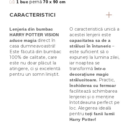
pernă
1 buc
70 x 90 cm
CARACTERISTICI
O caracteristică unică a
Lenjeria din bumbac
acestei lenjerii este
HARRY POTTER VISION
direct în
aduce magia
capacitatea sa de a
casa dumneavoastră!
–
străluci în întuneric
Este făcută din bumbac
este suficient să o
100% de calitate, care
expuneți la lumina zilei,
este nu doar plăcut la
iar noaptea se
atingere, ci și excelentă
transformă
într-o
pentru un somn liniștit.
decorațiune magic
Practic,
strălucitoare.
închiderea cu fermoar
facilitează schimbarea
lenjeriei și o menține
întotdeauna perfect pe
loc. Alegerea ideală
pentru
toți fanii lumii
Harry Potter!