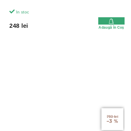
In stoc
248 lei
Adaugă în Coş
793 lei
–3 %