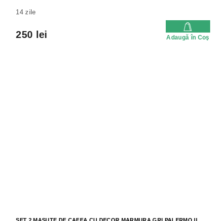
14 zile
250 lei
Adaugă în Coş
SET 2 MASUTE DE CAFEA CU DECOR MARMURA GRI PALERMO II