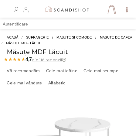
Treci
la
COŞ
conținut
DE
Autentificare
CUMPĂR
ACASĂ
/
SUFRAGERIE
/
MASUTE SI COMODE
/
MASUTE DE CAFEA
/
MĂSUȚE MDF LĂCUIT
Măsuțe MDF Lăcuit
★★★★★
★★★★★
4,7
din 116 recenzii
S
e
Vă recomandăm
Cele mai ieftine
Cele mai scumpe
l
Cele mai vândute
Alfabetic
e
c
t
L
a
i
r
s
e
t
a
ă
p
p