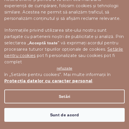
experiență de cumpărare, folosim cookies și tehnologii
similare. Acestea ne permit să analizăm traficul, să
personalizăm conținutul și să afișăm reclame relevante.
Informațiile privind utilizarea site-ului nostru sunt
partajate cu partenerii noștri de publicitate și analiză. Prin
selectarea „
” vă exprimați acordul pentru
Acceptă toate
procesarea tuturor tipurilor opționale de cookies.
Setările
pentru cookies
pot fi personalizate sau cookies pot fi
complet
refuzate
în „Setările pentru cookies”. Mai multe informații în
Protecția datelor cu caracter personal
.
SET DE MASUTE IN DECOR DE NUC, DEMETER II
Setări
14 zile
972 lei
Sunt de acord
Adaugă în Coş