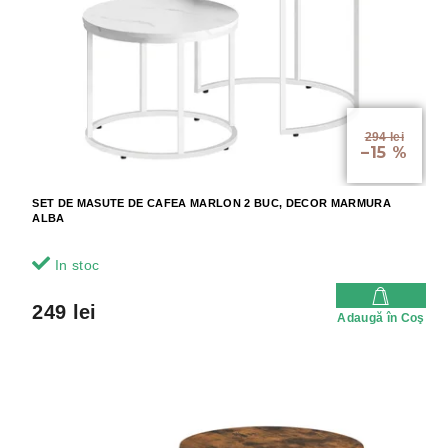
r
r
o
o
d
d
u
u
s
s
u
e
l
294 lei
–15 %
u
i
SET DE MASUTE DE CAFEA MARLON 2 BUC, DECOR MARMURA
ALBA
In stoc
249 lei
Adaugă în Coş