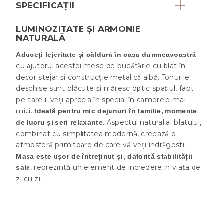
SPECIFICAȚII
LUMINOZITATE ȘI ARMONIE
NATURALĂ
Aduceți lejeritate și căldură în casa dumneavoastră
cu ajutorul acestei mese de bucătărie cu blat în
decor stejar și construcție metalică albă. Tonurile
deschise sunt plăcute și măresc optic spațiul, fapt
pe care îl veți aprecia în special în camerele mai
mici.
Ideală pentru mic dejunuri în familie, momente
. Aspectul natural al blatului,
de lucru și seri relaxante
combinat cu simplitatea modernă, creează o
atmosferă primitoare de care vă veți îndrăgosti.
Masa este ușor de întreținut și, datorită stabilității
, reprezintă un element de încredere în viața de
sale
zi cu zi.