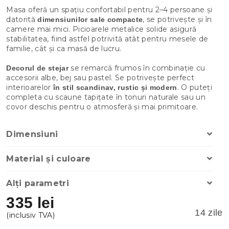
Masa oferă un spațiu confortabil pentru 2–4 persoane și
datorită
, se potrivește și în
dimensiunilor sale compacte
camere mai mici. Picioarele metalice solide asigură
stabilitatea, fiind astfel potrivită atât pentru mesele de
familie, cât și ca masă de lucru.
se remarcă frumos în combinație cu
Decorul de stejar
accesorii albe, bej sau pastel. Se potrivește perfect
interioarelor
. O puteți
în stil scandinav, rustic și modern
completa cu scaune tapițate în tonuri naturale sau un
covor deschis pentru o atmosferă și mai primitoare.
Dimensiuni
Material și culoare
Alți parametri
335 lei
14 zile