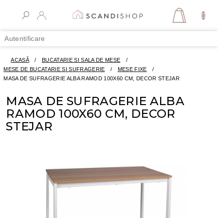
Treci
la
COŞ
conținut
DE
Autentificare
CUMPĂR
ACASĂ
/
BUCATARIE SI SALA DE MESE
/
MESE DE BUCATARIE SI SUFRAGERIE
/
MESE FIXE
/
MASA DE SUFRAGERIE ALBA RAMOD 100X60 CM, DECOR STEJAR
MASA DE SUFRAGERIE ALBA
RAMOD 100X60 CM, DECOR
STEJAR