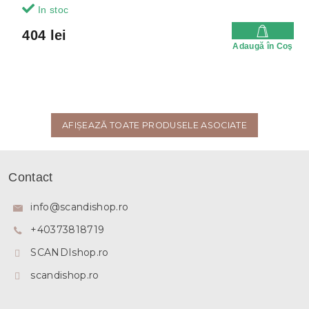
In stoc
404 lei
Adaugă în Coş
AFIŞEAZĂ TOATE PRODUSELE ASOCIATE
S
u
Contact
b
s
info
@
scandishop.ro
o
+40373818719
l
SCANDIshop.ro
scandishop.ro