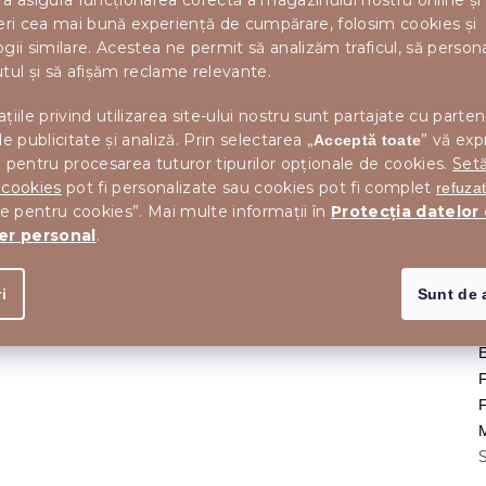
a asigura funcționarea corectă a magazinului nostru online și
eri cea mai bună experiență de cumpărare, folosim cookies și
gii similare. Acestea ne permit să analizăm traficul, să perso
tul și să afișăm reclame relevante.
țiile privind utilizarea site-ului nostru sunt partajate cu parten
de publicitate și analiză. Prin selectarea „
” vă exp
Acceptă toate
 pentru procesarea tuturor tipurilor opționale de cookies.
Setă
 cookies
pot fi personalizate sau cookies pot fi complet
refuza
le pentru cookies”. Mai multe informații în
Protecția datelor
er personal
.
M
i
Sunt de 
E
M