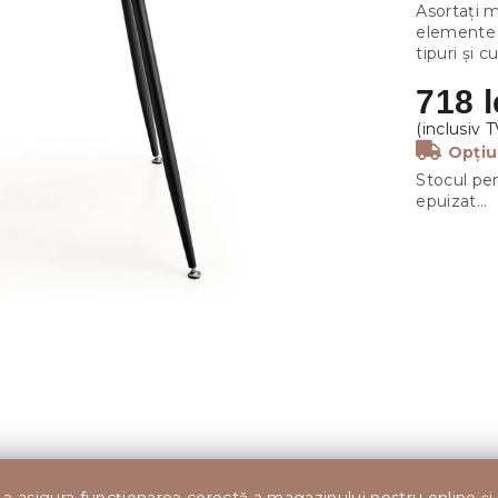
Asortați 
elemente 
tipuri și 
718 l
Opțiu
Stocul pen
epuizat…