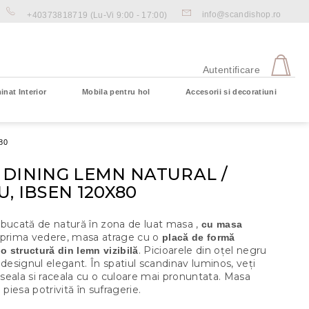
info@scandishop.ro
+40373818719
(Lu-Vi 9:00 - 17:00)
CO
DE
Autentificare
CU
inat Interior
Mobila pentru hol
Accesorii si decoratiuni
Coş gol
80
 DINING LEMN NATURAL /
, IBSEN 120X80
 bucată de natură în zona de luat masa ,
cu masa
a prima vedere, masa atrage cu o
placă de formă
. Picioarele din oțel negru
 o structură din lemn vizibilă
 designul elegant. În spatiul scandinav luminos, veți
tiseala si raceala cu o culoare mai pronuntata. Masa
 piesa potrivită în sufragerie.