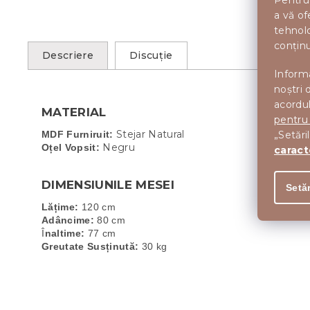
Pentru 
a vă of
tehnolo
conținu
Descriere
Discuţie
Informa
noștri 
acordul
MATERIAL
pentru
Stejar Natural
MDF Furniruit:
„Setări
Negru
Oțel Vopsit:
caract
DIMENSIUNILE MESEI
Setăr
Lățime:
Adâncime:
 80 cm

Î
naltime:
Greutate Susținută:
 30 kg