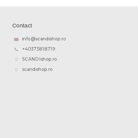
S
u
b
Contact
s
o
info
@
scandishop.ro
l
+40373818719
SCANDIshop.ro
scandishop.ro