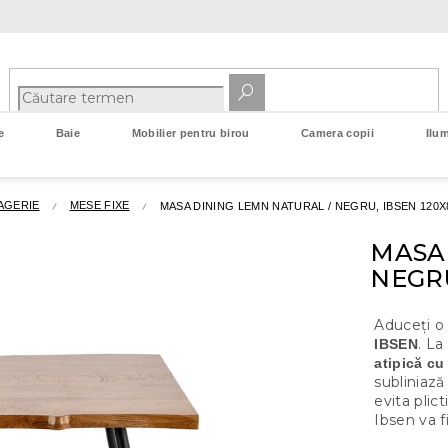
e
Baie
Mobilier pentru birou
Camera copii
Ilum
AGERIE
MESE FIXE
MASA DINING LEMN NATURAL / NEGRU, IBSEN 120X
MASA
NEGRU
Aduceți o
. L
IBSEN
atipică cu
subliniază
evita plic
Ibsen va fi