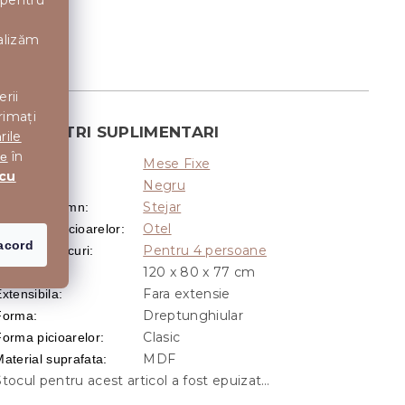
 pentru
nalizăm
erii
rimați
PARAMETRI SUPLIMENTARI
rile
în
te
Mese Fixe
Categorie
:
 cu
Negru
Culoare
:
Stejar
Decor din lemn
:
Otel
aterialul Picioarelor
:
acord
Pentru 4 persoane
Numar de locuri
:
120 x 80 x 77 cm
Dimensiune
:
Fara extensie
xtensibila
:
Dreptunghiular
Forma
:
Clasic
Forma picioarelor
:
MDF
aterial suprafata
:
Stocul pentru acest articol a fost epuizat…