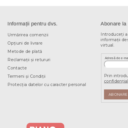
Informații pentru dvs.
Abonare la 
Introduceţi 
Urmărirea comenzii
informaţii de
Opțiuni de livrare
virtual.
Metode de plată
Adresă de e-ma
Reclamații și retururi
Contacte
Prin introd
Termeni și Condiții
confidențial
Protecția datelor cu caracter personal
ABONARE