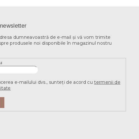
newsletter
adresa dumneavoastră de e-mail şi vă vom trimite
spre produsele noi disponibile în magazinul nostru
il
ucerea e-mailului dvs., sunteți de acord cu
termenii de
itate